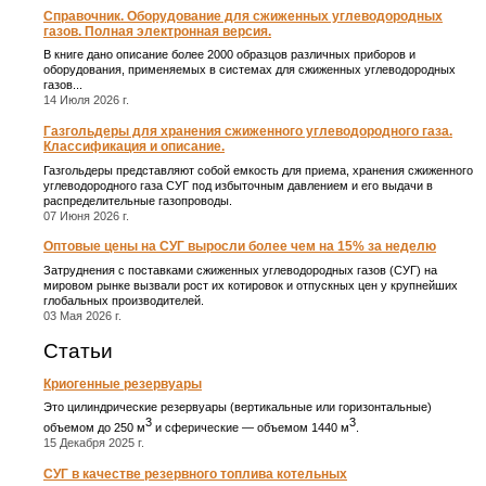
Справочник. Оборудование для сжиженных углеводородных
газов. Полная электронная версия.
В книге дано описание более 2000 образцов различных приборов и
оборудования, применяемых в системах для сжиженных углеводородных
газов...
14 Июля 2026 г.
Газгольдеры для хранения сжиженного углеводородного газа.
Классификация и описание.
Газгольдеры представляют собой емкость для приема, хранения сжиженного
углеводородного газа СУГ под избыточным давлением и его выдачи в
распределительные газопроводы.
07 Июня 2026 г.
Оптовые цены на СУГ выросли более чем на 15% за неделю
Затруднения с поставками сжиженных углеводородных газов (СУГ) на
мировом рынке вызвали рост их котировок и отпускных цен у крупнейших
глобальных производителей.
03 Мая 2026 г.
Статьи
Криогенные резервуары
Это цилиндрические резервуары (вертикальные или горизонтальные)
3
3
объемом до 250 м
и сферические ― объемом 1440 м
.
15 Декабря 2025 г.
СУГ в качестве резервного топлива котельных