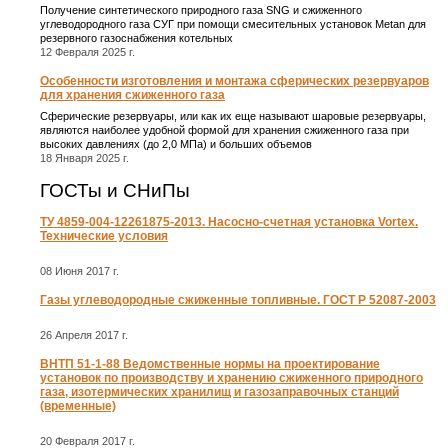
Получение синтетического природного газа SNG и сжиженного
углеводородного газа СУГ при помощи смесительных установок Metan для
резервного газоснабжения котельных
12 Февраля 2025 г.
Особенности изготовления и монтажа сферических резервуаров
для хранения сжиженного газа
Сферические резервуары, или как их еще называют шаровые резервуары,
являются наиболее удобной формой для хранения сжиженного газа при
высоких давлениях (до 2,0 МПа) и больших объемов
18 Января 2025 г.
ГОСТы и СНиПы
ТУ 4859-004-12261875-2013. Насосно-счетная установка Vortex.
Технические условия
08 Июня 2017 г.
Газы углеводородные сжиженные топливные. ГОСТ Р 52087-2003
26 Апреля 2017 г.
ВНТП 51-1-88 Ведомственные нормы на проектирование
установок по производству и хранению сжиженного природного
газа, изотермических хранилищ и газозаправочных станций
(временные)
20 Февраля 2017 г.