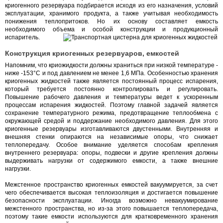
криогенного резервуара подбирается исходя из его назначения, условий
эксплуатации, хранимого продукта, а также учитывая необходимость
понижения теплопритоков. Но их основу составляет емкость
необходимого объема и особой конструкции и продукционный
испаритель.
Конструкция криогенных резервуаров, емкостей
Напомним, что криожидкости должны храниться при низкой температуре -
ниже -153°С и под давлением не менее 1,6 МПа. Особенностью хранения
криогенных жидкостей также является постоянный процесс испарения,
который требуется постоянно контролировать и регулировать.
Повышение рабочего давления и температуры ведет к ускоренным
процессам испарения жидкостей. Поэтому главной задачей является
сохранение температурного режима, предотвращение теплообмена с
окружающей средой и поддержание необходимого давления. Для этого
криогенные резервуары изготавливаются двустенными. Внутренняя и
внешняя стенки опираются на независимые опоры, что снижает
теплопередачу. Особое внимание уделяется способам крепления
внутреннего резервуара: опоры, подвески и другие крепления должны
выдерживать нагрузки от содержимого емкости, а также внешние
нагрузки.
Межстенное пространство криогенных емкостей вакуумируется, за счет
чего обеспечивается высокая теплоизоляция и достигается повышение
безопасности эксплуатации. Иногда возможно невакуумирование
межстенного пространства, но из-за этого повышается теплопередача,
поэтому такие емкости используются для кратковременного хранения