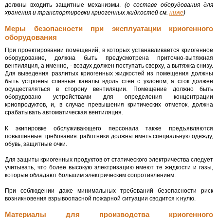
должны входить защитные механизмы.
(о составе оборудования для
хранения и транспортировки криогенных жидкостей см.
ниже
)
Меры безопасности при эксплуатации криогенного
оборудования
При проектировании помещений, в которых устанавливается криогенное
оборудование, должна быть предусмотрена приточно-вытяжная
вентиляция, а именно, - воздух должен поступать сверху, а вытяжка снизу.
Для выведения разлитых криогенных жидкостей из помещения должны
быть устроены сливные каналы вдоль стен с уклоном, а сток должен
осуществляться в сторону вентиляции. Помещение должно быть
оборудовано устройствами для определения концентрации
криопродуктов, и, в случае превышения критических отметок, должна
срабатывать автоматическая вентиляция.
К экипировке обслуживающего персонала также предъявляются
повышенные требования: работники должны иметь специальную одежду,
обувь, защитные очки.
Для защиты криогенных продуктов от статического электричества следует
учитывать, что более высокую электризацию имеют те жидкости и газы,
которые обладают большим электрическим сопротивлением.
При соблюдении даже минимальных требований безопасности риск
возникновения взрывоопасной пожарной ситуации сводится к нулю.
Материалы для производства криогенного