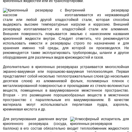
криогенных жидкостей или их транспортировки.
Внутренний резервуар
изготавливается из нержавеющей
стали или любой другой хладостойкой стали, которая способна
выдержать высокие температурные нагрузки и коррозию. Внешний
резервуар изготавливается из хладостойкой стали или алюминия.
Внешняя поверхность покрывается эмалью с нанесением названия
криогенной жидкости внутри. Следует отметить, что рекомендуется
использовать емкости и резервуары строго по назначению и для
хранения именно той среды, для которой он производился. Не
рекомендуется также эксплуатировать трубопроводы, шланги и другое
оборудование для различных видов криожидкостей и газов.
Дополнительно в криогенных резервуарах устраивается многослойная
экранно-вакуумная или порошково-вакуумная теплоизоляция. Первая
представляет собой несколько теплоотражательных слоев (до нескольких
десятков слоев) из алюминиевой фольги, полимерных пленок с
металлизированной поверхностью и прокладками из стекло-волокнистых
веществ, помещенных в вакуумированное межстенное пространство.
Вторая - это размещение порошкообразных веществ в межстенное
пространство с параллельным его вакуумированием. В качестве
материала могут использоваться перлитовая пудра, аэрогель,
кремниевая кислота и др.
Для регулирования давления внутри
криогенного резервуара (сосуда,
баллона) в его состав обязательно входит теплообменник жидкостного