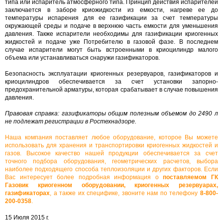
типа или испаритель атмосферного типа. Принцип действия испарителей
заключается в заборе криожидкости из емкости, нагреве ее до
температуры испарения для ее газификации за счет температуры
окружающей среды и подаче в верхнюю часть емкости для уменьшения
давления. Также испарители необходимы для газификации криогенных
жидкостей и подаче уже Потребителю в газовой фазе. В последнем
случае испарители могут быть встроенными в криоцилиндр малого
объема или устанавливаться снаружи газификаторов.
Безопасность эксплуатации криогенных резервуаров, газификаторов и
криоцилиндров обеспечивается за счет установки запорно-
предохранительной арматуры, которая срабатывает в случае повышения
давления.
Правовая справка: газификаторы общим полезным объемом до 2490 л
не подлежат регистрации в Ростехнадзоре.
Наша компания поставляет любое оборудование, которое Вы можете
использовать для хранения и транспортировки криогенных жидкостей и
газов. Высокое качество нашей продукции обеспечивается за счет
точного подбора оборудования, геометрических расчетов, выбора
наиболее подходящего способа теплоизоляции и других факторов. Если
Вас интересует более подробная информация о
поставляемом ГК
Газовик криогенном оборудовании, криогенных резервуарах,
газификаторах
, а также их специфике, звоните нам по телефону
8-800-
200-0358
.
15 Июля 2015 г.