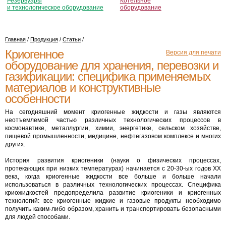
Резервуары
Котельное
и технологическое оборудование
оборудование
Главная
/
Продукция
/
Статьи
/
Криогенное
Версия для печати
оборудование для хранения, перевозки и
газификации: специфика применяемых
материалов и конструктивные
особенности
На сегодняшний момент криогенные жидкости и газы являются
неотъемлемой частью различных технологических процессов в
космонавтике, металлургии, химии, энергетике, сельском хозяйстве,
пищевой промышленности, медицине, нефтегазовом комплексе и многих
других.
История развития криогеники (науки о физических процессах,
протекающих при низких температурах) начинается с 20-30-ых годов XX
века, когда криогенные жидкости все больше и больше начали
использоваться в различных технологических процессах. Специфика
криожидкостей предопределила развитие криогеники и криогенных
технологий: все криогенные жидкие и газовые продукты необходимо
получить каким-либо образом, хранить и транспортировать безопасными
для людей способами.