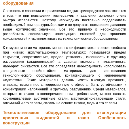
оборудования
Сложность в хранении и применении жидких криопродуктов заключается
в том, что при повышении температуры и давления, жидкости очень
быстро испаряются. Поэтому необходимо постоянно поддерживать
необходимый температурный режим и не допускать повышения давления
выше критических значений. Все это привело к необходимости
разработать специальную конструкцию емкостей для хранения
криожидкостей и укомплектовать их технологическим оборудованием.
К тому же, многие материалы меняют свои физико-механические свойства
при низких эксплуатационных температурах: повышается предел
текучести, сопротивление, предел усталости, склонность к хрупкому
разрушению (хладоломкости), а ударная вязкость и пластичность,
наоборот, снижаются. Все это определяет необходимость использовать
специальные особо-стойкие материалы для изготовления
технологического оборудования, контактирующего с криогенными
жидкостями. Такие материалы должны иметь высокую прочность,
вязкость, пластичность, коррозионную стойкость, быть устойчивыми к
концентрации напряжений и хрупкому разрушению. Среди материалов,
которые отвечают вышеперечисленным требованиям, можно назвать
хромоникелевые аустенитные стали, мартенситно-стареющие стали,
алюминий и его сплавы, сплавы на основе титана, медь и его сплавы.
Технологическое оборудование для эксплуатации
криогенных жидкостей и газов. Особенность
конструкции