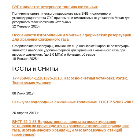
СУГ в качестве резервного топлива котельных
Получение синтетического природного газа SNG и сжиженного
углеводородного газа СУГ при помощи смесительных установок Metan для
резервного газоснабжения котельных
12 Февраля 2025 г.
Особенности изготовления и монтажа сферических резервуаров
для хранения сжиженного газа
Сферические резервуары, или как их еще называют шаровые резервуары,
являются наиболее удобной формой для хранения сжиженного газа при
высоких давлениях (до 2,0 МПа) и больших объемов
18 Января 2025 г.
ГОСТы и СНиПы
ТУ 4859-004-12261875-2013. Насосно-счетная установка Vortex.
Технические условия
08 Июня 2017 г.
Газы углеводородные сжиженные топливные. ГОСТ Р 52087-2003
26 Апреля 2017 г.
ВНТП 51-1-88 Ведомственные нормы на проектирование
установок по производству и хранению сжиженного природного
газа, изотермических хранилищ и газозаправочных станций
(временные)