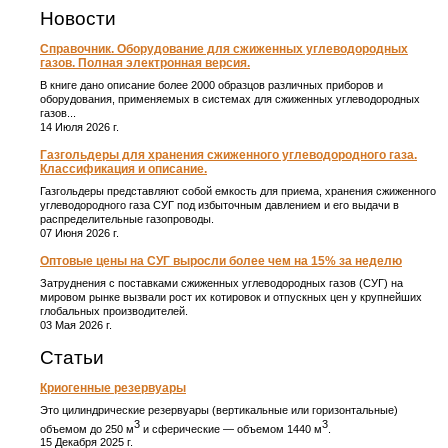
Новости
Справочник. Оборудование для сжиженных углеводородных
газов. Полная электронная версия.
В книге дано описание более 2000 образцов различных приборов и
оборудования, применяемых в системах для сжиженных углеводородных
газов...
14 Июля 2026 г.
Газгольдеры для хранения сжиженного углеводородного газа.
Классификация и описание.
Газгольдеры представляют собой емкость для приема, хранения сжиженного
углеводородного газа СУГ под избыточным давлением и его выдачи в
распределительные газопроводы.
07 Июня 2026 г.
Оптовые цены на СУГ выросли более чем на 15% за неделю
Затруднения с поставками сжиженных углеводородных газов (СУГ) на
мировом рынке вызвали рост их котировок и отпускных цен у крупнейших
глобальных производителей.
03 Мая 2026 г.
Статьи
Криогенные резервуары
Это цилиндрические резервуары (вертикальные или горизонтальные)
3
3
объемом до 250 м
и сферические ― объемом 1440 м
.
15 Декабря 2025 г.