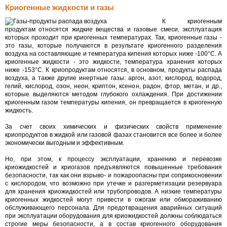
Криогенные жидкости и газы
К криогенным
продуктам относятся жидкие вещества и газовые смеси, эксплуатация
которых проходит при криогенных температурах. Так, криогенные газы -
это газы, которые получаются в результате криогенного разделения
воздуха на составляющие и температура кипения которых ниже -100°С. А
криогенные жидкости - это жидкости, температура хранения которых
ниже -153°С. К криопродуктам относятся, в основном, продукты распада
воздуха, а также другие инертные газы: аргон, азот, кислород, водород,
гелий, кислород, озон, неон, криптон, ксенон, радон, фтор, метан, и др.,
которые выделяются методом глубокого охлаждения. При достижении
криогенным газом температуры кипения, он превращается в криогенную
жидкость.
За счет своих химических и физических свойств применение
криопродуктов в жидкой или газовой фазах становится все более и более
экономически выгодным и эффективным.
Но, при этом, к процессу эксплуатации, хранению и перевозке
криожидкостей и криогазов предъявляются повышенные требования
безопасности, так как они взрыво- и пожароопасны при соприкосновении
с кислородом, что возможно при утечке и разгерметизации резервуара
для хранения криожидкостей или трубопроводов. А низкие температуры
криогенных жидкостей могут привести в ожогам или обмораживанию
обслуживающего персонала. Для предотвращения аварийных ситуаций
при эксплуатации оборудования для криожидкостей должны соблюдаться
строгие меры безопасности, а в состав криогенного оборудования