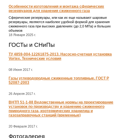
Особенности изготовления и монтажа сферических
резервуаров для хранения сжиженного газа
Сферические резервуары, или как их еще называют шаровые
резервуары, являются наиболее удобной формой для хранения
сжиженного газа при высоких давлениях (до 2,0 МПа) и больших
объемов
18 Января 2025 г.
ГОСТы и СНиПы
ТУ 4859-004-12261875-2013. Насосно-счетная установка
Vortex. Технические условия
08 Июня 2017 г.
Газы углеводородные сжиженные топливные. ГОСТ Р
52087-2003
26 Апреля 2017 г.
ВНТП 51-1-88 Ведомственные нормы на проектирование
установок по производству и хранению сжиженного
природного газа, изотермических хранилищ и
газозаправочных станций (временные)
20 Февраля 2017 г.
Фотогалерея