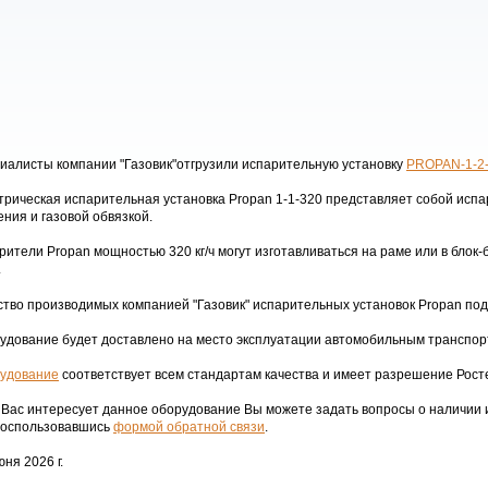
иалисты компании "Газовик"отгрузили испарительную установку
PROPAN-1-2
трическая испарительная установка Propan 1-1-320 представляет собой испа
ения и газовой обвязкой.
рители Propan мощностью 320 кг/ч могут изготавливаться на раме или в блок-
.
ство производимых компанией "Газовик" испарительных установок Propan по
удование будет доставлено на место эксплуатации автомобильным транспо
удование
соответствует всем стандартам качества и имеет разрешение Рост
 Вас интересует данное оборудование Вы можете задать вопросы о наличии
воспользовавшись
формой обратной связи
.
ня 2026 г.