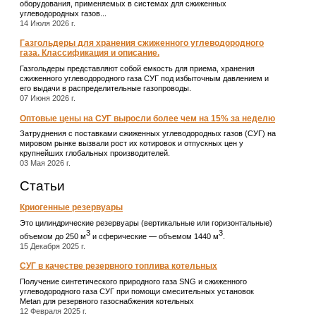
оборудования, применяемых в системах для сжиженных
углеводородных газов...
14 Июля 2026 г.
Газгольдеры для хранения сжиженного углеводородного
газа. Классификация и описание.
Газгольдеры представляют собой емкость для приема, хранения
сжиженного углеводородного газа СУГ под избыточным давлением и
его выдачи в распределительные газопроводы.
07 Июня 2026 г.
Оптовые цены на СУГ выросли более чем на 15% за неделю
Затруднения с поставками сжиженных углеводородных газов (СУГ) на
мировом рынке вызвали рост их котировок и отпускных цен у
крупнейших глобальных производителей.
03 Мая 2026 г.
Статьи
Криогенные резервуары
Это цилиндрические резервуары (вертикальные или горизонтальные)
3
3
объемом до 250 м
и сферические ― объемом 1440 м
.
15 Декабря 2025 г.
СУГ в качестве резервного топлива котельных
Получение синтетического природного газа SNG и сжиженного
углеводородного газа СУГ при помощи смесительных установок
Metan для резервного газоснабжения котельных
12 Февраля 2025 г.