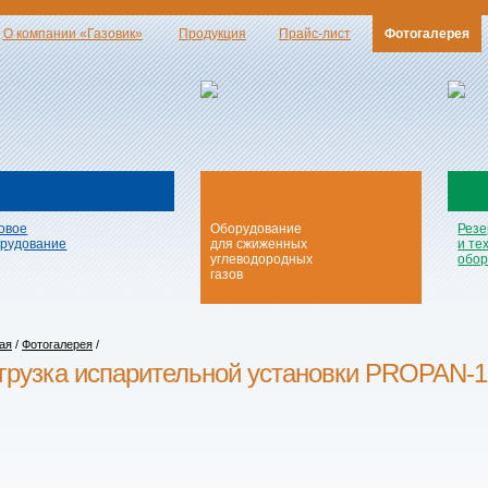
О компании «Газовик»
Продукция
Прайс-лист
Фотогалерея
овое
Оборудование
Резе
рудование
для сжиженных
и те
углеводородных
обор
газов
ая
/
Фотогалерея
/
грузка испарительной установки PROPAN-1