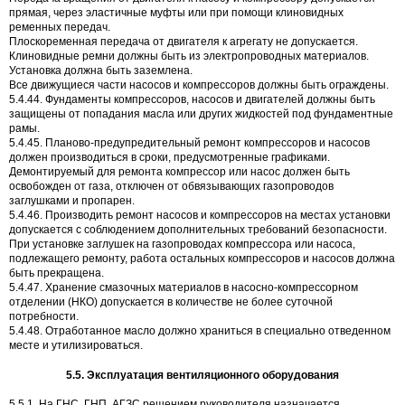
прямая, через эластичные муфты или при помощи клиновидных
ременных передач.
Плоскоременная передача от двигателя к агрегату не допускается.
Клиновидные ремни должны быть из электропроводных материалов.
Установка должна быть заземлена.
Все движущиеся части насосов и компрессоров должны быть ограждены.
5.4.44. Фундаменты компрессоров, насосов и двигателей должны быть
защищены от попадания масла или других жидкостей под фундаментные
рамы.
5.4.45. Планово-предупредительный ремонт компрессоров и насосов
должен производиться в сроки, предусмотренные графиками.
Демонтируемый для ремонта компрессор или насос должен быть
освобожден от газа, отключен от обвязывающих газопроводов
заглушками и пропарен.
5.4.46. Производить ремонт насосов и компрессоров на местах установки
допускается с соблюдением дополнительных требований безопасности.
При установке заглушек на газопроводах компрессора или насоса,
подлежащего ремонту, работа остальных компрессоров и насосов должна
быть прекращена.
5.4.47. Хранение смазочных материалов в насосно-компрессорном
отделении (НКО) допускается в количестве не более суточной
потребности.
5.4.48. Отработанное масло должно храниться в специально отведенном
месте и утилизироваться.
5.5. Эксплуатация вентиляционного оборудования
5.5.1. На ГНС, ГНП, АГЗС решением руководителя назначается