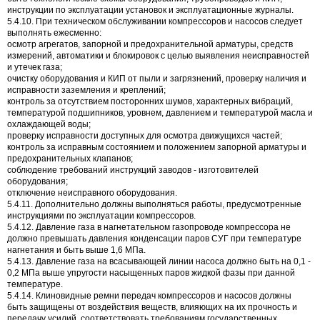
инструкции по эксплуатации установок и эксплуатационные журналы.
5.4.10. При техническом обслуживании компрессоров и насосов следует
выполнять ежесменно:
осмотр агрегатов, запорной и предохранительной арматуры, средств
измерений, автоматики и блокировок с целью выявления неисправностей
и утечек газа;
очистку оборудования и КИП от пыли и загрязнений, проверку наличия и
исправности заземления и креплений;
контроль за отсутствием посторонних шумов, характерных вибраций,
температурой подшипников, уровнем, давлением и температурой масла и
охлаждающей воды;
проверку исправности доступных для осмотра движущихся частей;
контроль за исправным состоянием и положением запорной арматуры и
предохранительных клапанов;
соблюдение требований инструкций заводов - изготовителей
оборудования;
отключение неисправного оборудования.
5.4.11. Дополнительно должны выполняться работы, предусмотренные
инструкциями по эксплуатации компрессоров.
5.4.12. Давление газа в нагнетательном газопроводе компрессора не
должно превышать давления конденсации паров СУГ при температуре
нагнетания и быть выше 1,6 МПа.
5.4.13. Давление газа на всасывающей линии насоса должно быть на 0,1 -
0,2 МПа выше упругости насыщенных паров жидкой фазы при данной
температуре.
5.4.14. Клиновидные ремни передач компрессоров и насосов должны
быть защищены от воздействия веществ, влияющих на их прочность и
передачу усилий, соответствовать требованиям государственных