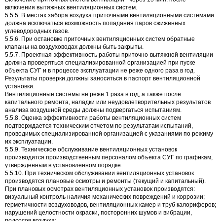
включения вытяжных вентиляционных систем.
5.5.5. В местах забора воздуха приточными вентиляционными системами
должна исключаться возможность попадания паров сжиженных
углеводородных газов.
5.5.6. При остановке приточных вентиляционных систем обратные
клапаны на воздуховодах должны быть закрыты.
5.5.7. Проектная эффективность работы приточно-вытяжной вентиляции
должна проверяться специализированной организацией при пуске
объекта СУГ и в процессе эксплуатации не реже одного раза в год.
Результаты проверки должны заноситься в паспорт вентиляционной
установки.
Вентиляционные системы не реже 1 раза в год, а также после
капитального ремонта, наладки или неудовлетворительных результатов
анализа воздушной среды должны подвергаться испытаниям.
5.5.8. Оценка эффективности работы вентиляционных систем
подтверждается техническим отчетом по результатам испытаний,
проводимых специализированной организацией с указаниями по режиму
их эксплуатации.
5.5.9. Техническое обслуживание вентиляционных установок
производится производственным персоналом объекта СУГ по графикам,
утвержденным в установленном порядке.
5.5.10. При техническом обслуживании вентиляционных установок
производятся плановые осмотры и ремонты (текущий и капитальный).
При плановых осмотрах вентиляционных установок производятся:
визуальный контроль наличия механических повреждений и коррозии;
герметичности воздуховодов, вентиляционных камер и труб калориферов;
нарушений целостности окраски, посторонних шумов и вибрации,
подсосов воздуха;