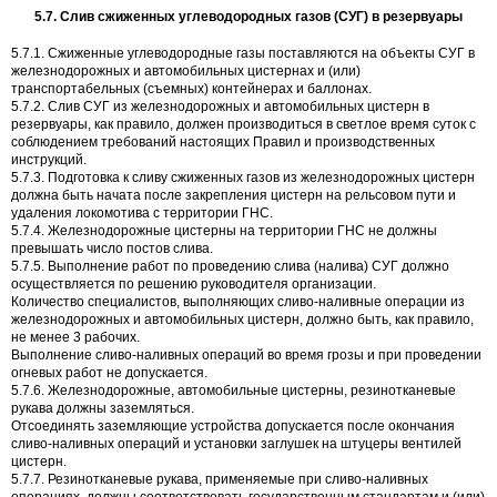
5.7. Слив сжиженных углеводородных газов (СУГ) в резервуары
5.7.1. Сжиженные углеводородные газы поставляются на объекты СУГ в
железнодорожных и автомобильных цистернах и (или)
транспортабельных (съемных) контейнерах и баллонах.
5.7.2. Слив СУГ из железнодорожных и автомобильных цистерн в
резервуары, как правило, должен производиться в светлое время суток с
соблюдением требований настоящих Правил и производственных
инструкций.
5.7.3. Подготовка к сливу сжиженных газов из железнодорожных цистерн
должна быть начата после закрепления цистерн на рельсовом пути и
удаления локомотива с территории ГНС.
5.7.4. Железнодорожные цистерны на территории ГНС не должны
превышать число постов слива.
5.7.5. Выполнение работ по проведению слива (налива) СУГ должно
осуществляется по решению руководителя организации.
Количество специалистов, выполняющих сливо-наливные операции из
железнодорожных и автомобильных цистерн, должно быть, как правило,
не менее 3 рабочих.
Выполнение сливо-наливных операций во время грозы и при проведении
огневых работ не допускается.
5.7.6. Железнодорожные, автомобильные цистерны, резинотканевые
рукава должны заземляться.
Отсоединять заземляющие устройства допускается после окончания
сливо-наливных операций и установки заглушек на штуцеры вентилей
цистерн.
5.7.7. Резинотканевые рукава, применяемые при сливо-наливных
операциях, должны соответствовать государственным стандартам и (или)