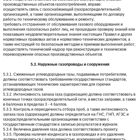
производственных объектов газопотребления, вправе:
осуществлять связь с газоснабжающей (газораспределительной)
организацией, а также организациями, выполняющими по договору
работы по техническому обслуживанию и ремонту;
требовать отстранения от обслуживания газового оборудования и
выполнения газоопасных работ лиц, не прошедших проверку знаний или
показавших неудовлетворительные знания настоящих Правил и других
нормативных правовых актов и нормативно-технических документов, а
также инструкций по безопасным методам и приемам выполнения работ;
осуществлять технический надзор при реконструкции и техническом
перевооружении опасных производственных объектов.
5.3. Наружные газопроводы и сооружения
5.3.1. Сжиженные углеводородные газы, подаваемые потребителям,
должны соответствовать требованиям государственных стандартов,
устанавливающих технические характеристики для горючих
углеводородных газов.
5.3.2. Интенсивность запаха газа (одоризация) должна соответствовать в
конечных точках газораспределительной сети, в местах заправки, а также
в баллонах в пределах 3 - 4 баллов.
5.3.3. Контроль и периодичность отбора проб, а также интенсивность
запаха газа (одоризация) должны определяться на ГНС, ГНП, АГЗС и
газораспределительными организациями в соответствии с
государственным стандартом и записью результатов в журнале.
5.3.4. Величина давления газа должна соответствовать проекту.
5.3.5. Проверка наличия конденсата в газопроводах и его удаление
должны проводиться с периодичностью, исключающей возможность