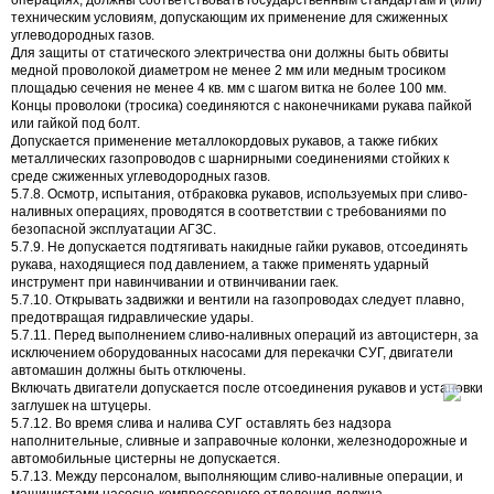
техническим условиям, допускающим их применение для сжиженных
углеводородных газов.
Для защиты от статического электричества они должны быть обвиты
медной проволокой диаметром не менее 2 мм или медным тросиком
площадью сечения не менее 4 кв. мм с шагом витка не более 100 мм.
Концы проволоки (тросика) соединяются с наконечниками рукава пайкой
или гайкой под болт.
Допускается применение металлокордовых рукавов, а также гибких
металлических газопроводов с шарнирными соединениями стойких к
среде сжиженных углеводородных газов.
5.7.8. Осмотр, испытания, отбраковка рукавов, используемых при сливо-
наливных операциях, проводятся в соответствии с требованиями по
безопасной эксплуатации АГЗС.
5.7.9. Не допускается подтягивать накидные гайки рукавов, отсоединять
рукава, находящиеся под давлением, а также применять ударный
инструмент при навинчивании и отвинчивании гаек.
5.7.10. Открывать задвижки и вентили на газопроводах следует плавно,
предотвращая гидравлические удары.
5.7.11. Перед выполнением сливо-наливных операций из автоцистерн, за
исключением оборудованных насосами для перекачки СУГ, двигатели
автомашин должны быть отключены.
Включать двигатели допускается после отсоединения рукавов и установки
заглушек на штуцеры.
5.7.12. Во время слива и налива СУГ оставлять без надзора
наполнительные, сливные и заправочные колонки, железнодорожные и
автомобильные цистерны не допускается.
5.7.13. Между персоналом, выполняющим сливо-наливные операции, и
машинистами насосно-компрессорного отделения должна