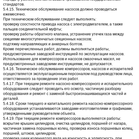
стандартов.
5.4.15. Техническое обслуживание насосов должно проводиться
ежемесячно.
При техническом обслуживании следует выполнять:
проверку соостности привода насоса с электродвигателем, а также
пальцев соединительной муфты;
проверку работы обратного клапана, устранение утечек газа между
секциями многоступенчатых секционных насосов;
подтяжку направляющих и анкерных болтов.
Кроме перечисленных работ, должны выполняться работы,
предусмотренные заводской инструкцией по эксплуатации насосов.
Использование для компрессоров и насосов смазочных масел, не
предусмотренных заводскими инструкциями, не допускается.
5.4.16. Техническое обслуживание компрессоров, насосов и испарителей
осуществляется эксплуатационным персоналом под руководством лица,
ответственного за проведение этих работ.
5.4.17. При текущем ремонте насосно-компрессорного и испарительного
оборудования следует проводить его осмотр, частичную разборку
оборудования и ремонт с заменой быстроизнашивающихся частей и
деталей.
5.4.18. Сроки текущего и капитального ремонта насосно-компрессорного
оборудования устанавливаются заводами-изготовителями и графиками,
утвержденными руководителем объекта.
5.4.19. При текущем ремонте компрессоров выполняются работы:
вскрытие крышек цилиндров, очистка цилиндров, поршней от нагара,
частичная замена поршневых колец, проверка износа поршневых колец,
поршней, штоков, цилиндров;
проверка шеек коленчатого вала на конусность и эллипсность, при