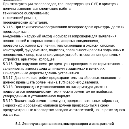
При эксплуатации газопроводов, транспортирующих СУГ, и арматуры
должны выполняться следующие работы:
техническое обслуживание;
технический ремонт;
периодические испытания.
5.3.15. При техническом обслуживании газопроводов и арматуры должны
производиться:
ежедневный наружный обход и осмотр газопроводов для выявления
неплотностей в сварных швах и фланцевых соединениях;
проверка состояния креплений, теплоизоляции и окраски, опорных
конструкций, фундаментов, подвесок, правильности работы подвижных и
неподвижных опор, компенсирующих устройств, состояния дренажных
устройств, арматуры, колодцев.
5.3.16. При наружном осмотре арматуры проверяется ее герметичность
сальников, плавность хода шпинделя в задвижках и вентилях.
Обнаруженные дефекты должны устраняться.
5.3.17. Давление настройки предохранительных сбросных клапанов не
должно превышать более чем на 15% рабочего давления.
5.3.18. Газопроводы и установленная на них арматура должны
подвергаться периодическим техническим ремонтам по графикам,
утвержденным в установленном порядке.
5.3.19. Технический ремонт арматуры, предохранительных, сбросных,
скоростных и обратных клапанов должен производиться в сроки,
предусмотренные в паспортах заводов изготовителей, но не реже одного
раза в год.
5.4. Эксплуатация насосов, компрессоров и испарителей