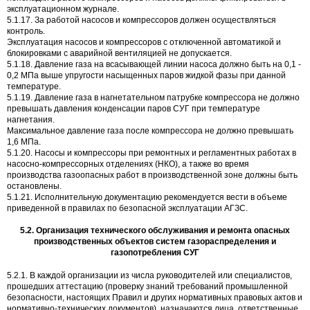
эксплуатационном журнале.
5.1.17. За работой насосов и компрессоров должен осуществляться
контроль.
Эксплуатация насосов и компрессоров с отключенной автоматикой и
блокировками с аварийной вентиляцией не допускается.
5.1.18. Давление газа на всасывающей линии насоса должно быть на 0,1 -
0,2 МПа выше упругости насыщенных паров жидкой фазы при данной
температуре.
5.1.19. Давление газа в нагнетательном патрубке компрессора не должно
превышать давления конденсации паров СУГ при температуре
нагнетания.
Максимальное давление газа после компрессора не должно превышать
1,6 МПа.
5.1.20. Насосы и компрессоры при ремонтных и регламентных работах в
насосно-компрессорных отделениях (НКО), а также во время
производства газоопасных работ в производственной зоне должны быть
остановлены.
5.1.21. Исполнительную документацию рекомендуется вести в объеме
приведенной в правилах по безопасной эксплуатации АГЗС.
5.2. Организация технического обслуживания и ремонта опасных
производственных объектов систем газораспределения и
газопотребления СУГ
5.2.1. В каждой организации из числа руководителей или специалистов,
прошедших аттестацию (проверку знаний требований промышленной
безопасности, настоящих Правил и других нормативных правовых актов и
нормативно-технических документов), назначаются лица, ответственные