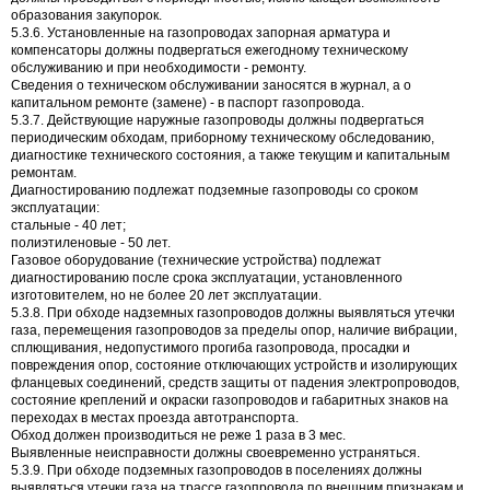
образования закупорок.
5.3.6. Установленные на газопроводах запорная арматура и
компенсаторы должны подвергаться ежегодному техническому
обслуживанию и при необходимости - ремонту.
Сведения о техническом обслуживании заносятся в журнал, а о
капитальном ремонте (замене) - в паспорт газопровода.
5.3.7. Действующие наружные газопроводы должны подвергаться
периодическим обходам, приборному техническому обследованию,
диагностике технического состояния, а также текущим и капитальным
ремонтам.
Диагностированию подлежат подземные газопроводы со сроком
эксплуатации:
стальные - 40 лет;
полиэтиленовые - 50 лет.
Газовое оборудование (технические устройства) подлежат
диагностированию после срока эксплуатации, установленного
изготовителем, но не более 20 лет эксплуатации.
5.3.8. При обходе надземных газопроводов должны выявляться утечки
газа, перемещения газопроводов за пределы опор, наличие вибрации,
сплющивания, недопустимого прогиба газопровода, просадки и
повреждения опор, состояние отключающих устройств и изолирующих
фланцевых соединений, средств защиты от падения электропроводов,
состояние креплений и окраски газопроводов и габаритных знаков на
переходах в местах проезда автотранспорта.
Обход должен производиться не реже 1 раза в 3 мес.
Выявленные неисправности должны своевременно устраняться.
5.3.9. При обходе подземных газопроводов в поселениях должны
выявляться утечки газа на трассе газопровода по внешним признакам и