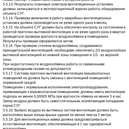
5.5.13. Результаты плановых осмотров вентиляционных установок
должны записываться в эксплуатационный журнал работы оборудования
объекта СУГ.
5.5.14. Проверка включения в работу аварийных вентиляционных
установок должна производиться не реже одного раза в месяц.
5.5.15. На объекте СУГ должен быть обеспечен контроль за состоянием и
работой приточно-вытяжной вентиляции и не реже одного раза в квартал
проводиться проверка кратности воздухообмена в помещениях.
Результаты проверки оформляются актом.
5.5.16. При проверке степени воздухообмена, создаваемого
принудительной вентиляцией, необходимо обеспечить 2/3 воздухозабора
вытяжной вентиляцией из нижней зоны помещения и 1/3 - из верхней
зоны.
При недостаточности воздухообмена работа со сжиженными
углеводородными газами не допускается.
5.5.17. Система приточно-вытяжной вентиляции взрывоопасных
помещений не должна быть связана с вентиляцией помещений с
нормальной средой.
Помещения с нормальным исполнением электрооборудования,
примыкающие к взрывоопасным помещениям, должны иметь вентиляцию
подпора не менее 0,00005 МПа при кратности обмена не менее 5 в час.
Забор воздуха должен быть самостоятельным, исключающим попадание
паров СУГ.
5.5.18. Выброс воздуха из вытяжных систем вентиляции должен быть
расположен выше конька крыши здания не менее чем на 2 метра.
5.5.19. Для вентиляционных камер должна предусматриваться
естественная вентиляция, обеспечивающая в 1 час однократный
воздухообмен.