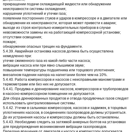
прекращении подачи охлаждающей жидкости или обнаружении
неисправности системы охлаждения;
нарушении уплотнений и утечки газа;
появлении посторонних стуков и ударов в компрессоре и в двигателе или
обнаружении их неисправности, которая может привести к аварии;
выходе из строя контрольно-измерительных приборов в случае
невозможности замены их на работающей компрессорной установке;
отсутствии освещения;
пожаре;
обнаружении опасных трещин на фундаменте.
5.4.39. Аварийная остановка насосов должна быть осуществлена
немедленно при:
утечке сжиженного газа из какой-либо части насоса;
вибрации насоса или при явно слышимом звуке;
повышении температуры подшипника или торцевого уплотнения;
внезапном падении напора на нагнетании более чем на 10%.
5.4.40. Работа компрессоров и насосов с неисправными манометрами и
термометрами или без них не допускается.
5.4.41. Продувка и дренирование насосов, компрессоров и трубопроводов
в насосно-компрессорном помещении не допускается.
Для сбора дренированных продуктов и отвода продувочных газов следует
использовать централизованные системы.
5.4.42. Утечки в сальниках компрессоров, насосов и задвижек, в торцевых
уплотнениях насосов, в соединениях газопроводов должны устраняться.
До их устранения насосы и компрессоры должны быть остановлены.
5.4.43. Необходимо следить за затяжкой анкерных болтов на установках
для предупреждения возникновения вибрации газопроводов.
Передача вращения от двигателя к насосу и компрессору допускается