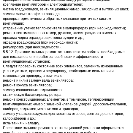
крепление вентиляторов и электродвигателей;
чистка воздуховодов, вентиляционных камер, заборных и вытяжных шахт,
замена элементов фильтров и др.;
проверка герметичности обратных клапанов приточных систем
вентиляции;
устранение утечек теплоносителя в калориферах (при необходимости);
ремонт вентиляционных камер, рукавов, кассет, разделок в местах
прохода через ограждающие конструкции и др.;
окраска воздуховодов (при необходимости);
регулировка (при необходимости).
5.5.12. При капитальных ремонтах выполняются работы, необходимые
для восстановления работоспособности и эффективности
вентиляционных установок.
Следует проверить состояние всех элементов, заменить изношенные
узлы и детали, провести регулировку, необходимые испытания и
комплексную проверку, в том числе:
ремонт и (или) замену вала вентилятора;
ремонт кожуха вентилятора;
замену изношенных подшипников;
статическую балансировку ротора;
ремонт конструкционных элементов, в том числе, теплоизоляции
вентиляционных камер с заменой клапанов, дверей, дроссель-клапанов,
шиберов, задвижек, механизмов и приводов;
замену участков воздуховодов, местных отсосов, зонтов, дефлекторов,
калориферов и др.;
испытания и наладку.
После капитального ремонта вентиляционной установки оформляется
новый паспорт с характеристиками и ресурсом работы.