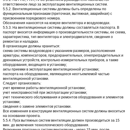
ответственное лицо за эксплуатацию вентиляционных систем.
5.5.2. Вентиляционные системы должны быть определены по
функциональным признакам (приточная, вытяжная, аварийная) с
присвоением порядкового номера.
Обозначения наносятся на кожухе вентилятора и воздуховодах.
5.5.3. На вентиляционные системы должны составляться паспорта. В
паспорт вносится информация о производительности системы, ее схема,
характеристика, тип вентилятора и электродвигателя, сведения о
ремонтах и наладках.
В организации должны храниться:
схема системы воздуховодов с указанием размеров, расположения
арматуры, компенсаторов, предохранительных, огнепреградительных и
дренажных устройств, контрольно-измерительных приборов, а также
оборудования, входящего в установку;
акты приемки в эксплуатацию вентиляционной установки;
паспорта на оборудование, являющееся неотъемлемой частью
вентиляционной установки.
Следует организовать:
учет времени работы вентиляционной установки;
учет неисправностей при эксплуатации установки;
учет технического обслуживания и ремонтов оборудования и элементов
установки;
сведения о замене элементов установки.
Все изменения в конструкции вентиляционных систем должны вноситься
на основании проекта.
5.5.4. Пуск вытяжных систем вентиляции должен производиться за 15
мин. до включения технологического оборудования.
Включение приточных систем вентиляции - через 15 мин. после