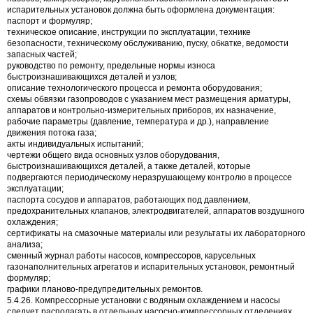
испарительных установок должна быть оформлена документация:
паспорт и формуляр;
техническое описание, инструкции по эксплуатации, технике
безопасности, техническому обслуживанию, пуску, обкатке, ведомости
запасных частей;
руководство по ремонту, предельные нормы износа
быстроизнашивающихся деталей и узлов;
описание технологического процесса и ремонта оборудования;
схемы обвязки газопроводов с указанием мест размещения арматуры,
аппаратов и контрольно-измерительных приборов, их назначение,
рабочие параметры (давление, температура и др.), направление
движения потока газа;
акты индивидуальных испытаний;
чертежи общего вида основных узлов оборудования,
быстроизнашивающихся деталей, а также деталей, которые
подвергаются периодическому неразрушающему контролю в процессе
эксплуатации;
паспорта сосудов и аппаратов, работающих под давлением,
предохранительных клапанов, электродвигателей, аппаратов воздушного
охлаждения;
сертификаты на смазочные материалы или результаты их лабораторного
анализа;
сменный журнал работы насосов, компрессоров, карусельных
газонаполнительных агрегатов и испарительных установок, ремонтный
формуляр;
графики планово-предупредительных ремонтов.
5.4.26. Компрессорные установки с водяным охлаждением и насосы
следует располагать в отдельных насосно-компрессорных отделениях