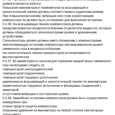
шумов в процессе работы.
Показания манометров и термометров на всасывающей и
нагнетательной линиях должны соответствовать заданному режиму.
При повышенном нагреве, вибрации или стуке в работающем
компрессоре он должен быть остановлен для выяснения их причин.
5.4.36. На всасывающих линиях компрессоров должны
предусматриваться конденсатосборники (отделители жидкости), которые
должны оборудоваться сигнализаторами уровня и дренажными
устройствами.
Сигнализаторы уровня должны иметь блокировку с компрессорами,
обеспечивающую остановку компрессора при максимальном уровне
сжиженного газа в конденсатосборнике.
На нагнетательных линиях компрессоров устанавливаются
маслоотделители.
5.4.37. Во время работы насосов для перекачки жидкой фазы сжиженного
газа необходимо следить за:
температурой электродвигателей;
температурой подшипников;
температурой торцевого уплотнения;
давлением на всасывающей и нагнетательной линиях по манометрам;
герметичностью торцевого уплотнения и фланцевых соединений с
арматурой;
отсутствием вибрации и посторонних шумов.
5.4.38. Аварийная остановка компрессоров должна быть осуществлена
немедленно при:
отказе средств защиты компрессора;
показании давления на манометрах на любой ступени сжатия выше
допустимого;