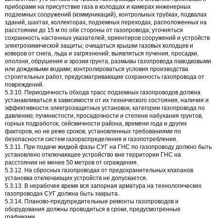
приборами на присутствие газа в колодцах и камерах инженерных
подземных сооружений (коммуникаций), контрольных трубках, подвалах
зданий, шахтах, коллекторах, подземных переходах, расположенных на
расстоянии до 15 м по обе стороны от газопровода; уточняться
сохранность настенных указателей, ориентиров сооружений и устройств
электрохимической защиты; очищаться крышки газовых колодцев и
коверов от снега, льда и загрязнений; выявляться пучения, просадки,
оползни, обрушения и эрозии грунта, размывы газопровода паводковыми
или дождевыми водами; контролироваться условия производства
строительных работ, предусматривающие сохранность газопровода от
повреждений.
5.3.10. Периодичность обхода трасс подземных газопроводов должна
устанавливаться в зависимости от их технического состояния, наличия и
эффективности электрозащитных установок, категории газопровода по
давлению; пучинистости, просадочности и степени набухания грунтов,
горных подработок, сейсмичности района, времени года и других
факторов, но не реже сроков, установленных требованиями по
безопасности систем газораспределения и газопотребления.
5.3.11. При подаче жидкой фазы СУГ на ГНС по газопроводу должно быть
установлено отключающее устройство вне территории ГНС на
расстоянии не менее 50 метров от ограждения.
5.3.12. На сбросных газопроводах от предохранительных клапанов
установка отключающих устройств не допускается.
5.3.13. В нерабочее время вся запорная арматура на технологических
газопроводах СУГ должна быть закрыта.
5.3.14. Планово-предупредительные ремонты газопроводов и
оборудования должны проводиться в сроки, предусмотренные
графиками.