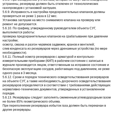
устранены, резервуар должен быть отключен от технологических
газопроводов с установкой заглушек.
5.6.9. Исправность и настройка предохранительных клапанов должны
проверяться не реже 1 раза в 12 мес.
Установка заглушки на место снимаемого клапана на проверку или
ремонт не допускается.
5.6.10. По графику, утвержденному руководителем объекта СУГ,
выполняются работы:
проверка предохранительных клапанов на срабатывание при давлении
настройки;
осмотр, смазка и разгон червяков задвижек, кранов и вентилей;
слив конденсата из резервуаров через дренажные устройства (по мере
необходимости).
5.6.11. Полный осмотр резервуаров с арматурой и контрольно-
измерительными приборами (КИП) в рабочем состоянии с записью в
журнале производится лицом, ответственным за исправное состояние и
безопасную эксплуатацию сосудов, работающих под давлением, не реже
одного раза в 3 месяца.
5.6.12. Сроки и порядок технического освидетельствования резервуаров
на объекте СУГ, а также необходимость досрочного освидетельствования
резервуаров определяются в соответствии с требованиями действующих
нормативно-технических документов, утвержденных в установленном
порядке.
5.6.13. Резервуары следует заполнять сжиженным углеводородным газом
не более 85% геометрического объема.
При переполнении резервуара избыток газа должен быть перекачан в
другие резервуары.