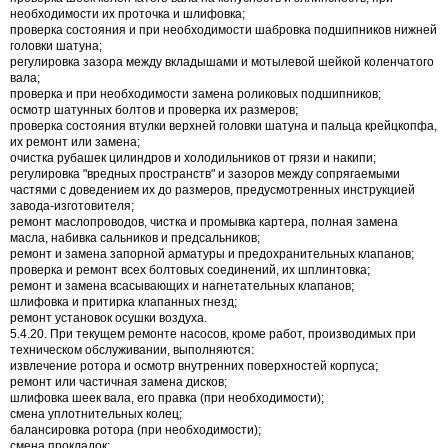
необходимости их проточка и шлифовка;
проверка состояния и при необходимости шабровка подшипников нижней
головки шатуна;
регулировка зазора между вкладышами и мотылевой шейкой коленчатого
вала;
проверка и при необходимости замена роликовых подшипников;
осмотр шатунных болтов и проверка их размеров;
проверка состояния втулки верхней головки шатуна и пальца крейцкопфа,
их ремонт или замена;
очистка рубашек цилиндров и холодильников от грязи и накипи;
регулировка "вредных пространств" и зазоров между сопрягаемыми
частями с доведением их до размеров, предусмотренных инструкцией
завода-изготовителя;
ремонт маслопроводов, чистка и промывка картера, полная замена
масла, набивка сальников и предсальников;
ремонт и замена запорной арматуры и предохранительных клапанов;
проверка и ремонт всех болтовых соединений, их шплинтовка;
ремонт и замена всасывающих и нагнетательных клапанов;
шлифовка и притирка клапанных гнезд;
ремонт установок осушки воздуха.
5.4.20. При текущем ремонте насосов, кроме работ, производимых при
техническом обслуживании, выполняются:
извлечение ротора и осмотр внутренних поверхностей корпуса;
ремонт или частичная замена дисков;
шлифовка шеек вала, его правка (при необходимости);
смена уплотнительных колец;
балансировка ротора (при необходимости);
смена прокладок;