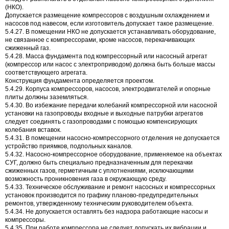
(НКО).
Допускается размещение компрессоров с воздушным охлаждением и
насосов под навесом, если изготовитель допускает такое размещение.
5.4.27. В помещении НКО не допускается устанавливать оборудование,
не связанное с компрессорами, кроме насосов, перекачивающих
сжиженный газ.
5.4.28. Масса фундамента под компрессорный или насосный агрегат
(компрессор или насос с электроприводом) должна быть больше массы
соответствующего агрегата.
Конструкция фундамента определяется проектом.
5.4.29. Корпуса компрессоров, насосов, электродвигателей и опорные
плиты должны заземляться.
5.4.30. Во избежание передачи колебаний компрессорной или насосной
установки на газопроводы входные и выходные патрубки агрегатов
следует соединять с газопроводами с помощью компенсирующих
колебания вставок.
5.4.31. В помещении насосно-компрессорного отделения не допускается
устройство приямков, подпольных каналов.
5.4.32. Насосно-компрессорное оборудование, применяемое на объектах
СУГ, должно быть специально предназначенным для перекачки
сжиженных газов, герметичным с уплотнениями, исключающими
возможность проникновения газа в окружающую среду.
5.4.33. Техническое обслуживание и ремонт насосных и компрессорных
установок производится по графику планово-предупредительных
ремонтов, утвержденному техническим руководителем объекта.
5.4.34. Не допускается оставлять без надзора работающие насосы и
компрессоры.
5.4.35. При работе компрессора не следует допускать их вибрации и