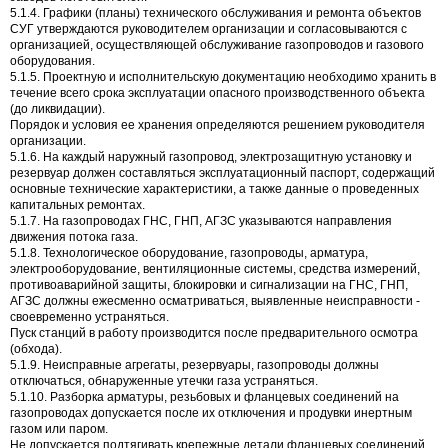
5.1.4. Графики (планы) технического обслуживания и ремонта объектов
СУГ утверждаются руководителем организации и согласовываются с
организацией, осуществляющей обслуживание газопроводов и газового
оборудования.
5.1.5. Проектную и исполнительскую документацию необходимо хранить в
течение всего срока эксплуатации опасного производственного объекта
(до ликвидации).
Порядок и условия ее хранения определяются решением руководителя
организации.
5.1.6. На каждый наружный газопровод, электрозащитную установку и
резервуар должен составляться эксплуатационный паспорт, содержащий
основные технические характеристики, а также данные о проведенных
капитальных ремонтах.
5.1.7. На газопроводах ГНС, ГНП, АГЗС указываются направления
движения потока газа.
5.1.8. Технологическое оборудование, газопроводы, арматура,
электрооборудование, вентиляционные системы, средства измерений,
противоаварийной защиты, блокировки и сигнализации на ГНС, ГНП,
АГЗС должны ежесменно осматриваться, выявленные неисправности -
своевременно устраняться.
Пуск станций в работу производится после предварительного осмотра
(обхода).
5.1.9. Неисправные агрегаты, резервуары, газопроводы должны
отключаться, обнаруженные утечки газа устраняться.
5.1.10. Разборка арматуры, резьбовых и фланцевых соединений на
газопроводах допускается после их отключения и продувки инертным
газом или паром.
Не допускается подтягивать крепежные детали фланцевых соединений,