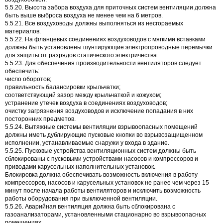
5.5.20. Высота забора воздуха для приточных систем вентиляции должна
быть выше выброса воздуха не менее чем на 6 метров.
5.5.21. Все воздуховоды должны выполняться из несгораемых
материалов.
5.5.22. На фланцевых соединениях воздуховодов с мягкими вставками
должны быть установлены шунтирующие электропроводные перемычки
для защиты от разрядов статического электричества.
5.5.23. Для обеспечения производительности вентиляторов следует
обеспечить:
число оборотов;
правильность балансировки крыльчатки;
соответствующий зазор между крыльчаткой и кожухом;
устранение утечек воздуха в соединениях воздуховодов;
очистку загрязнения воздуховодов и исключение попадания в них
посторонних предметов.
5.5.24. Вытяжные системы вентиляции взрывоопасных помещений
должны иметь дублирующие пусковые кнопки во взрывозащищенном
исполнении, устанавливаемые снаружи у входа в здание.
5.5.25. Пусковые устройства вентиляционных систем должны быть
сблокированы с пусковыми устройствами насосов и компрессоров и
приводами карусельных наполнительных установок.
Блокировка должна обеспечивать возможность включения в работу
компрессоров, насосов и карусельных установок не ранее чем через 15
минут после начала работы вентиляторов и исключить возможность
работы оборудования при выключенной вентиляции.
5.5.26. Аварийная вентиляция должна быть сблокирована с
газоанализаторами, установленными стационарно во взрывоопасных
помещениях.