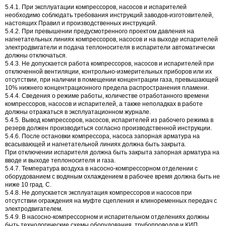
5.4.1. При эксплуатации компрессоров, насосов и испарителей
необходимо соблюдать требования инструкций заводов-изготовителей,
настоящих Правил и производственных инструкций.
5.4.2. При превышении предусмотренного проектом давления на
нагнетательных линиях компрессоров, насосов и на выходе испарителей
электродвигатели и подача теплоносителя в испарители автоматически
должны отключаться.
5.4.3. Не допускается работа компрессоров, насосов и испарителей при
отключенной вентиляции, контрольно-измерительных приборов или их
отсутствии, при наличии в помещении концентрации газа, превышающей
10% нижнего концентрационного предела распространения пламени.
5.4.4. Сведения о режиме работы, количестве отработанного времени
компрессоров, насосов и испарителей, а также неполадках в работе
должны отражаться в эксплуатационном журнале.
5.4.5. Вывод компрессоров, насосов, испарителей из рабочего режима в
резерв должен производиться согласно производственной инструкции.
5.4.6. После остановки компрессора, насоса запорная арматура на
всасывающей и нагнетательной линиях должна быть закрыта.
При отключении испарителя должна быть закрыта запорная арматура на
вводе и выходе теплоносителя и газа.
5.4.7. Температура воздуха в насосно-компрессорном отделении с
оборудованием с водяным охлаждением в рабочее время должна быть не
ниже 10 град. С.
5.4.8. Не допускается эксплуатация компрессоров и насосов при
отсутствии ограждения на муфте сцепления и клиноременных передач с
электродвигателем.
5.4.9. В насосно-компрессорном и испарительном отделениях должны
быть технологические схемы оборудования, трубопроводов и КИП,