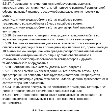
5.5.27. Помещения с технологическим оборудованием должны
предусматриваться с принудительной приточно-вытяжной вентиляцией,
обеспечивающей кратность воздухообмена расчетом по проекту, но
менее:
десятикратного воздухообмена в 1 час в рабочее время;
трехкратного воздухообмена в 1 час в нерабочее время;
восьмикратного воздухообмена в 1 час для аварийной вытяжной
вентиляции.
5.5.28. Вытяжные вентиляторы и электродвигатели должны быть во
взрывозащищенном исполнении с установкой их в венткамерах.
5.5.29. Аварийная вентиляция должна включаться от сигнализаторов
опасной концентрации газа в помещении при наличии его, превышающем
10% нижнего концентрационного предела распространения пламени.
С включением аварийной вентиляции должно обеспечиваться
отключение электроприводов насосов, компрессоров и другого
технологического оборудования.
5.5.30. Вентиляционные камеры должны быть закрыты.
5.5.31. Отсосы вытяжных систем должны быть закрыты сеткой, для
предотвращения попадания в воздуховоды посторонних предметов.
5.5.32. Регулирующие устройства после наладки должны фиксироваться в
соответствующем положении.
5.5.33. Техническое обслуживание венткамер и помещений категории "А"
должно производиться ежесменно с записью в журнале.
5.5.34. Ремонт огнепреградительных и самозакрывающихся обратных
клапанов должен проводиться 1 раз в год с записью в паспорт
вентсистемы.
5.6. Эксплуатация резервуаров