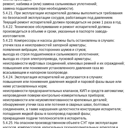
ремонт, набивка и (или) замена сальниковых уплотнений;
замена подшипников (при необходимости).
5.4.21. При эксплуатации испарителей должны выполняться требования
по безопасной эксплуатации сосудов, работающих под давлением.
Текущий ремонт испарителей должен проводиться не реже 1 раза в год.
5.4.22. Техническое обслуживание и ремонт испарителей должны
производиться в объеме и сроки, указанные в паспорте завода-
изготовителя.
5.4.23. Компрессоры и насосы должны быть остановлены в случаях:
утечек газа и неисправностей запорной арматуры;
появления вибрации, посторонних шумов и стуков;
выхода из строя подшипников и сальникового уплотнения;
выхода из строя электропривода, пусковой арматуры;
неисправности муфтовых соединений, клиновых ремней и их ограждений;
повышения или понижения установленного давления газа во
всасывающем и напорном газопроводе.
5.4.24. Эксплуатация испарителей не допускается в случаях:
повышения или понижения давления жидкой и паровой фазы выше или
ниже установленных норм;
неисправности предохранительных клапанов, КИП и средств автоматики;
непроведения поверки контрольно-измерительных приборов;
неисправности или неукомплектованности крепежных деталей;
обнаружения утечки газа или потения в сварных швах, болтовых
соединениях, а также нарушения целостности конструкции испарителя;
попадания жидкой фазы в газопровод паровой фазы;
прекращения подачи теплоносителя в испаритель.
5.4.25. На опасном производственном объекте СУГ при эксплуатации
насосов, компрессоров, карусельных газонаполнительных агрегатов и