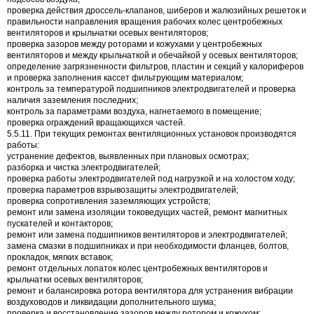
проверка действия дроссель-клапанов, шиберов и жалюзийных решеток и
правильности направления вращения рабочих колес центробежных
вентиляторов и крыльчатки осевых вентиляторов;
проверка зазоров между роторами и кожухами у центробежных
вентиляторов и между крыльчаткой и обечайкой у осевых вентиляторов;
определение загрязненности фильтров, пластин и секций у калориферов
и проверка заполнения кассет фильтрующим материалом;
контроль за температурой подшипников электродвигателей и проверка
наличия заземления последних;
контроль за параметрами воздуха, нагнетаемого в помещение;
проверка ограждений вращающихся частей.
5.5.11. При текущих ремонтах вентиляционных установок производятся
работы:
устранение дефектов, выявленных при плановых осмотрах;
разборка и чистка электродвигателей;
проверка работы электродвигателей под нагрузкой и на холостом ходу;
проверка параметров взрывозащиты электродвигателей;
проверка сопротивления заземляющих устройств;
ремонт или замена изоляции токоведущих частей, ремонт магнитных
пускателей и контакторов;
ремонт или замена подшипников вентиляторов и электродвигателей;
замена смазки в подшипниках и при необходимости фланцев, болтов,
прокладок, мягких вставок;
ремонт отдельных лопаток колес центробежных вентиляторов и
крыльчатки осевых вентиляторов;
ремонт и балансировка ротора вентилятора для устранения вибрации
воздуховодов и ликвидации дополнительного шума;
проверка и восстановление зазоров между ротором и кожухом;