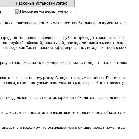
Насосные установки Vortex
мировых производителей и имеют все необходимые документы для
народной кооперации, когда из-за рубежа приходят только основные
ются трубной обвязкой, арматурой, приводами, электродвигателями,
овые изделия.Такая практика сформировалась исходя из нескольких
 регуляторы, испарители, компрессоры, смесители, на постсоветском
вать к отечественному рынку. Стандарты, применяемые в России и за
асности, к температурным режимам, стандарты резьб и т.п. зачастую
кеана отдельного насоса или испарителя обходится в разы дешевле,
видуальным проектам для конкретных технологических объектов, и,
 стандартным изделием, то остальная комплектация может изменяться