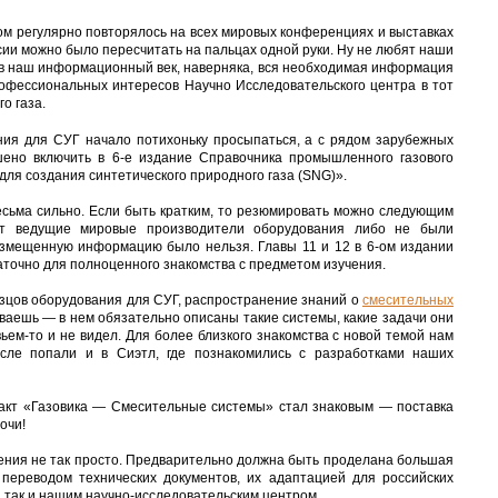
том регулярно повторялось на всех мировых конференциях и выставках
сии можно было пересчитать на пальцах одной руки. Ну не любят наши
е в наш информационный век, наверняка, вся необходимая информация
рофессиональных интересов Научно Исследовательского центра в тот
о газа.
ия для СУГ начало потихоньку просыпаться, а с рядом зарубежных
ено включить в 6-е издание Справочника промышленного газового
ля создания синтетического природного газа (SNG)».
есьма сильно. Если быть кратким, то резюмировать можно следующим
ет ведущие мировые производители оборудования либо не были
размещенную информацию было нельзя. Главы 11 и 12 в 6-ом издании
таточно для полноценного знакомства с предметом изучения.
азцов оборудования для СУГ, распространение знаний о
смесительных
ываешь — в нем обязательно описаны такие системы, какие задачи они
вьем-то и не видел. Для более близкого знакомства с новой темой нам
сле попали и в Сиэтл, где познакомились с разработками наших
ракт «Газовика — Смесительные системы» стал знаковым — поставка
очи!
ения не так просто. Предварительно должна быть проделана большая
 переводом технических документов, их адаптацией для российских
 так и нашим научно-исследовательским центром.