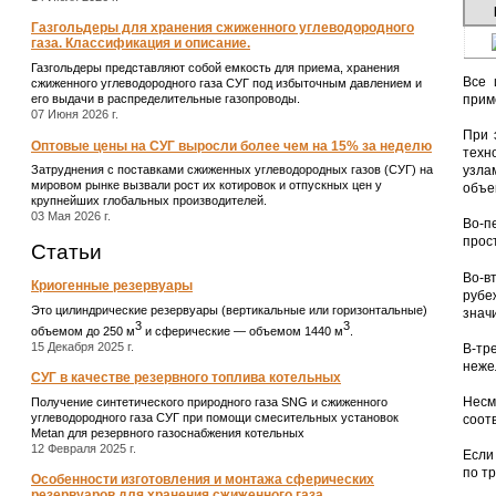
Газгольдеры для хранения сжиженного углеводородного
газа. Классификация и описание.
Газгольдеры представляют собой емкость для приема, хранения
Все 
сжиженного углеводородного газа СУГ под избыточным давлением и
прим
его выдачи в распределительные газопроводы.
07 Июня 2026 г.
При 
Оптовые цены на СУГ выросли более чем на 15% за неделю
техн
Затруднения с поставками сжиженных углеводородных газов (СУГ) на
узла
мировом рынке вызвали рост их котировок и отпускных цен у
объе
крупнейших глобальных производителей.
03 Мая 2026 г.
Во-п
прос
Статьи
Во-в
Криогенные резервуары
рубе
Это цилиндрические резервуары (вертикальные или горизонтальные)
знач
3
3
объемом до 250 м
и сферические ― объемом 1440 м
.
15 Декабря 2025 г.
В-тр
неже
СУГ в качестве резервного топлива котельных
Несм
Получение синтетического природного газа SNG и сжиженного
углеводородного газа СУГ при помощи смесительных установок
соот
Metan для резервного газоснабжения котельных
12 Февраля 2025 г.
Если
по т
Особенности изготовления и монтажа сферических
резервуаров для хранения сжиженного газа