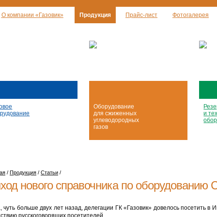
О компании «Газовик»
Продукция
Прайс-лист
Фотогалерея
овое
Оборудование
Резе
рудование
для сжиженных
и те
углеводородных
обор
газов
ая
/
Продукция
/
Статьи
/
ход нового справочника по оборудованию 
а, чуть больше двух лет назад, делегации ГК «Газовик» довелось посетить в
тствию русскоговорящих посетителей.