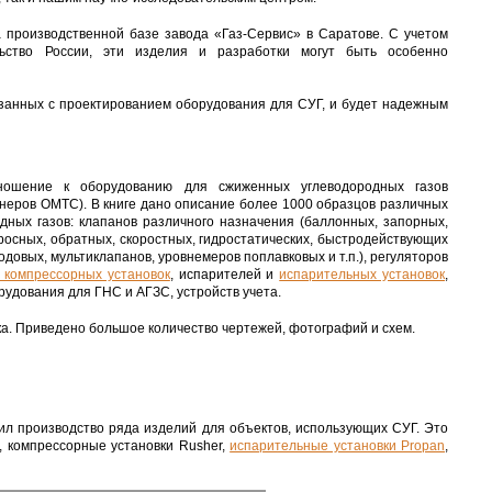
а производственной базе завода «Газ-Сервис» в Саратове. С учетом
ьство России, эти изделия и разработки могут быть особенно
язанных с проектированием оборудования для СУГ, и будет надежным
ношение к оборудованию для сжиженных углеводородных газов
енеров ОМТС). В книге дано описание более 1000 образцов различных
ных газов: клапанов различного назначения (баллонных, запорных,
росных, обратных, скоростных, гидростатических, быстродействующих
довых, мультиклапанов, уровнемеров поплавковых и т.п.), регуляторов
 компрессорных установок
, испарителей и
испарительных установок
,
орудования для ГНС и АГЗС, устройств учета.
. Приведено большое количество чертежей, фотографий и схем.
оил производство ряда изделий для объектов, использующих СУГ. Это
r, компрессорные установки Rusher,
испарительные установки Propan
,