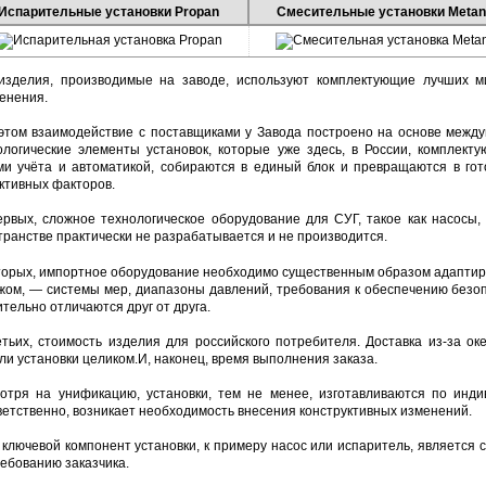
Испарительные установки Propan
Смесительные установки Metan
изделия, производимые на заводе, используют комплектующие лучших 
енения.
этом взаимодействие с поставщиками у Завода построено на основе между
ологические элементы установок, которые уже здесь, в России, комплекту
ми учёта и автоматикой, собираются в единый блок и превращаются в гот
ктивных факторов.
ервых, сложное технологическое оборудование для СУГ, такое как насосы,
транстве практически не разрабатывается и не производится.
торых, импортное оборудование необходимо существенным образом адаптиро
жом, — системы мер, диапазоны давлений, требования к обеспечению безоп
ительно отличаются друг от друга.
етьих, стоимость изделия для российского потребителя. Доставка из-за о
ли установки целиком.И, наконец, время выполнения заказа.
отря на унификацию, установки, тем не менее, изготавливаются по инди
ветственно, возникает необходимость внесения конструктивных изменений.
 ключевой компонент установки, к примеру насос или испаритель, является
ребованию заказчика.