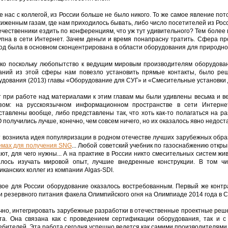
е нас с коллегой, из России больше не было никого. То же самое явление по
жиженным газам, где нам приходилось бывать, либо число посетителей из Рос
ечественники ездить по конференциям, что уж тут удивительного? Тем боле
упна в сети Интернет. Зачем деньги и время понапрасну тратить. Сфера п
од была в основном сконцентрирована в области оборудования для природног
ко поскольку любопытство к ведущим мировым производителям оборудован
аний из этой сферы нам повезло установить прямые контакты, было реш
удования (2013) главы «Оборудование для СУГ» и «Смесительные установки д
т при работе над материалами к этим главам мы были удивлены весьма и в
зом: на русскоязычном информационном пространстве в сети Интерн
ставлены вообще, либо представлены так, что хоть как-то полагаться на 
 получились лучше, конечно, чем совсем ничего, но их оказалось явно недос
т возникла идея популяризации в родном отечестве лучших зарубежных обр
емах для получения SNG
... Любой советский учебник по газоснабжению откр
ют, для чего нужны... А на практике в России никто смесительных систем жи
лось изучать мировой опыт, лучшие внедренные конструкции. В том чи
иканских коллег из компании Algas-SDI.
вое для России оборудование оказалось востребованным. Первый же конт
и резервного питания факела Олимпийского огня на Олимпиаде 2014 года в С
чно, интегрировать зарубежные разработки в отечественные проектные реш
та. Она связана как с проведением сертификации оборудования, так и с
ебителей. Эта работа сегодня успешно ведется как самими производителями,