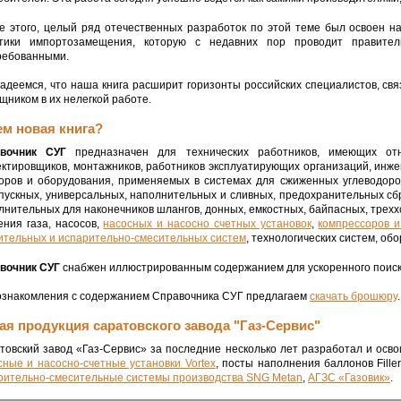
е этого, целый ряд отечественных разработок по этой теме был освоен н
тики импортозамещения, которую с недавних пор проводит правител
ребованными.
адеемся, что наша книга расширит горизонты российских специалистов, св
щником в их нелегкой работе.
ем новая книга?
вочник СУГ
предназначен для технических работников, имеющих от
ектировщиков, монтажников, работников эксплуатирующих организаций, инж
оров и оборудования, применяемых в системах для сжиженных углеводород
пускных, универсальных, наполнительных и сливных, предохранительных сб
лнительных для наконечников шлангов, донных, емкостных, байпасных, треххо
ения газа, насосов,
насосных и насосно счетных установок
,
компрессоров и
ительных и испарительно-смесительных систем
, технологических систем, об
вочник СУГ
снабжен иллюстрированным содержанием для ускоренного поиска
ознакомления с содержанием Справочника СУГ предлагаем
скачать брошюру
.
ая продукция саратовского завода "Газ-Сервис"
товский завод «Газ-Сервис» за последние несколько лет разработал и осв
сные и насосно-счетные установки Vortex
, посты наполнения баллонов Fille
рительно-смесительные системы производства SNG Metan
,
АГЗС «Газовик»
.