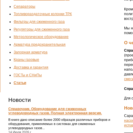
Сепараторы
Кром
поли
Топливораздаточные колонки ТРК
вост
Фильтры для сжиженного газа
Мы н
Регуляторы для сжиженного газа
помо
Метрологическое оборудование
О ч
Арматура предохранительная
Спра
Запорная арматура
(про
Краны газовые
приб
пере
Доставка и гарантия
напо
давл
ГОСТы и СНиПы
смес
Статьи
Спра
Для 
Новости
Нов
Справочник. Оборудование для сжиженных
углеводородных газов. Полная электронная версия.
Сара
В книге дано описание более 2000 образцов различных приборов и
насо
оборудования, применяемых в системах для сжиженных
испа
углеводородных газов...
14 Июля 2026 г.