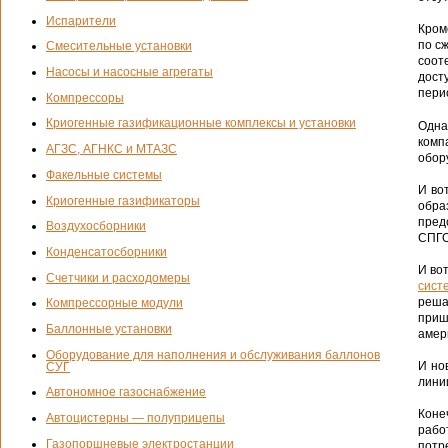
Испарители
Кром
по с
Смесительные установки
соот
Насосы и насосные агрегаты
дост
пери
Компрессоры
Криогенные газификационные комплексы и установки
Одна
комп
АГЗС, АГНКС и МТАЗС
обор
Факельные системы
И во
Криогенные газификаторы
обра
пред
Воздухосборники
СПГО
Конденсатосборники
И во
Счетчики и расходомеры
сист
реша
Компрессорные модули
приш
Баллонные установки
амер
Оборудование для наполнения и обслуживания баллонов
И но
СУГ
лини
Автономное газоснабжение
Коне
Автоцистерны — полуприцепы
рабо
Газопоршневые электростанции
потр