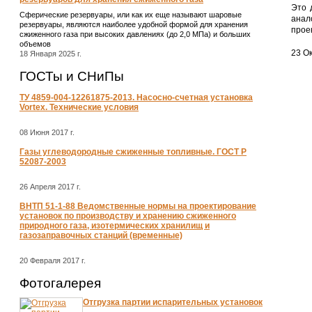
Это 
Сферические резервуары, или как их еще называют шаровые
анал
резервуары, являются наиболее удобной формой для хранения
прое
сжиженного газа при высоких давлениях (до 2,0 МПа) и больших
объемов
23 Ок
18 Января 2025 г.
ГОСТы и СНиПы
ТУ 4859-004-12261875-2013. Насосно-счетная установка
Vortex. Технические условия
08 Июня 2017 г.
Газы углеводородные сжиженные топливные. ГОСТ Р
52087-2003
26 Апреля 2017 г.
ВНТП 51-1-88 Ведомственные нормы на проектирование
установок по производству и хранению сжиженного
природного газа, изотермических хранилищ и
газозаправочных станций (временные)
20 Февраля 2017 г.
Фотогалерея
Отгрузка партии испарительных установок