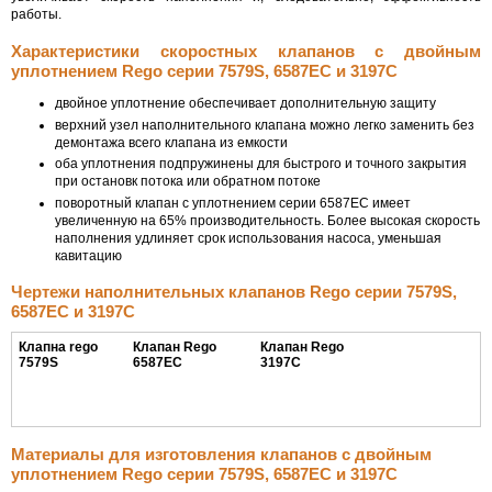
работы.
Характеристики скоростных клапанов с двойным
уплотнением Rego серии 7579S, 6587EC и 3197С
двойное уплотнение обеспечивает дополнительную защиту
верхний узел наполнительного клапана можно легко заменить без
демонтажа всего клапана из емкости
оба уплотнения подпружинены для быстрого и точного закрытия
при остановк потока или обратном потоке
поворотный клапан с уплотнением серии 6587ЕС имеет
увеличенную на 65% производительность. Более высокая скорость
наполнения удлиняет срок использования насоса, уменьшая
кавитацию
Чертежи наполнительных клапанов Rego серии 7579S,
6587EC и 3197С
Клапна rego
Клапан Rego
Клапан Rego
7579S
6587EC
3197C
Материалы для изготовления клапанов с двойным
уплотнением Rego серии 7579S, 6587EC и 3197С