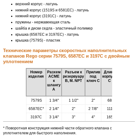
верхний корпус - латунь
нижний корпус (1519S и 6581ЕС) - латунь
нижний корпус (3191С) - латунь
пружины - нержавеющая сталь
шайба и диски седла - эластичный полимер
крышка (6587ЕС и 3197ЕС) - латунь
крышка (7579S) - пластик
Технические параметры скоростных наполнительных
клапанов Rego серии 7579S, 6587EC и 3197С с двойным
уплотнением
Номер
Разхем
Разъем к
Прилив
Длина
Пропуск
изделия
ACME
резервуару
под
корпуса
пропан
к
В, M. NPT
ключ С
С
шлангу
34
69
А
кПа
кП
7579S
1 3/4"
1 1/2"
2"
68
167
23
6587EC*
2 1/4"
2"
2 7/8"
111
348
49
3197C
3 1/4"
3"
4"
165
795
125
* Поворотная конструкция нижней части обратного клапана с
уплотнителем для быстрого наполнения.