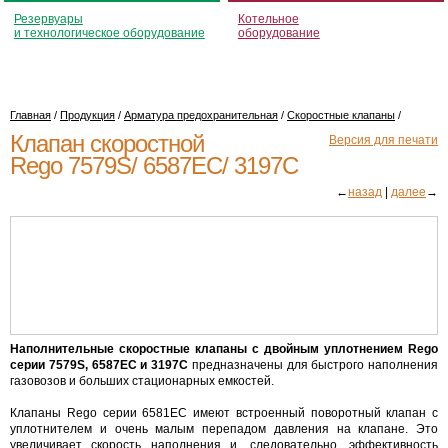
Резервуары
Котельное
и технологическое оборудование
оборудование
Главная
/
Продукция
/
Арматура предохранительная
/
Скоростные клапаны
/
Клапан скоростной
Версия для печати
Rego 7579S/ 6587EC/ 3197C
←
назад
|
далее
→
Наполнительные скоростные клапаны с двойным уплотнением Rego
серии 7579S, 6587EC и 3197С
предназначены для быстрого наполнения
газовозов и больших стационарных емкостей.
Клапаны Rego серии 6581EC имеют встроенный поворотный клапан с
уплотнителем и очень малым перепадом давления на клапане. Это
увеличивает скорость наполнения и, следовательно, эффективность