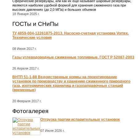
Сферические резервуары, или как их еще называют шаровые резервуары,
являются наиболее удобной формой для хранения сжиженного газа при
высоких давлениях (до 2,0 МПа) и больших объемов
18 Января 2025 г.
ГОСТы и СНиПы
ТУ 4859-004-12261875-2013. Насосно-счетная установка Vortex.
Технические условия
08 Июня 2017 г.
Газы углеводородные сжиженные топливные. ГОСТ Р 52087-2003
26 Апреля 2017 г.
ВНТП 51-1-88 Ведомственные нормы на проектирование
установок по производству и хранению сжиженного природного
газа, изотермических хранилищ и газозаправочных станций
(временные)
20 Февраля 2017 г.
Фотогалерея
Отгрузка партии испарительных установок
07 Июля 2026 г.