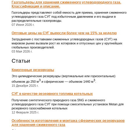
Газгольдеры для хранения сжиженного углеводородного газа.
Классификация и описание.
Газгольдеры представляют собой емкость для приема, хранения сжиженного
углеводородного газа СУГ под избыточным давлением и его выдачи в
распределительные газопроводы.
07 Июня 2026 г.
Оптовые цены на СУГ выросли более чем на 15% за неделю
Затруднения с поставками сжиженных углеводородных газов (СУГ) на
мировом рынке вызвали рост их котировок и отпускных цен у крупнейших
глобальных производителей.
03 Мая 2026 г.
Статьи
Криогенные резервуары
Это цилиндрические резервуары (вертикальные или горизонтальные)
3
3
объемом до 250 м
и сферические ― объемом 1440 м
.
15 Декабря 2025 г.
СУГ в качестве резервного топлива котельных
Получение синтетического природного газа SNG и сжиженного
углеводородного газа СУГ при помощи смесительных установок Metan для
резервного газоснабжения котельных
12 Февраля 2025 г.
Особенности изготовления и монтажа сферических резервуаров
для хранения сжиженного газа