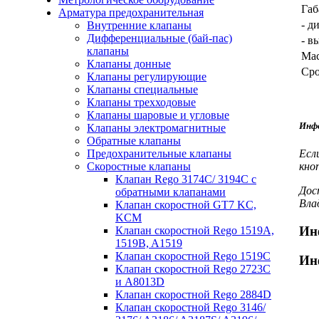
Габ
Арматура предохранительная
- д
Внутренние клапаны
Дифференциальные (бай-пас)
- в
клапаны
Мас
Клапаны донные
Cро
Клапаны регулирующие
Клапаны специальные
Клапаны трехходовые
Клапаны шаровые и угловые
Инфо
Клапаны электромагнитные
Обратные клапаны
Предохранительные клапаны
Есл
Скоростные клапаны
кно
Клапан Rego 3174С/ 3194С с
Дос
обратными клапанами
Вла
Клапан скоростной GT7 KC,
KCM
Ин
Клапан скоростной Rego 1519A,
1519B, A1519
Клапан скоростной Rego 1519C
Ин
Клапан скоростной Rego 2723C
и А8013D
Клапан скоростной Rego 2884D
Клапан скоростной Rego 3146/