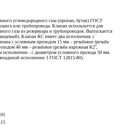
нного углеводородного газа (пропан, бутан) ГОСТ
шланга или трубопровода. Клапан используется для
го газа из резервуара и трубопроводов. Выпускается
анцевый). Клапан КС имеет два исполнения: с
апана с условным проходом 15 мм – резьбовое (резьба
оходом 40 мм – резьбовое (резьба наружная К2˝,
 исполнении - с диаметром условного прохода 50 мм.
 впадиной исполнение 3 ГОСТ 12815-80).
,01
,15