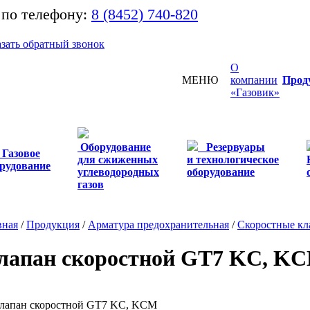
 по телефону:
8 (8452) 740-820
азать обратный звонок
О
МЕНЮ
компании
Прод
«Газовик»
Оборудование
Резервуары
Газовое
для сжиженных
и технологическое
рудование
углеводородных
оборудование
газов
вная
/
Продукция
/
Арматура предохранительная
/
Скоростные к
лапан скоростной GT7 KC, K