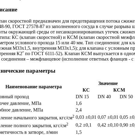
исание
пан скоростной предназначен для предотвращения потока сжиже
48-90, ГОСТ 27578-87 из заполненного сосуда в случае разрыва 
иты окружающей среды от несанкционированных утечек сжиженно
 типа: КС (клапан скоростной) и КСМ (клапан скоростной межфл
метром условного прохода 15 или 40 мм. Тип соединения: для кл
ужная М33х1,5, внутренняя М33х1,5); для клапана с условным пр
тренняя К2˝ по ГОСТ 6111-52). Клапан КСМ выпускается в одном
 соединения – межфланцевое (исполнение ответных фланцев - с
хнические параметры
Значение
Наименование параметра
КС
КСМ
овный проход
DN 15
DN 40
DN 50
очее давление, МПа
1,6
бное давление, МПа
2,4
2
0,03 ±0,01
0,07 ±0,01
0,05 ±0
ление начального закрытия, кгс/см
2
0,2 ±0,1
0,42 ±0,10
0,90 ±0
ление полного закрытия, кгс/см
метичность в затворе, л/мин
1,5