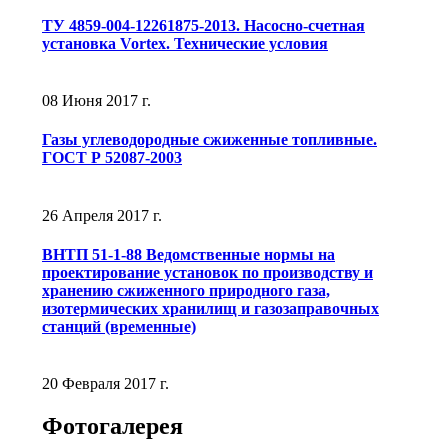
ТУ 4859-004-12261875-2013. Насосно-счетная
установка Vortex. Технические условия
08 Июня 2017 г.
Газы углеводородные сжиженные топливные.
ГОСТ Р 52087-2003
26 Апреля 2017 г.
ВНТП 51-1-88 Ведомственные нормы на
проектирование установок по производству и
хранению сжиженного природного газа,
изотермических хранилищ и газозаправочных
станций (временные)
20 Февраля 2017 г.
Фотогалерея