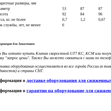
аритные размеры, мм
иаметр
53
87
87
ысота
92
84
96
са, кг, не более
0,7
1,2
0,67
к службы, лет, не менее
6
рмация для Заказчиков
и Вы хотите купить Клапан скоростной GT7 KC, KCM или полу
пку "запрос цены". Также Вы можете связаться с нами по телеф
тавка оборудования осуществляется во все города России (в том
дивосток) и страны СНГ.
формация о
доставке оборудования для сжиженных
формация о
гарантии на оборудование для сжиже