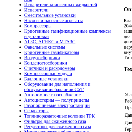
Испарители криогенных жидкостей
Оп
Испарители
Смесительные установки
Насосы и насосные агрегаты
Кла
Компрессоры
204
Криогенные газификационные комплексы
защ
и установки
два
АГЗС, АГНКС и МТАЗС
диа
Факельные системы
нар
Криогенные газификаторы
вну
Воздухосборники
Тип
Конденсатосборники
Счетчики и расходомеры
Те
Компрессорные модули
Баллонные установки
Оборудование для наполнения и
обслуживания баллонов СУГ
Усл
Автономное газоснабжение
Автоцистерны — полуприцепы
Раб
Газопоршневые электростанции
Про
Сепараторы
Дав
Топливораздаточные колонки ТРК
Фильтры для сжиженного газа
Дав
Регуляторы для сжиженного газа
Гер
Метрологическое оборудование