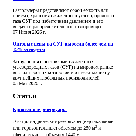
Газгольдеры представляют собой емкость для
приема, хранения сжиженного углеводородного
газа СУГ под избыточным давлением и его
выдачи в распределительные газопроводы.
07 Июня 2026 г.
Оптовые цены на СУГ выросли более чем на
15% за неделю
Затруднения с поставками сжиженных
углеводородных газов (СУГ) на мировом рынке
вызвали рост их котировок и отпускных цен у
крупнейших глобальных производителей.
03 Мая 2026 г.
Статьи
Криогенные резервуары
Это цилиндрические резервуары (вертикальные
3
или горизонтальные) объемом до 250 м
и
3
сферические ― объемом 1440 м
.