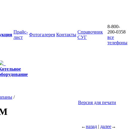
8-800-
Прайс-
Справочник
200-0358
укция
Фотогалерея
Контакты
лист
СУГ
все
телефоны
Котельное
оборудование
лапаны
/
Версия для печати
CM
←
назад
|
далее
→