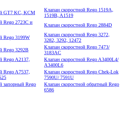
Клапан скоростной Rego 1519A,
ой GT7 KC, KCM
1519B, A1519
й Rego 2723C и
Клапан скоростной Rego 2884D
Клапан скоростной Rego 3272,
ой Rego 3199W
3282, 3292, 12472
Клапан скоростной Rego 7473/
й Rego 3292B
3183AC
й Rego A2137,
Клапан скоростной Rego A3400L4/
A3400L6
й Rego A7537,
Клапан скоростной Rego Chek-Lok
525
7590U/ 7591U
й запорный Rego
Клапан скоростной обратный Rego
6586