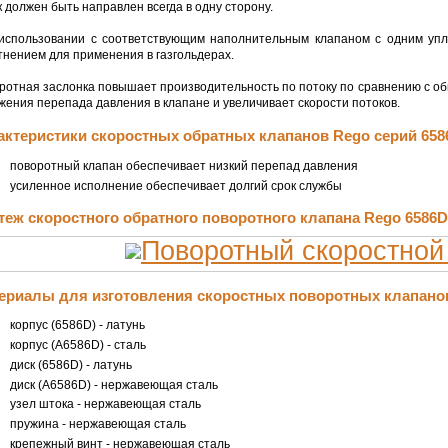
к должен быть направлен всегда в одну сторону.
использовании с соответствующим наполнительным клапаном с одним упл
тнением для применения в газгольдерах.
ротная заслонка повышает производительность по потоку по сравнению с о
жения перепада давления в клапане и увеличивает скорости потоков.
актеристики скоростных обратных клапанов Rego серий 658
поворотный клапан обеспечивает низкий перепад давления
усиленное исполнение обеспечивает долгий срок службы
теж скоростного обратного поворотного клапана Rego 6586D
ериалы для изготовления скоростных поворотных клапанов
корпус (6586D) - латунь
корпус (А6586D) - сталь
диск (6586D) - латунь
диск (А6586D) - нержавеющая сталь
узел штока - нержавеющая сталь
пружина - нержавеющая сталь
крепежный винт - нержавеющая сталь