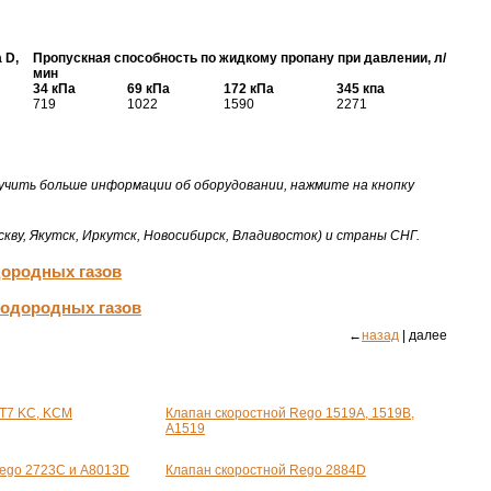
 D,
Пропускная способность по жидкому пропану при давлении, л/
мин
34 кПа
69 кПа
172 кПа
345 кпа
719
1022
1590
2271
учить больше информации об оборудовании, нажмите на кнопку
кву, Якутск, Иркутск, Новосибирск, Владивосток) и страны СНГ.
дородных газов
водородных газов
←
назад
| далее
GT7 KC, KCM
Клапан скоростной Rego 1519A, 1519B,
A1519
Rego 2723C и А8013D
Клапан скоростной Rego 2884D