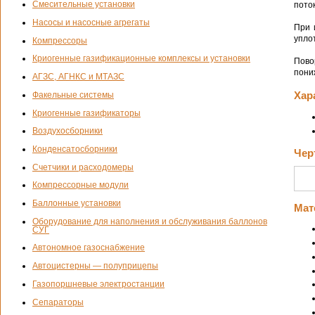
Смесительные установки
пото
Насосы и насосные агрегаты
При 
упло
Компрессоры
Криогенные газификационные комплексы и установки
Пово
пони
АГЗС, АГНКС и МТАЗС
Хар
Факельные системы
Криогенные газификаторы
Воздухосборники
Конденсатосборники
Чер
Счетчики и расходомеры
Компрессорные модули
Баллонные установки
Мат
Оборудование для наполнения и обслуживания баллонов
СУГ
Автономное газоснабжение
Автоцистерны — полуприцепы
Газопоршневые электростанции
Сепараторы