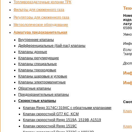
Топливораздаточные колонки ТРК
Тех
Фильтры для сжиженного газа
Ном
Регуляторы для сжиженного газа
изде
лату
Метрологическое оборудование
6586
Арматура предохранительная
Умно
Внутренние клапаны
Инфо
Дифференциальные (бай-пас) клапаны
Если
Клапаны донные
"зап
Клапаны регулирующие
Дост
Клапаны специальные
Клапаны трехходовые
Инф
Клапаны шаровые и угловые
Инф
Клапаны электромагнитные
Обратные клапаны
Предохранительные клапаны
Скоростные клапаны
Смот
Клапан Rego 3174С/ 3194С с обратными клапанами
Клап
Клапан скоростной GT7 KC, KCM
Клапан скоростной Rego 1519A, 1519B, A1519
Клапан скоростной Rego 1519C
Клап