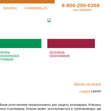
8-800-200-0358
Контакты
Справочник СУГ
все телефоны
рвуары
Котельное
хнологическое
оборудование
удование
Версия для печати
←
назад
| далее
йным уплотнением предназначены для защиты резервуара. Клапаны
но в резервуар. Клапан может использоваться в трубопроводах, где