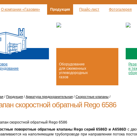
О компании «Газовик»
Продукция
Прайс-лист
Фотогалерея
овое
Оборудование
Резе
рудование
для сжиженных
и те
углеводородных
обор
газов
ая
/
Продукция
/
Арматура предохранительная
/
Скоростные клапаны
/
апан скоростной обратный Rego 6586
остные поворотные обратные клапаны Rego серий 6586D и А6586D
с дво
навливаются на наполняющем трубопроводе при направлении потока постоян