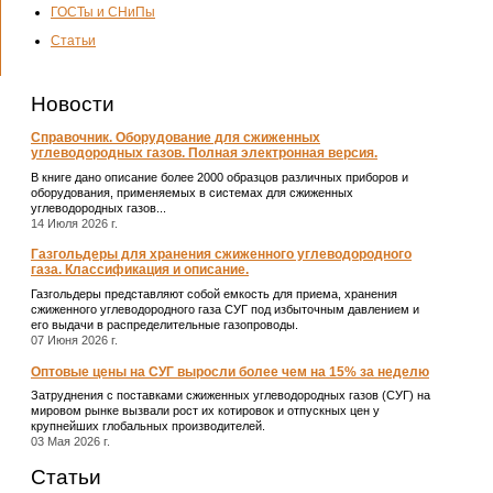
ГОСТы и СНиПы
Статьи
Новости
Справочник. Оборудование для сжиженных
углеводородных газов. Полная электронная версия.
В книге дано описание более 2000 образцов различных приборов и
оборудования, применяемых в системах для сжиженных
углеводородных газов...
14 Июля 2026 г.
Газгольдеры для хранения сжиженного углеводородного
газа. Классификация и описание.
Газгольдеры представляют собой емкость для приема, хранения
сжиженного углеводородного газа СУГ под избыточным давлением и
его выдачи в распределительные газопроводы.
07 Июня 2026 г.
Оптовые цены на СУГ выросли более чем на 15% за неделю
Затруднения с поставками сжиженных углеводородных газов (СУГ) на
мировом рынке вызвали рост их котировок и отпускных цен у
крупнейших глобальных производителей.
03 Мая 2026 г.
Статьи