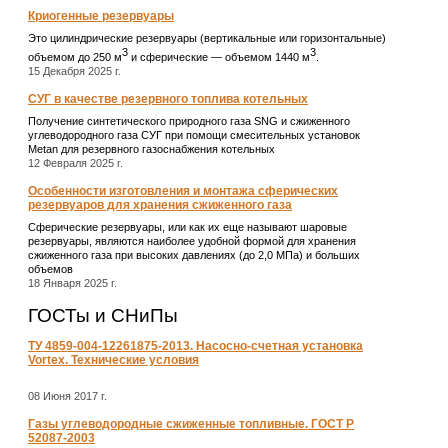
Криогенные резервуары
Это цилиндрические резервуары (вертикальные или горизонтальные)
3
3
объемом до 250 м
и сферические ― объемом 1440 м
.
15 Декабря 2025 г.
СУГ в качестве резервного топлива котельных
Получение синтетического природного газа SNG и сжиженного
углеводородного газа СУГ при помощи смесительных установок
Metan для резервного газоснабжения котельных
12 Февраля 2025 г.
Особенности изготовления и монтажа сферических
резервуаров для хранения сжиженного газа
Сферические резервуары, или как их еще называют шаровые
резервуары, являются наиболее удобной формой для хранения
сжиженного газа при высоких давлениях (до 2,0 МПа) и больших
объемов
18 Января 2025 г.
ГОСТы и СНиПы
ТУ 4859-004-12261875-2013. Насосно-счетная установка
Vortex. Технические условия
08 Июня 2017 г.
Газы углеводородные сжиженные топливные. ГОСТ Р
52087-2003