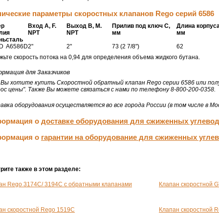
нические параметры скоростных клапанов Rego серий 6586
ер
Вход А, F.
Выход В, M.
Прилив под ключ С,
Длина корпуса
лия
NPT
NPT
мм
мм
нь
сталь
D
A6586D
2"
2"
73 (2 7/8")
62
жьте скорость потока на 0,94 для определения объема жидкого бутана.
рмация для Заказчиков
 Вы хотите купить Скоростной обратный клапан Rego серии 6586 или пол
рос цены". Также Вы можете связаться с нами по телефону 8-800-200-0358.
авка оборудования осуществляется во все города России (в том числе в Мос
ормация о
доставке оборудования для сжиженных углево
ормация о
гарантии на оборудование для сжиженных угле
рите также в этом разделе:
ан Rego 3174С/ 3194С с обратными клапанами
Клапан скоростной 
ан скоростной Rego 1519C
Клапан скоростной 