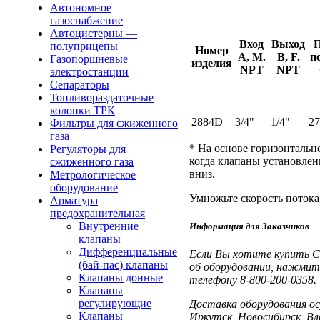
Автономное
газоснабжение
Автоцистерны —
Вход
Выход
полуприцепы
Номер
А, М.
В, F.
п
Газопоршневые
изделия
NPT
NPT
электростанции
Сепараторы
Топливораздаточные
колонки ТРК
2884D
3/4"
1/4"
27
Фильтры для сжиженного
газа
* На основе горизонтальн
Регуляторы для
когда клапаны установлен
сжиженного газа
вниз.
Метрологическое
оборудование
Умножьте скорость потока 
Арматура
предохранительная
Внутренние
Информация для Заказчиков
клапаны
Дифференциальные
Если Вы хотите купить С
(бай-пас) клапаны
об оборудовании, нажмите
Клапаны донные
телефону 8-800-200-0358.
Клапаны
регулирующие
Доставка оборудования осу
Клапаны
Иркутск, Новосибирск, В