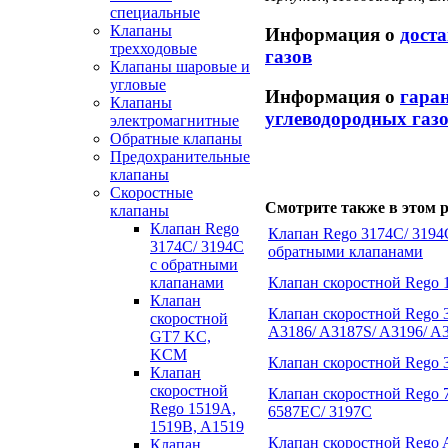
специальные
Клапаны
Информация о
дост
трехходовые
газов
Клапаны шаровые и
угловые
Информация о
гара
Клапаны
углеводородных газ
электромагнитные
Обратные клапаны
Предохранительные
клапаны
Скоростные
Смотрите также в этом р
клапаны
Клапан Rego
Клапан Rego 3174С/ 3194
3174С/ 3194С
обратными клапанами
с обратными
Клапан скоростной Rego 
клапанами
Клапан
Клапан скоростной Rego 3
скоростной
A3186/ A3187S/ A3196/ 
GT7 KC,
KCM
Клапан скоростной Rego 
Клапан
скоростной
Клапан скоростной Rego 
Rego 1519A,
6587EC/ 3197C
1519B, A1519
Клапан скоростной Rego 
Клапан