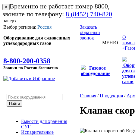
Временно не работает номер 8800,
×
звоните по телефону:
8 (8452) 740-820
наверх
Выбор региона:
Россия
Заказать
обратный
О
Оборудование для сжиженных
звонок
МЕНЮ
комп
углеводородных газов
«Газо
8-800-200-0358
Обор
Звонки по России бесплатно
Газовое
для 
оборудование
углев
газов
Главная
/
Продукция
/
Арм
Клапан скор
Емкости для хранения
СУГ
Испарительные