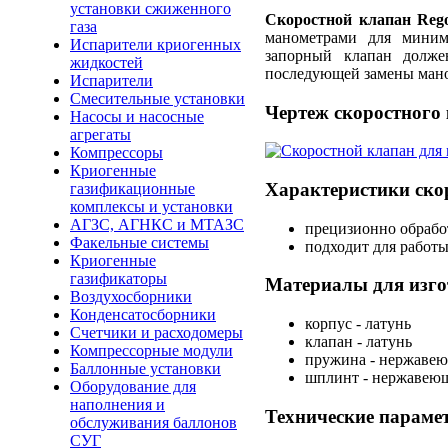
установки сжиженного
Скоростной клапан Reg
газа
манометрами для миним
Испарители криогенных
запорный клапан долже
жидкостей
последующей замены мано
Испарители
Смесительные установки
Чертеж скоростного
Насосы и насосные
агрегаты
Компрессоры
Криогенные
Характеристики ско
газификационные
комплексы и установки
АГЗС, АГНКС и МТАЗС
прецизионно обраб
Факельные системы
подходит для работ
Криогенные
газификаторы
Материалы для изго
Воздухосборники
Конденсатосборники
корпус - латунь
Счетчики и расходомеры
клапан - латунь
Компрессорные модули
пружина - нержавею
Баллонные установки
шплинт - нержавеющ
Оборудование для
наполнения и
Технические параме
обслуживания баллонов
СУГ