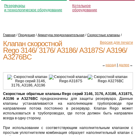
Резервуары
Котельное
и технологическое оборудование
оборудование
Главная
/
Продукция
/
Арматура предохранительная
/
Скоростные клапаны
/
Клапан скоростной
Версия для печати
Rego 3146/ 3176/ A3186/ A3187S/ A3196/
A3276BC
←
назад
|
далее
→
Скоростные обратные клапаны Rego серий 3146, 3176, А3186, А3187S,
А3196 и А3276ВС
предназначены для защиты резервуара. Данные
клапаны устанавливаются на наполняющем трубопроводе при
направлении потока постоянно в резервуар. Клапан Rego может
использоваться в трубопроводах, где поток должен быть направлен
всегда в одну сторону.
При использовании с соответствующим наполнительным клапаном с
простым уплотнителем комбинация образует наполнительный клапан с