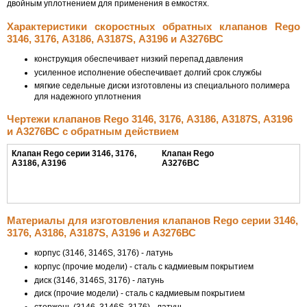
двойным уплотнением для применения в емкостях.
Характеристики скоростных обратных клапанов Rego
3146, 3176, А3186, А3187S, А3196 и А3276ВС
конструкция обеспечивает низкий перепад давления
усиленное исполнение обеспечивает долгий срок службы
мягкие седельные диски изготовлены из специального полимера
для надежного уплотнения
Чертежи клапанов Rego 3146, 3176, А3186, А3187S, А3196
и А3276ВС с обратным действием
Клапан Rego серии 3146, 3176,
Клапан Rego
А3186, А3196
A3276BC
Материалы для изготовления клапанов Rego серии 3146,
3176, А3186, А3187S, А3196 и А3276ВС
корпус (3146, 3146S, 3176) - латунь
корпус (прочие модели) - сталь с кадмиевым покрытием
диск (3146, 3146S, 3176) - латунь
диск (прочие модели) - сталь с кадмиевым покрытием