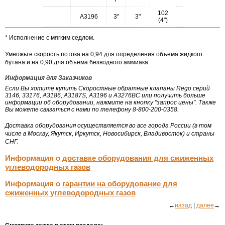
102
А3196
3"
3"
100
1124
(4")
* Исполнение с мягким седлом.
Умножьте скорость потока на 0,94 для определения объема жидкого
бутана и на 0,90 для объема безводного аммиака.
Информация для Заказчиков
Если Вы хотите купить Скоростные обратные клапаны Rego серий
3146, 33176, А3186, А3187S, А3196 и А3276ВС или получить больше
информации об оборудовании, нажмите на кнопку "запрос цены". Также
Вы можете связаться с нами по телефону 8-800-200-0358.
Доставка оборудования осуществляется во все города России (в том
числе в Москву, Якутск, Иркутск, Новосибирск, Владивосток) и страны
СНГ.
Информация о
доставке оборудования для сжиженных
углеводородных газов
Информация о
гарантии на оборудование для
сжиженных углеводородных газов
←
назад
|
далее
→