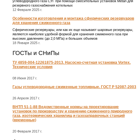
углеводородного газа СУГ при помощи смесительных установок Metan для
резервного газоснабжения котельных
12 Февраля 2025 г.
Особенности изготовления и монтажа сферических резервуаров
для хранения сжиженного газа
Сферические резервуары, или как их еще называют шаровые резервуары,
являются наиболее удобной формой для хранения сжиженного газа при
высоких давлениях (до 2,0 МПа) и больших объемов
18 Января 2025 г.
ГОСТы и СНиПы
ТУ 4859-004-12261875-2013. Насосно-счетная установка Vortex.
Технические условия
08 Июня 2017 г.
Газы углеводородные сжиженные топливные. ГОСТ Р 52087-2003
26 Апреля 2017 г.
ВНТП 51-1-88 Ведомственные нормы на проектирование
установок по производству и хранению сжиженного природного
газа, изотермических хранилищ и газозаправочных станций
(временные)
20 Февраля 2017 г.