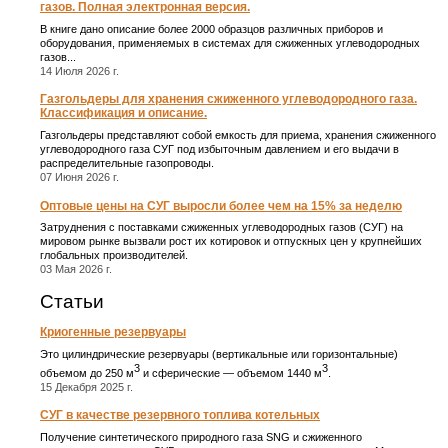
газов. Полная электронная версия.
В книге дано описание более 2000 образцов различных приборов и
оборудования, применяемых в системах для сжиженных углеводородных
газов...
14 Июля 2026 г.
Газгольдеры для хранения сжиженного углеводородного газа.
Классификация и описание.
Газгольдеры представляют собой емкость для приема, хранения сжиженного
углеводородного газа СУГ под избыточным давлением и его выдачи в
распределительные газопроводы.
07 Июня 2026 г.
Оптовые цены на СУГ выросли более чем на 15% за неделю
Затруднения с поставками сжиженных углеводородных газов (СУГ) на
мировом рынке вызвали рост их котировок и отпускных цен у крупнейших
глобальных производителей.
03 Мая 2026 г.
Статьи
Криогенные резервуары
Это цилиндрические резервуары (вертикальные или горизонтальные)
3
3
объемом до 250 м
и сферические ― объемом 1440 м
.
15 Декабря 2025 г.
СУГ в качестве резервного топлива котельных
Получение синтетического природного газа SNG и сжиженного