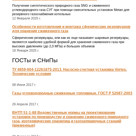
Получение синтетического природного газа SNG и сжиженного
углеводородного газа СУГ при помощи смесительных установок Metan для
резервного газоснабжения котельных
12 Февраля 2025 г.
Особенности изготовления и монтажа сферических резервуаров
для хранения сжиженного газа
Сферические резервуары, или как их еще называют шаровые резервуары,
являются наиболее удобной формой для хранения сжиженного газа при
высоких давлениях (до 2,0 МПа) и больших объемов
18 Января 2025 г.
ГОСТы и СНиПы
ТУ 4859-004-12261875-2013. Насосно-счетная установка Vortex.
Технические условия
08 Июня 2017 г.
Газы углеводородные сжиженные топливные. ГОСТ Р 52087-2003
26 Апреля 2017 г.
ВНТП 51-1-88 Ведомственные нормы на проектирование
установок по производству и хранению сжиженного природного
газа, изотермических хранилищ и газозаправочных станций
(временные)