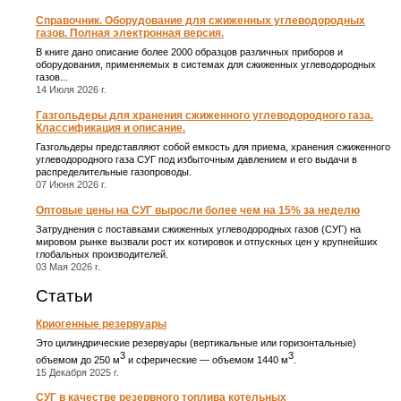
Справочник. Оборудование для сжиженных углеводородных
газов. Полная электронная версия.
В книге дано описание более 2000 образцов различных приборов и
оборудования, применяемых в системах для сжиженных углеводородных
газов...
14 Июля 2026 г.
Газгольдеры для хранения сжиженного углеводородного газа.
Классификация и описание.
Газгольдеры представляют собой емкость для приема, хранения сжиженного
углеводородного газа СУГ под избыточным давлением и его выдачи в
распределительные газопроводы.
07 Июня 2026 г.
Оптовые цены на СУГ выросли более чем на 15% за неделю
Затруднения с поставками сжиженных углеводородных газов (СУГ) на
мировом рынке вызвали рост их котировок и отпускных цен у крупнейших
глобальных производителей.
03 Мая 2026 г.
Статьи
Криогенные резервуары
Это цилиндрические резервуары (вертикальные или горизонтальные)
3
3
объемом до 250 м
и сферические ― объемом 1440 м
.
15 Декабря 2025 г.
СУГ в качестве резервного топлива котельных