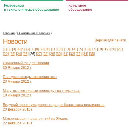
Резервуары
Котельное
и технологическое оборудование
оборудование
Главная
/
О компании «Газовик»
/
Новости
Версия для печати
[1]
[2]
[3]
[4]
[5]
[6]
[7]
[8]
[9]
[10]
[11]
[12]
[13]
[14]
[15]
[16]
[17]
[18]
[19]
[20]
[21]
[22]
[23]
[24]
[25]
[26]
[27]
[28]
[29]
[30]
[31]
[32]
[33]
[34]
[35]
Сжиженный газ для Японии
30 Января 2012 г.
Плавучие заводы сжижения газа
23 Января 2012 г.
Мазутные котельные переведут на уголь и газ.
10 Января 2012 г.
Ведущий проект уходящего года для Казахстана реализован.
23 Декабря 2011 г.
Модернизация предприятий на Ямале.
22 Декабря 2011 г.