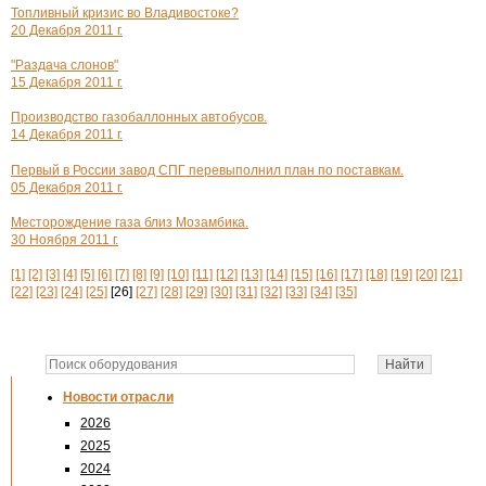
Топливный кризис во Владивостоке?
20 Декабря 2011 г.
"Раздача слонов"
15 Декабря 2011 г.
Производство газобаллонных автобусов.
14 Декабря 2011 г.
Первый в России завод СПГ перевыполнил план по поставкам.
05 Декабря 2011 г.
Месторождение газа близ Мозамбика.
30 Ноября 2011 г.
[1]
[2]
[3]
[4]
[5]
[6]
[7]
[8]
[9]
[10]
[11]
[12]
[13]
[14]
[15]
[16]
[17]
[18]
[19]
[20]
[21]
[22]
[23]
[24]
[25]
[26]
[27]
[28]
[29]
[30]
[31]
[32]
[33]
[34]
[35]
Новости отрасли
2026
2025
2024