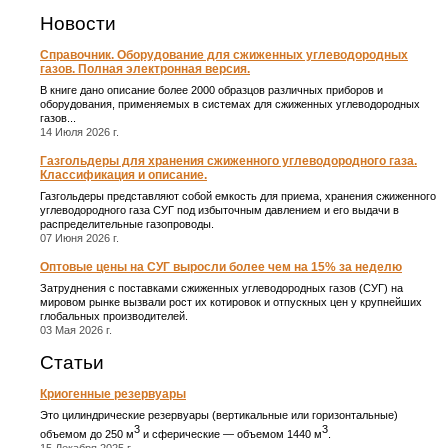
Новости
Справочник. Оборудование для сжиженных углеводородных
газов. Полная электронная версия.
В книге дано описание более 2000 образцов различных приборов и
оборудования, применяемых в системах для сжиженных углеводородных
газов...
14 Июля 2026 г.
Газгольдеры для хранения сжиженного углеводородного газа.
Классификация и описание.
Газгольдеры представляют собой емкость для приема, хранения сжиженного
углеводородного газа СУГ под избыточным давлением и его выдачи в
распределительные газопроводы.
07 Июня 2026 г.
Оптовые цены на СУГ выросли более чем на 15% за неделю
Затруднения с поставками сжиженных углеводородных газов (СУГ) на
мировом рынке вызвали рост их котировок и отпускных цен у крупнейших
глобальных производителей.
03 Мая 2026 г.
Статьи
Криогенные резервуары
Это цилиндрические резервуары (вертикальные или горизонтальные)
3
3
объемом до 250 м
и сферические ― объемом 1440 м
.
15 Декабря 2025 г.