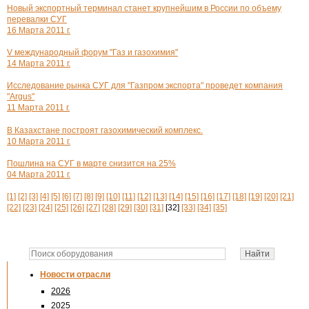
Новый экспортный терминал станет крупнейшим в России по объему
перевалки СУГ
16 Марта 2011 г.
V международный форум "Газ и газохимия"
14 Марта 2011 г.
Исследование рынка СУГ для "Газпром экспорта" проведет компания
"Argus"
11 Марта 2011 г.
В Казахстане построят газохимический комплекс.
10 Марта 2011 г.
Пошлина на СУГ в марте снизится на 25%
04 Марта 2011 г.
[1]
[2]
[3]
[4]
[5]
[6]
[7]
[8]
[9]
[10]
[11]
[12]
[13]
[14]
[15]
[16]
[17]
[18]
[19]
[20]
[21]
[22]
[23]
[24]
[25]
[26]
[27]
[28]
[29]
[30]
[31]
[32]
[33]
[34]
[35]
Новости отрасли
2026
2025