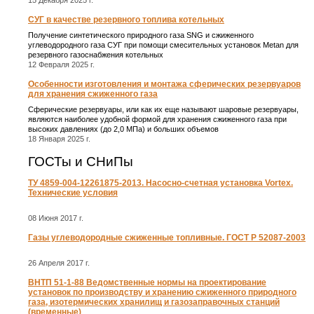
СУГ в качестве резервного топлива котельных
Получение синтетического природного газа SNG и сжиженного
углеводородного газа СУГ при помощи смесительных установок Metan для
резервного газоснабжения котельных
12 Февраля 2025 г.
Особенности изготовления и монтажа сферических резервуаров
для хранения сжиженного газа
Сферические резервуары, или как их еще называют шаровые резервуары,
являются наиболее удобной формой для хранения сжиженного газа при
высоких давлениях (до 2,0 МПа) и больших объемов
18 Января 2025 г.
ГОСТы и СНиПы
ТУ 4859-004-12261875-2013. Насосно-счетная установка Vortex.
Технические условия
08 Июня 2017 г.
Газы углеводородные сжиженные топливные. ГОСТ Р 52087-2003
26 Апреля 2017 г.
ВНТП 51-1-88 Ведомственные нормы на проектирование
установок по производству и хранению сжиженного природного
газа, изотермических хранилищ и газозаправочных станций
(временные)