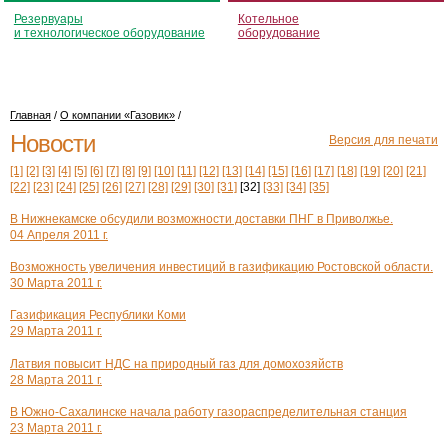
Резервуары
Котельное
и технологическое оборудование
оборудование
Главная
/
О компании «Газовик»
/
Новости
Версия для печати
[1]
[2]
[3]
[4]
[5]
[6]
[7]
[8]
[9]
[10]
[11]
[12]
[13]
[14]
[15]
[16]
[17]
[18]
[19]
[20]
[21]
[22]
[23]
[24]
[25]
[26]
[27]
[28]
[29]
[30]
[31]
[32]
[33]
[34]
[35]
В Нижнекамске обсудили возможности доставки ПНГ в Приволжье.
04 Апреля 2011 г.
Возможность увеличения инвестиций в газификацию Ростовской области.
30 Марта 2011 г.
Газификация Республики Коми
29 Марта 2011 г.
Латвия повысит НДС на природный газ для домохозяйств
28 Марта 2011 г.
В Южно-Сахалинске начала работу газораспределительная станция
23 Марта 2011 г.