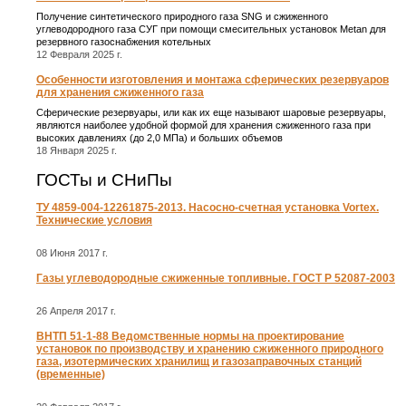
Получение синтетического природного газа SNG и сжиженного
углеводородного газа СУГ при помощи смесительных установок Metan для
резервного газоснабжения котельных
12 Февраля 2025 г.
Особенности изготовления и монтажа сферических резервуаров
для хранения сжиженного газа
Сферические резервуары, или как их еще называют шаровые резервуары,
являются наиболее удобной формой для хранения сжиженного газа при
высоких давлениях (до 2,0 МПа) и больших объемов
18 Января 2025 г.
ГОСТы и СНиПы
ТУ 4859-004-12261875-2013. Насосно-счетная установка Vortex.
Технические условия
08 Июня 2017 г.
Газы углеводородные сжиженные топливные. ГОСТ Р 52087-2003
26 Апреля 2017 г.
ВНТП 51-1-88 Ведомственные нормы на проектирование
установок по производству и хранению сжиженного природного
газа, изотермических хранилищ и газозаправочных станций
(временные)