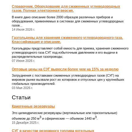
Справочник. Оборудование для сжиженных углеводородных
газов. Полная электронная версия.
В книге дано описание более 2000 образцов различных приборов и
оборудования, применяемых в системах для сжиженных углеводородных
газов...
14 Июля 2026 г.
Газгольдеры для хранения сжиженного углеводородного газа.
Классификация и описание.
Газгольдеры представляют собой емкость для приема, хранения сжиженного
углеводородного газа СУГ под избыточным давлением и его выдачи в
распределительные газопроводы.
07 Июня 2026 г.
Оптовые цены на СУГ выросли более чем на 15% за неделю
Затруднения с поставками сжиженных углеводородных газов (СУГ) на
мировом рынке вызвали рост их котировок и отпускных цен у крупнейших
глобальных производителей.
03 Мая 2026 г.
Статьи
Криогенные резервуары
Это цилиндрические резервуары (вертикальные или горизонтальные)
3
3
объемом до 250 м
и сферические ― объемом 1440 м
.
15 Декабря 2025 г.
СУГ в качестве резервного топлива котельных