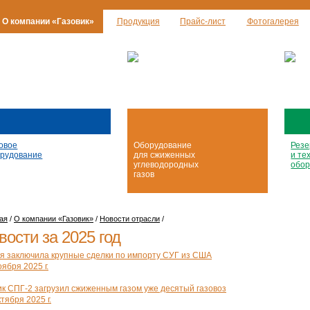
О компании «Газовик»
Продукция
Прайс-лист
Фотогалерея
овое
Оборудование
Резе
рудование
для сжиженных
и те
углеводородных
обор
газов
ая
/
О компании «Газовик»
/
Новости отрасли
/
вости за 2025 год
я заключила крупные сделки по импорту СУГ из США
ября 2025 г.
ик СПГ-2 загрузил сжиженным газом уже десятый газовоз
тября 2025 г.