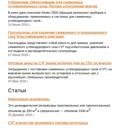
Справочник. Оборудование для сжиженных
углеводородных газов. Полная электронная версия.
В книге дано описание более 2000 образцов различных приборов и
оборудования, применяемых в системах для сжиженных
углеводородных газов...
14 Июля 2026 г.
Газгольдеры для хранения сжиженного углеводородного
газа. Классификация и описание.
Газгольдеры представляют собой емкость для приема, хранения
сжиженного углеводородного газа СУГ под избыточным давлением и
его выдачи в распределительные газопроводы.
07 Июня 2026 г.
Оптовые цены на СУГ выросли более чем на 15% за неделю
Затруднения с поставками сжиженных углеводородных газов (СУГ) на
мировом рынке вызвали рост их котировок и отпускных цен у
крупнейших глобальных производителей.
03 Мая 2026 г.
Статьи
Криогенные резервуары
Это цилиндрические резервуары (вертикальные или горизонтальные)
3
3
объемом до 250 м
и сферические ― объемом 1440 м
.
15 Декабря 2025 г.
СУГ в качестве резервного топлива котельных