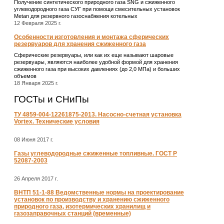
Получение синтетического природного газа SNG и сжиженного
углеводородного газа СУГ при помощи смесительных установок
Metan для резервного газоснабжения котельных
12 Февраля 2025 г.
Особенности изготовления и монтажа сферических
резервуаров для хранения сжиженного газа
Сферические резервуары, или как их еще называют шаровые
резервуары, являются наиболее удобной формой для хранения
сжиженного газа при высоких давлениях (до 2,0 МПа) и больших
объемов
18 Января 2025 г.
ГОСТы и СНиПы
ТУ 4859-004-12261875-2013. Насосно-счетная установка
Vortex. Технические условия
08 Июня 2017 г.
Газы углеводородные сжиженные топливные. ГОСТ Р
52087-2003
26 Апреля 2017 г.
ВНТП 51-1-88 Ведомственные нормы на проектирование
установок по производству и хранению сжиженного
природного газа, изотермических хранилищ и
газозаправочных станций (временные)