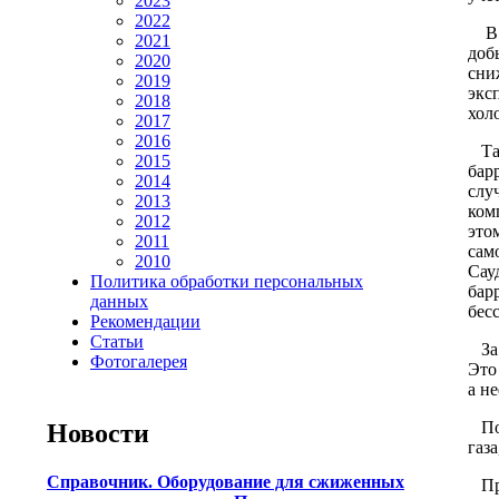
2023
2022
В 2
2021
доб
2020
сни
2019
экс
2018
хол
2017
2016
Так
2015
бар
2014
слу
2013
ком
2012
это
2011
сам
2010
Сау
Политика обработки персональных
бар
данных
бес
Рекомендации
Статьи
За 
Фотогалерея
Это
а н
Пол
Новости
газ
Справочник. Оборудование для сжиженных
Про