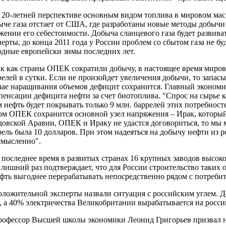
0-летней перспективе основным видом топлива в мировом мас
ыче газа отстает от США, где разработаны новые методы добычи 
жении его себестоимости. Добыча сланцевого газа будет развива
перты, до конца 2011 года у России проблем со сбытом газа не бу
одные европейски зимы последних лет.
 как страны ОПЕК сократили добычу, в настоящее время мирово
релей в сутки. Если не произойдет увеличения добычи, то запас
чае наращивания объемов дефицит сохранится. Главный экономис
пенсации дефицита нефти за счет биотоплива. "Спрос на сырье к 
м нефть будет покрывать только 9 млн. баррелей этих потребност
ом ОПЕК сохранится основной узел напряжения – Ирак, который 
довской Аравии, ОПЕК и Ираку не удастся договориться, то мы м
рель была 10 долларов. При этом надеяться на добычу нефти из р
смысленно".
последнее время в развитых странах 16 крупных заводов высоко
 лишний раз подтверждает, что для России строительство таких 
ефть выгоднее перерабатывать непосредственно рядом с потребит
ожительной эксперты назвали ситуация с российским углем. До
а, а 40% электричества Великобритании вырабатывается на росси
фессор Высшей школы экономики Леонид Григорьев призвал не с