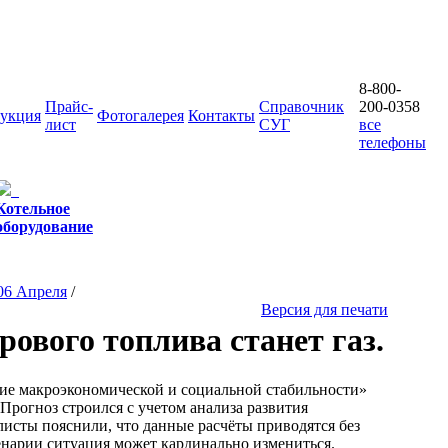
8-800-
Прайс-
Справочник
200-0358
укция
Фотогалерея
Контакты
лист
СУГ
все
телефоны
Котельное
оборудование
06 Апреля
/
Версия для печати
рового топлива станет газ.
ие макроэкономической и социальной стабильности»
Прогноз строился с учетом анализа развития
исты пояснили, что данные расчёты приводятся без
енарии ситуация может кардинально измениться.