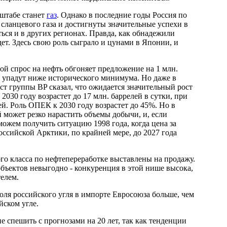
штабе станет
газ
. Однако в последние годы Россия по
сланцевого газа и достигнуты значительные успехи в
ться и в других регионах. Правда, как обнадежили
дет. Здесь свою роль сыграло и цунами в Японии, и
й спрос на нефть обгоняет предложение на 1 млн.
ы упадут ниже исторического минимума. Но даже в
т группы BP сказал, что ожидается значительный рост
2030 году возрастет до 17 млн. баррелей в сутки, при
ей. Роль ОПЕК к 2030 году возрастет до 45%. Но в
может резко нарастить объемы добычи, и, если
ожем получить ситуацию 1998 года, когда цена за
оссийской Арктики, по крайней мере, до 2027 года
го класса по нефтепереработке выставлены на продажу.
объектов невыгодно - конкуренция в этой нише высока,
елем.
ля российского угля в импорте Евросоюза больше, чем
йском угле.
пешить с прогнозами на 20 лет, так как тенденции