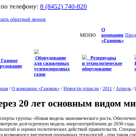
 по телефону:
8 (8452) 740-820
азать обратный звонок
О
МЕНЮ
компании
Прод
«Газовик»
Оборудование
Резервуары
Газовое
для сжиженных
и технологическое
рудование
углеводородных
оборудование
газов
вная
/
О компании «Газовик»
/
Новости отрасли
/
2011
/
Апрель
/
ерез 20 лет основным видом ми
перты группы «Новая модель экономического роста. Обеспечен
смотрели долгосрочную модель энергопотребления до 2030 года. 
нологий и оценки политических действий правительств. Специал
та возможного внедрения прорывных технологий - при таком сц