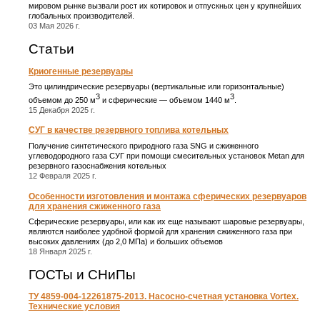
мировом рынке вызвали рост их котировок и отпускных цен у крупнейших
глобальных производителей.
03 Мая 2026 г.
Статьи
Криогенные резервуары
Это цилиндрические резервуары (вертикальные или горизонтальные)
3
3
объемом до 250 м
и сферические ― объемом 1440 м
.
15 Декабря 2025 г.
СУГ в качестве резервного топлива котельных
Получение синтетического природного газа SNG и сжиженного
углеводородного газа СУГ при помощи смесительных установок Metan для
резервного газоснабжения котельных
12 Февраля 2025 г.
Особенности изготовления и монтажа сферических резервуаров
для хранения сжиженного газа
Сферические резервуары, или как их еще называют шаровые резервуары,
являются наиболее удобной формой для хранения сжиженного газа при
высоких давлениях (до 2,0 МПа) и больших объемов
18 Января 2025 г.
ГОСТы и СНиПы
ТУ 4859-004-12261875-2013. Насосно-счетная установка Vortex.
Технические условия