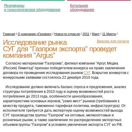
Резервуары
Котельное
и технологическое оборудование
оборудование
Главная
/
О компании «Газовик»
/
Новости отрасли
/
2011
/
Март
/
11 Марта
/
Исследование рынка
Версия для печати
СУГ для "Газпром экспорта" проведет
компания "Argus"
Согласно материалам "Газпрома", филиал компании "Аргус Медиа
(Россия) Лимитед" признан победителем конкурса на право заключения
договора по проведению исследования рынков
СУГ
. Вскрытие конвертов с
конкурсными заявками состоялось 22 декабря 2010 года.
Исследование должно включать баланс спроса и предложения, анализ
структуры потребления в 2010 году и оценку возможностей роста
потребления до 2013 года, особенности ценообразования,
характеристики основных игроков, "узких мест" рынков (требования к
качеству продукта, таможенно-тарифная политика, инфраструктура). От
исполнителя требуется дать экспертную оценку возможностей выхода
СУГ производства группы "Газпром" на оптовые, мелкооптовые и
розничные рынки, а также заключение по распределению экспортных
объемов группы "Газпром" в условиях увеличения экспорта СУГ из РФ.