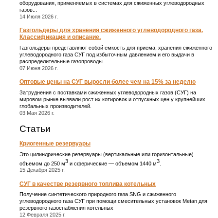
оборудования, применяемых в системах для сжиженных углеводородных
газов...
14 Июля 2026 г.
Газгольдеры для хранения сжиженного углеводородного газа.
Классификация и описание.
Газгольдеры представляют собой емкость для приема, хранения сжиженного
углеводородного газа СУГ под избыточным давлением и его выдачи в
распределительные газопроводы.
07 Июня 2026 г.
Оптовые цены на СУГ выросли более чем на 15% за неделю
Затруднения с поставками сжиженных углеводородных газов (СУГ) на
мировом рынке вызвали рост их котировок и отпускных цен у крупнейших
глобальных производителей.
03 Мая 2026 г.
Статьи
Криогенные резервуары
Это цилиндрические резервуары (вертикальные или горизонтальные)
3
3
объемом до 250 м
и сферические ― объемом 1440 м
.
15 Декабря 2025 г.
СУГ в качестве резервного топлива котельных
Получение синтетического природного газа SNG и сжиженного
углеводородного газа СУГ при помощи смесительных установок Metan для
резервного газоснабжения котельных
12 Февраля 2025 г.