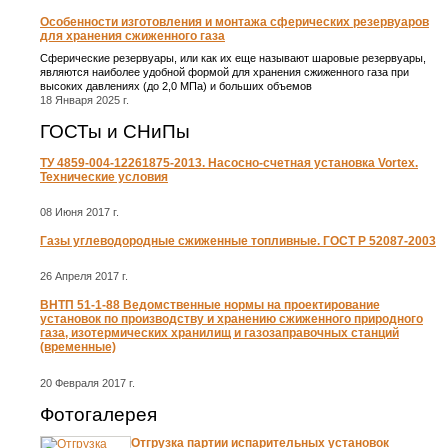
Особенности изготовления и монтажа сферических резервуаров
для хранения сжиженного газа
Сферические резервуары, или как их еще называют шаровые резервуары,
являются наиболее удобной формой для хранения сжиженного газа при
высоких давлениях (до 2,0 МПа) и больших объемов
18 Января 2025 г.
ГОСТы и СНиПы
ТУ 4859-004-12261875-2013. Насосно-счетная установка Vortex.
Технические условия
08 Июня 2017 г.
Газы углеводородные сжиженные топливные. ГОСТ Р 52087-2003
26 Апреля 2017 г.
ВНТП 51-1-88 Ведомственные нормы на проектирование
установок по производству и хранению сжиженного природного
газа, изотермических хранилищ и газозаправочных станций
(временные)
20 Февраля 2017 г.
Фотогалерея
Отгрузка партии испарительных установок