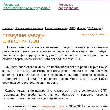
Резервуары
Котельное
и технологическое оборудование
оборудование
Главная
/
О компании «Газовик»
/
Новости отрасли
/
2012
/
Январь
/
23 Января
/
плавучие заводы
Версия для печати
сжижения газа
Новая технология так называемых плавучих заводов по сжижению-
разжижению газа заинтересовала Украину. Инновация не требует
большой инфраструктуры и двухлетнего периода ее освоения, как в
случае с терминалом сжиженного природного газа (СПГ).
Министр энергетики и угольной промышленности Украины Юрий Бойко
заявил, что страна рассматривает возможность использования плавучих
заводов сжижения газов для диверсификации его поставок в страну.
Пионером в этой области является Exxon Mobil, с которыми Бойко
обсуждал вопросы реализации проекта.
Однако, Украина не намерена отказываться и от строительства СПГ-
терминала. Но чтобы запустить его быстрее и дешевле, строить
терминал предполагается в упрощенном виде.
Тем временем, транзит
сжиженного газа
в 2012-2013 г. через морские