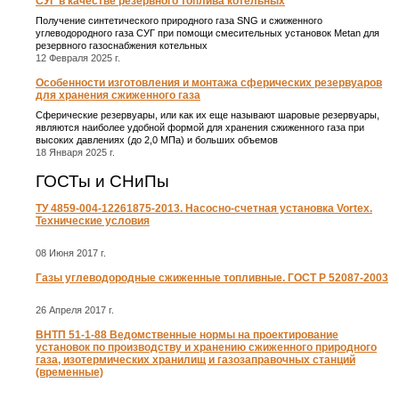
СУГ в качестве резервного топлива котельных
Получение синтетического природного газа SNG и сжиженного
углеводородного газа СУГ при помощи смесительных установок Metan для
резервного газоснабжения котельных
12 Февраля 2025 г.
Особенности изготовления и монтажа сферических резервуаров
для хранения сжиженного газа
Сферические резервуары, или как их еще называют шаровые резервуары,
являются наиболее удобной формой для хранения сжиженного газа при
высоких давлениях (до 2,0 МПа) и больших объемов
18 Января 2025 г.
ГОСТы и СНиПы
ТУ 4859-004-12261875-2013. Насосно-счетная установка Vortex.
Технические условия
08 Июня 2017 г.
Газы углеводородные сжиженные топливные. ГОСТ Р 52087-2003
26 Апреля 2017 г.
ВНТП 51-1-88 Ведомственные нормы на проектирование
установок по производству и хранению сжиженного природного
газа, изотермических хранилищ и газозаправочных станций
(временные)