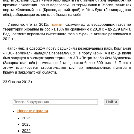
порты Украины будет неминуемо падать ( в отличие от ж/д перевозок) по
причине появления новых перевалочных терминалов в России, таких как
порты Железный рог (Краснодарский край) и Усть-Луга (Ленинградская
обл.), забирающие основные объемы на себя.
Известно, что за 2011г.
транзит
сжиженных углеводородных газов по
территории Украины вырос на 10% по сравнению с 2010 г. – до 2,79 млн т.
Ведь сегмент перевалки сжиженного газа в Украине активно развивался в
2011 г.
Например, в одесском порту расширили резервуарный парк. Компания
«ТЭС-Терминал» наладила перевалку СУГ в порту Керчи. А в конце июля
был запущен в эксплуатацию терминал ИП «Петро Карбо Хем Мукачево»
(Закарпатская обл.) номинальной мощностью более 300 тыс. т/г. Плюс к
этому, планируется строительство крупных перевалочных пунктов в
Крыму и Закарпатской области.
23 Января 2012 г.
Новости отрасли
2026
2025
2024