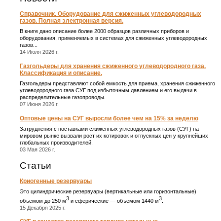
Справочник. Оборудование для сжиженных углеводородных
газов. Полная электронная версия.
В книге дано описание более 2000 образцов различных приборов и
оборудования, применяемых в системах для сжиженных углеводородных
газов...
14 Июля 2026 г.
Газгольдеры для хранения сжиженного углеводородного газа.
Классификация и описание.
Газгольдеры представляют собой емкость для приема, хранения сжиженного
углеводородного газа СУГ под избыточным давлением и его выдачи в
распределительные газопроводы.
07 Июня 2026 г.
Оптовые цены на СУГ выросли более чем на 15% за неделю
Затруднения с поставками сжиженных углеводородных газов (СУГ) на
мировом рынке вызвали рост их котировок и отпускных цен у крупнейших
глобальных производителей.
03 Мая 2026 г.
Статьи
Криогенные резервуары
Это цилиндрические резервуары (вертикальные или горизонтальные)
3
3
объемом до 250 м
и сферические ― объемом 1440 м
.
15 Декабря 2025 г.