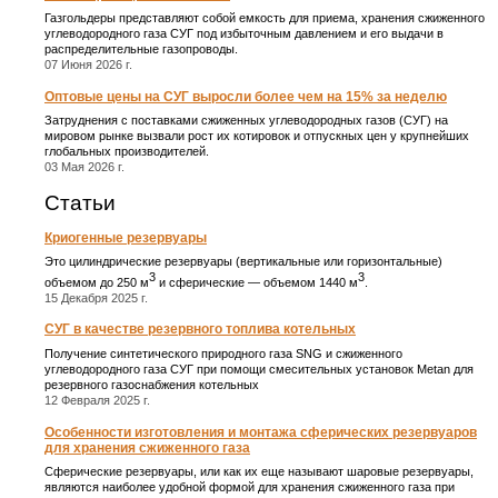
Газгольдеры представляют собой емкость для приема, хранения сжиженного
углеводородного газа СУГ под избыточным давлением и его выдачи в
распределительные газопроводы.
07 Июня 2026 г.
Оптовые цены на СУГ выросли более чем на 15% за неделю
Затруднения с поставками сжиженных углеводородных газов (СУГ) на
мировом рынке вызвали рост их котировок и отпускных цен у крупнейших
глобальных производителей.
03 Мая 2026 г.
Статьи
Криогенные резервуары
Это цилиндрические резервуары (вертикальные или горизонтальные)
3
3
объемом до 250 м
и сферические ― объемом 1440 м
.
15 Декабря 2025 г.
СУГ в качестве резервного топлива котельных
Получение синтетического природного газа SNG и сжиженного
углеводородного газа СУГ при помощи смесительных установок Metan для
резервного газоснабжения котельных
12 Февраля 2025 г.
Особенности изготовления и монтажа сферических резервуаров
для хранения сжиженного газа
Сферические резервуары, или как их еще называют шаровые резервуары,
являются наиболее удобной формой для хранения сжиженного газа при