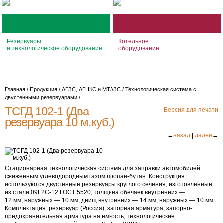
Резервуары
Котельное
и технологическое оборудование
оборудование
Главная
/
Продукция
/
АГЗС, АГНКС и МТАЗС
/
Технологическая система с
двустенными резервуарами
/
ТСГД 102-1 (Два
Версия для печати
резервуара 10 м.куб.)
←
назад
|
далее
→
Стационарная технологическая система для заправки автомобилей
сжиженным углеводородным газом пропан-бутан. Конструкция:
используются двустенные резервуары круглого сечения, изготовленные
из стали 09Г2С-12 ГОСТ 5520, толщина обечаек внутренних —
12 мм, наружных — 10 мм; днищ внутренних — 14 мм, наружных — 10 мм.
Комплектация: резервуар (Россия), запорная арматура, запорно-
предохранительная арматура на емкость, технологические