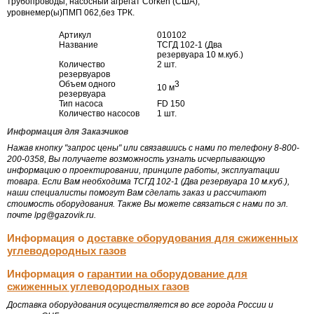
трубопроводы, насосный агрегат Corken (США),
уровнемер(ы)ПМП 062,без ТРК.
Артикул
010102
Название
ТСГД 102-1 (Два
резервуара 10 м.куб.)
Количество
2 шт.
резервуаров
Объем одного
3
10 м
резервуара
Тип насоса
FD 150
Количество насосов
1 шт.
Информация для Заказчиков
Нажав кнопку "запрос цены" или связавшись с нами по телефону 8-800-
200-0358, Вы получаете возможность узнать исчерпывающую
информацию о проектировании, принципе работы, эксплуатации
товара. Если Вам необходима ТСГД 102-1 (Два резервуара 10 м.куб.),
наши специалисты помогут Вам сделать заказ и рассчитают
стоимость оборудования. Также Вы можете связаться с нами по эл.
почте lpg@gazovik.ru.
Информация о
доставке оборудования для сжиженных
углеводородных газов
Информация о
гарантии на оборудование для
сжиженных углеводородных газов
Доставка оборудования осуществляется во все города России и