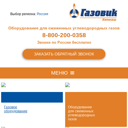
Выбор региона:
Россия
Оборудование для сжиженных
углеводородных газов
8-800-200-0358
Звонки по России бесплатно
ЗАКАЗАТЬ ОБРАТНЫЙ ЗВОНОК
МЕНЮ
Газовое
Оборудование
оборудование
для сжиженных
углеводородных
газов