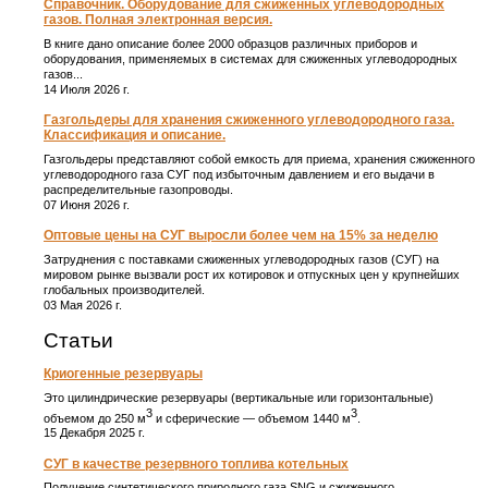
Справочник. Оборудование для сжиженных углеводородных
газов. Полная электронная версия.
В книге дано описание более 2000 образцов различных приборов и
оборудования, применяемых в системах для сжиженных углеводородных
газов...
14 Июля 2026 г.
Газгольдеры для хранения сжиженного углеводородного газа.
Классификация и описание.
Газгольдеры представляют собой емкость для приема, хранения сжиженного
углеводородного газа СУГ под избыточным давлением и его выдачи в
распределительные газопроводы.
07 Июня 2026 г.
Оптовые цены на СУГ выросли более чем на 15% за неделю
Затруднения с поставками сжиженных углеводородных газов (СУГ) на
мировом рынке вызвали рост их котировок и отпускных цен у крупнейших
глобальных производителей.
03 Мая 2026 г.
Статьи
Криогенные резервуары
Это цилиндрические резервуары (вертикальные или горизонтальные)
3
3
объемом до 250 м
и сферические ― объемом 1440 м
.
15 Декабря 2025 г.
СУГ в качестве резервного топлива котельных
Получение синтетического природного газа SNG и сжиженного