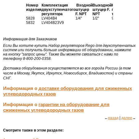
Номер
Комплектация
Входной
Выходной
Комплект
Прои
изделия
двухступенчатого
штуцер
штуцер F.
гибких
по пр
регулятора
F. NPT
NPT
трубок
(кВт)
5828
LV404B4
1/4"
1/2"
912JS12
11,5 
5832
LV404B23V9
4,4 (
Информация для Заказчиков
Если Вы хотите купить Набор регуляторов Rego для двухступенчатых
систем или получить больше информации об оборудовании, нажмите
на кнопку "запрос цены". Также Вы можете связаться с нами по
телефону 8-800-200-0358.
Доставка оборудования осуществляется во все города России (в том
числе в Москву, Якутск, Иркутск, Новосибирск, Владивосток) и страны
СНГ.
Информация о
доставке оборудования для сжиженных
углеводородных газов
Информация о
гарантии на оборудование для
сжиженных углеводородных газов
←
назад
|
далее
→
Смотрите также в этом разделе: