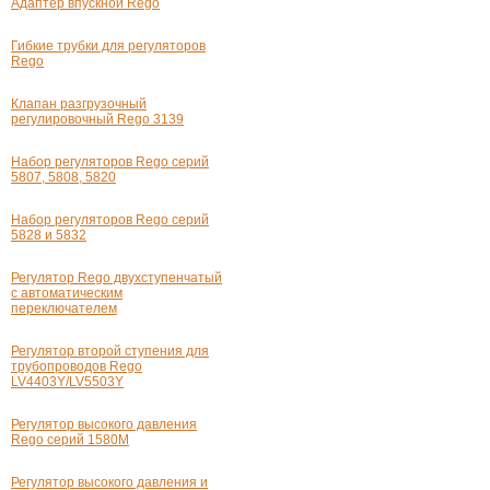
Адаптер впускной Rego
Гибкие трубки для регуляторов
Rego
Клапан разгрузочный
регулировочный Rego 3139
Набор регуляторов Rego серий
5807, 5808, 5820
Набор регуляторов Rego серий
5828 и 5832
Регулятор Rego двухступенчатый
с автоматическим
переключателем
Регулятор второй ступения для
трубопроводов Rego
LV4403Y/LV5503Y
Регулятор высокого давления
Rego серий 1580М
Регулятор высокого давления и