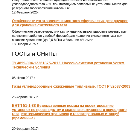
углеводородного газа СУГ при помощи смесительных установок Metan для
резервного газоснабжения котельных
12 Февраля 2025 г.
Особенности изготовления и монтажа сферических резервуаров
для хранения сжиженного газа
Сферические резервуары, или как их еще называют шаровые резервуары,
являются наиболее удобной формой для хранения сжиженного газа при
высоких давлениях (до 2,0 МПа) и больших объемов
18 Января 2025 г.
ГОСТы и СНиПы
ТУ 4859-004-12261875-2013. Насосно-счетная установка Vortex.
Технические условия
08 Июня 2017 г.
Газы углеводородные сжиженные топливные. ГОСТ Р 52087-2003
26 Апреля 2017 г.
ВНТП 51-1-88 Ведомственные нормы на проектирование
установок по производству и хранению сжиженного природного
газа, изотермических хранилищ и газозаправочных станций
(временные)
20 Февраля 2017 г.