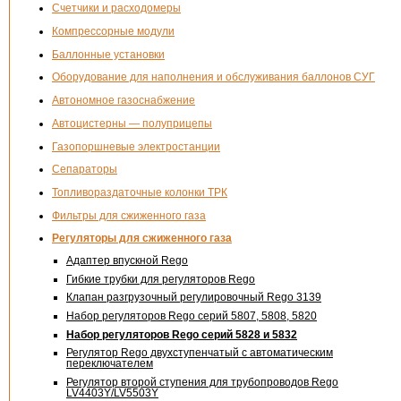
Счетчики и расходомеры
Компрессорные модули
Баллонные установки
Оборудование для наполнения и обслуживания баллонов СУГ
Автономное газоснабжение
Автоцистерны — полуприцепы
Газопоршневые электростанции
Сепараторы
Топливораздаточные колонки ТРК
Фильтры для сжиженного газа
Регуляторы для сжиженного газа
Адаптер впускной Rego
Гибкие трубки для регуляторов Rego
Клапан разгрузочный регулировочный Rego 3139
Набор регуляторов Rego серий 5807, 5808, 5820
Набор регуляторов Rego серий 5828 и 5832
Регулятор Rego двухступенчатый с автоматическим
переключателем
Регулятор второй ступения для трубопроводов Rego
LV4403Y/LV5503Y