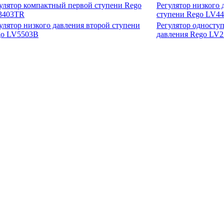
улятор компактный первой ступени Rego
Регулятор низкого 
3403TR
ступени Rego LV4
улятор низкого давления второй ступени
Регулятор односту
go LV5503B
давления Rego LV2