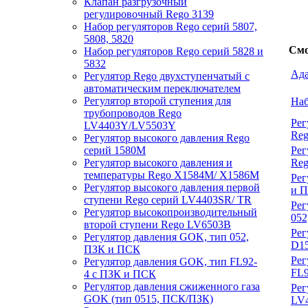
Клапан разгрузочный
регулировочный Rego 3139
Набор регуляторов Rego серий 5807,
5808, 5820
Смо
Набор регуляторов Rego серий 5828 и
5832
Ада
Регулятор Rego двухступенчатый с
автоматическим переключателем
Регулятор второй ступения для
Наб
трубопроводов Rego
Рег
LV4403Y/LV5503Y
Re
Регулятор высокого давления Rego
серий 1580М
Рег
Регулятор высокого давления и
Reg
температуры Rego X1584M/ X1586M
Рег
Регулятор высокого давления первой
и 
ступени Rego серий LV4403SR/ TR
Рег
Регулятор высокопроизводительный
052
второй ступени Rego LV6503B
Рег
Регулятор давления GOK, тип 052,
D1
ПЗК и ПСК
Рег
Регулятор давления GOK, тип FL92-
FL9
4 с ПЗК и ПСК
Регулятор давления сжиженного газа
Рег
GOK (тип 0515, ПСК/ПЗК)
LV