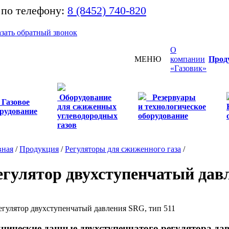
 по телефону:
8 (8452) 740-820
азать обратный звонок
О
МЕНЮ
компании
Прод
«Газовик»
Оборудование
Резервуары
Газовое
для сжиженных
и технологическое
рудование
углеводородных
оборудование
газов
вная
/
Продукция
/
Регуляторы для сжиженного газа
/
егулятор двухступенчатый дав
хнические данные двухступенчатого регулятора да