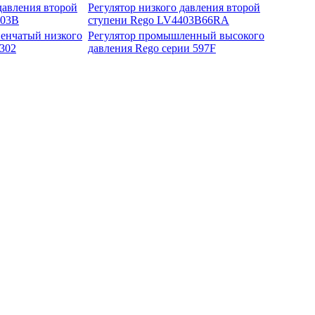
давления второй
Регулятор низкого давления второй
403B
ступени Rego LV4403B66RA
пенчатый низкого
Регулятор промышленный высокого
302
давления Rego серии 597F