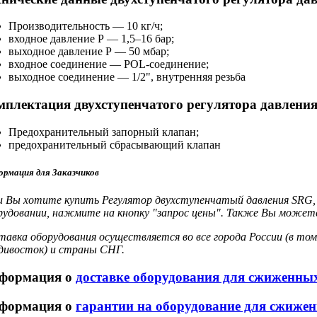
Производительность — 10 кг/ч;
входное давление Р —
1,5–16
бар;
выходное давление Р — 50 мбар;
входное соединение —
POL-соединение;
выходное соединение — 1/2", внутренняя резьба
мплектация двухступенчатого регулятора давления
Предохранительный запорный клапан;
предохранительный сбрасывающий клапан
рмация для Заказчиков
и Вы хотите купить Регулятор двухступенчатый давления SRG, 
рудовании, нажмите на кнопку "запрос цены". Также Вы можете 
тавка оборудования осуществляется во все города России (в том
дивосток) и страны СНГ.
формация о
доставке оборудования для сжиженных
формация о
гарантии на оборудование для сжиже