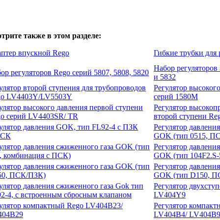
трите также в этом разделе:
птер впускной Rego
Гибкие трубки для 
Набор регуляторов
ор регуляторов Rego серий 5807, 5808, 5820
и 5832
улятор второй ступения для трубопроводов
Регулятор высоког
go LV4403Y/LV5503Y
серий 1580М
улятор высокого давления первой ступени
Регулятор высокоп
o серий LV4403SR/ TR
второй ступени Re
улятор давления GOK, тип FL92-4 с ПЗК
Регулятор давлени
ПСК
GOK (тип 0515, П
улятор давления сжиженного газа GOK (тип
Регулятор давлени
, комбинация с ПСК)
GOK (тип 104F2.
S-
улятор давления сжиженного газа GOK (тип
Регулятор давлени
50, ПСК/ПЗК)
GOK (тип D150, П
улятор давления сжиженного газа Gok тип
Регулятор двухсту
2-4, с встроенным сбросным клапаном
LV404Y9
улятор компактный Rego LV404B23/
Регулятор компакт
404B29
LV404B4/ LV404B