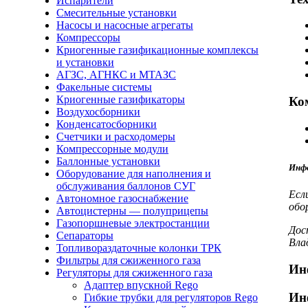
Испарители
Смесительные установки
Насосы и насосные агрегаты
Компрессоры
Криогенные газификационные комплексы
и установки
АГЗС, АГНКС и МТАЗС
Факельные системы
Криогенные газификаторы
Ко
Воздухосборники
Конденсатосборники
Счетчики и расходомеры
Компрессорные модули
Баллонные установки
Инфо
Оборудование для наполнения и
обслуживания баллонов СУГ
Есл
Автономное газоснабжение
обо
Автоцистерны — полуприцепы
Газопоршневые электростанции
Дос
Сепараторы
Вла
Топливораздаточные колонки ТРК
Фильтры для сжиженного газа
Ин
Регуляторы для сжиженного газа
Адаптер впускной Rego
Ин
Гибкие трубки для регуляторов Rego