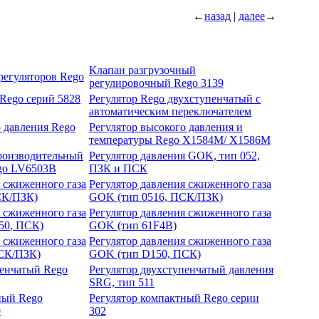
←
назад
|
далее
→
Клапан разгрузочный
регуляторов Rego
регулировочный Rego 3139
 Rego серий 5828
Регулятор Rego двухступенчатый с
автоматическим переключателем
о давления Rego
Регулятор высокого давления и
температуры Rego X1584M/ X1586M
роизводительный
Регулятор давления GOK, тип 052,
go LV6503B
ПЗК и ПСК
я сжиженного газа
Регулятор давления сжиженного газа
СК/ПЗК)
GOK (тип 0516, ПСК/ПЗК)
я сжиженного газа
Регулятор давления сжиженного газа
50
, ПСК)
GOK (тип 61F4B)
я сжиженного газа
Регулятор давления сжиженного газа
СК/ПЗК)
GOK (тип D150, ПСК)
пенчатый Rego
Регулятор двухступенчатый давления
SRG, тип 511
ный Rego
Регулятор компактный Rego серии
9
302