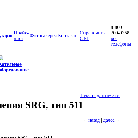
8-800-
Прайс-
Справочник
200-0358
укция
Фотогалерея
Контакты
лист
СУГ
все
телефоны
Котельное
оборудование
Версия для печати
ления SRG, тип 511
←
назад
|
далее
→
вления SRG, тип 511