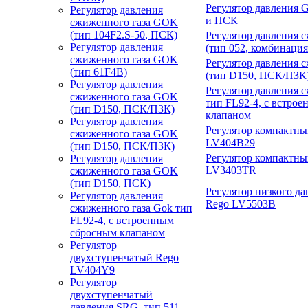
Регулятор давления 
Регулятор давления
и ПСК
сжиженного газа GOK
(тип 104F2.
S-50
, ПСК)
Регулятор давления 
Регулятор давления
(тип 052, комбинаци
сжиженного газа GOK
Регулятор давления 
(тип 61F4B)
(тип D150, ПСК/ПЗК
Регулятор давления
Регулятор давления 
сжиженного газа GOK
тип FL92-4, с встро
(тип D150, ПСК/ПЗК)
клапаном
Регулятор давления
Регулятор компактн
сжиженного газа GOK
LV404B29
(тип D150, ПСК/ПЗК)
Регулятор компактны
Регулятор давления
LV3403TR
сжиженного газа GOK
(тип D150, ПСК)
Регулятор низкого да
Регулятор давления
Rego LV5503B
сжиженного газа Gok тип
FL92-4, с встроенным
сбросным клапаном
Регулятор
двухступенчатый Rego
LV404Y9
Регулятор
двухступенчатый
давления SRG, тип 511