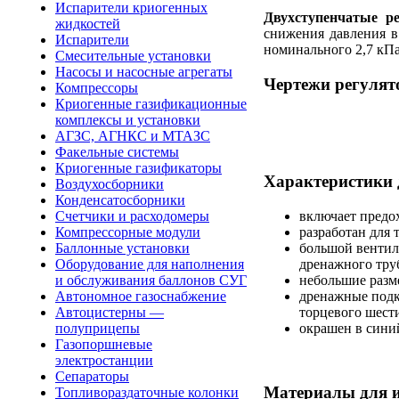
Испарители криогенных
Двухступенчатые р
жидкостей
снижения давления в 
Испарители
номинального 2,7 кПа
Смесительные установки
Насосы и насосные агрегаты
Чертежи регулят
Компрессоры
Криогенные газификационные
комплексы и установки
АГЗС, АГНКС и МТАЗС
Факельные системы
Криогенные газификаторы
Характеристики 
Воздухосборники
Конденсатосборники
включает предо
Счетчики и расходомеры
разработан для
Компрессорные модули
большой вентил
Баллонные установки
дренажного тру
Оборудование для наполнения
небольшие разм
и обслуживания баллонов СУГ
дренажные подк
Автономное газоснабжение
торцевого шест
Автоцистерны —
окрашен в сини
полуприцепы
Газопоршневые
электростанции
Сепараторы
Материалы для и
Топливораздаточные колонки