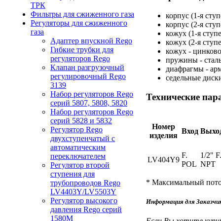
ТРК
Фильтры для сжиженного газа
корпус (1-я ступ
Регуляторы для сжиженного
корпус (2-я ступ
газа
кожух (1-я ступе
Адаптер впускной Rego
кожух (2-я ступ
Гибкие трубки для
кожух - цинково
регуляторов Rego
пружины - сталь
Клапан разгрузочный
диафрагмы - ар
регулировочный Rego
седельные диски
3139
Набор регуляторов Rego
Технические пар
серий 5807, 5808, 5820
Набор регуляторов Rego
серий 5828 и 5832
Номер
Регулятор Rego
Вход
Выхо
изделия
двухступенчатый с
автоматическим
F.
1/2" F
переключателем
LV404Y9
POL
NPT
Регулятор второй
ступения для
* Максимальный поток
трубопроводов Rego
LV4403Y/LV5503Y
Регулятор высокого
Информация для Заказчи
давления Rego серий
1580М
Если Вы хотите купи