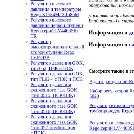
Регулятор высокого
оборудовании, нажмит
давления и температуры
Rego X1584M/ X1586M
Доставка оборудовани
Регулятор высокого
Владивосток) и стра
давления первой ступени
Rego серий LV4403SR/
Информация о
д
TR
Регулятор
Информация о
г
высокопроизводительный
второй ступени Rego
LV6503B
Регулятор давления GOK,
тип 052, ПЗК и ПСК
Смотрите также в эт
Регулятор давления GOK,
тип FL92-4 с ПЗК и ПСК
Адаптер впускной R
Регулятор давления
сжиженного газа GOK
Набор регуляторов Re
(тип 0515, ПСК/ПЗК)
5820
Регулятор давления
Регулятор второй сту
сжиженного газа GOK
трубопроводов Rego
(тип 0516, ПСК/ПЗК)
Регулятор давления
сжиженного газа GOK
Регулятор высокого 
(тип 052, комбинация
Rego серий LV4403S
с ПСК)