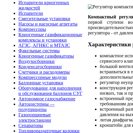
Испарители криогенных
жидкостей
Испарители
Компактный регуля
Смесительные установки
первой ступени в
Насосы и насосные агрегаты
производительностью
Компрессоры
регулятора - от давле
Криогенные газификационные
комплексы и установки
Характеристики 
АГЗС, АГНКС и МТАЗС
Факельные системы
компактное исп
Криогенные газификаторы
сервисного кла
Воздухосборники
большой вентил
Конденсатосборники
встраиваться в
Счетчики и расходомеры
дополнительных
Компрессорные модули
регулятор неуп
Баллонные установки
конструкция ре
Оборудование для наполнения
низких, так и п
и обслуживания баллонов СУГ
встроенный пре
Автономное газоснабжение
требованиям до
Автоцистерны —
встроенный разъ
полуприцепы
давления на вы
Газопоршневые
литая диафрагм
электростанции
кронштейн для 
Сепараторы
Топливораздаточные колонки