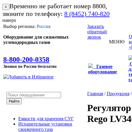
Временно не работает номер 8800,
×
звоните по телефону:
8 (8452) 740-820
наверх
Выбор региона:
Россия
Заказать
обратный
Оборудование для сжиженных
звонок
МЕНЮ
к
углеводородных газов
«
8-800-200-0358
Звонки по России бесплатно
Газовое
д
оборудование
у
г
Главная
/
Продукция
Регулятор
Rego LV3
Емкости для хранения СУГ
Испарительные установки
сжиженного газа