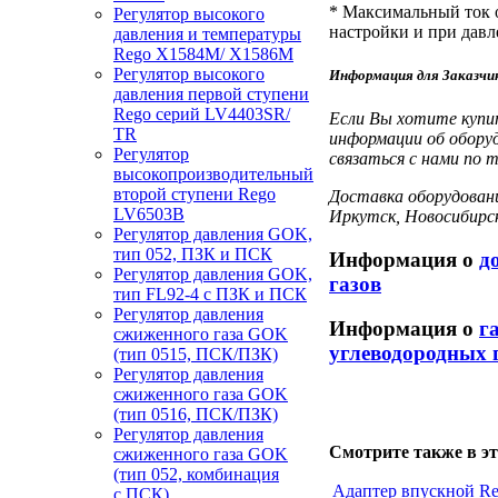
* Максимальный ток о
Регулятор высокого
настройки и при давл
давления и температуры
Rego X1584M/ X1586M
Регулятор высокого
Информация для Заказчи
давления первой ступени
Rego серий LV4403SR/
Если Вы хотите купи
TR
информации об обору
Регулятор
связаться с нами по 
высокопроизводительный
второй ступени Rego
Доставка оборудовани
LV6503B
Иркутск, Новосибирс
Регулятор давления GOK,
тип 052, ПЗК и ПСК
Информация о
д
Регулятор давления GOK,
газов
тип FL92-4 с ПЗК и ПСК
Регулятор давления
Информация о
г
сжиженного газа GOK
углеводородных 
(тип 0515, ПСК/ПЗК)
Регулятор давления
сжиженного газа GOK
(тип 0516, ПСК/ПЗК)
Регулятор давления
Смотрите также в эт
сжиженного газа GOK
(тип 052, комбинация
Адаптер впускной R
с ПСК)