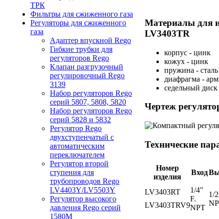
ТРК
Фильтры для сжиженного газа
Материалы для и
Регуляторы для сжиженного
газа
LV3403TR
Адаптер впускной Rego
Гибкие трубки для
корпус - цинк
регуляторов Rego
кожух - цинк
Клапан разгрузочный
пружина - сталь
регулировочный Rego
диафрагма - ар
3139
седельный диск 
Набор регуляторов Rego
серий 5807, 5808, 5820
Чертеж регулято
Набор регуляторов Rego
серий 5828 и 5832
Регулятор Rego
двухступенчатый с
Технические пар
автоматическим
переключателем
Регулятор второй
Номер
Вход
Вы
ступения для
изделия
трубопроводов Rego
1/4"
LV4403Y/LV5503Y
LV3403RT
1/2
F.
Регулятор высокого
NP
LV3403TRV9
NPT
давления Rego серий
1580М