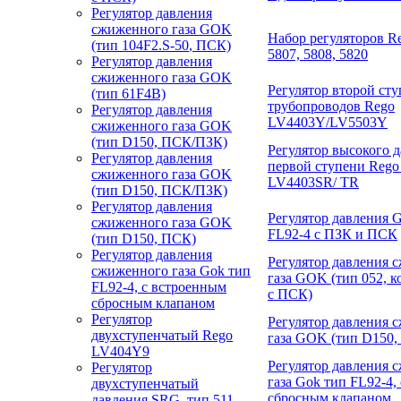
Регулятор давления
сжиженного газа GOK
Набор регуляторов R
(тип 104F2.
S-50
, ПСК)
5807, 5808, 5820
Регулятор давления
сжиженного газа GOK
Регулятор второй сту
(тип 61F4B)
трубопроводов Rego
Регулятор давления
LV4403Y/LV5503Y
сжиженного газа GOK
(тип D150, ПСК/ПЗК)
Регулятор высокого 
Регулятор давления
первой ступени Rego
сжиженного газа GOK
LV4403SR/ TR
(тип D150, ПСК/ПЗК)
Регулятор давления
Регулятор давления 
сжиженного газа GOK
FL92-4 с ПЗК и ПСК
(тип D150, ПСК)
Регулятор давления
Регулятор давления 
сжиженного газа Gok тип
газа GOK (тип 052, 
FL92-4, с встроенным
с ПСК)
сбросным клапаном
Регулятор
Регулятор давления 
двухступенчатый Rego
газа GOK (тип D150
LV404Y9
Регулятор давления 
Регулятор
газа Gok тип FL92-4,
двухступенчатый
сбросным клапаном
давления SRG, тип 511