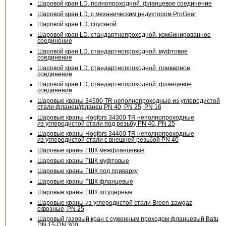
Шаровой кран LD, полнопроходной, фланцевое соединение
Шаровой кран LD, с механическим редуктором ProGear
Шаровой кран LD, спускной
Шаровой кран LD, стандартнопроходной, комбинированное
соединение
Шаровой кран LD, стандартнопроходной, муфтовое
соединение
Шаровой кран LD, стандартнопроходной, приварное
соединение
Шаровой кран LD, стандартнопроходной, фланцевое
соединение
Шаровые краны 34500 TR неполнопроходные из углеродистой
стали фланец/фланец PN 40, PN 25, PN 16
Шаровые краны Hogfors 34300 TR неполнопроходные
из углеродистой стали под резьбу PN 40, PN 25
Шаровые краны Hogfors 34400 TR неполнопроходные
из углеродистой стали с внешней резьбой PN 40
Шаровые краны ГШК межфланцевые
Шаровые краны ГШК муфтовые
Шаровые краны ГШК под приварку
Шаровые краны ГШК фланцевые
Шаровые краны ГШК штуцерные
Шаровые краны из углеродистой стали Broen-zawgaz,
сквозные, PN 25
Шаровый газовый кран с суженным проходом фланцевый Batu
DN 15-DN
300