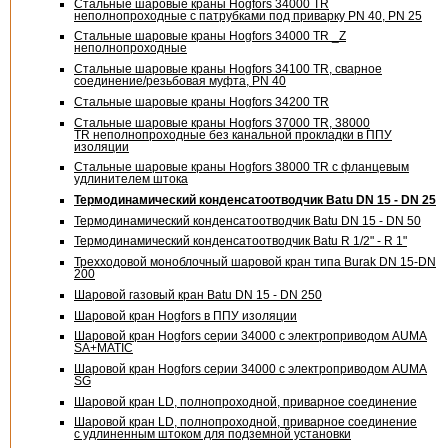
Стальные шаровые краны Hogfors 34000 TR
неполнопроходные с патрубками под приварку PN 40, PN 25
Стальные шаровые краны Hogfors 34000 TR _Z
неполнопроходные
Стальные шаровые краны Hogfors 34100 TR, сварное
соединение/резьбовая муфта, PN 40
Стальные шаровые краны Hogfors 34200 TR
Стальные шаровые краны Hogfors 37000 TR, 38000
TR неполнопроходные без канальной прокладки в ППУ
изоляции
Стальные шаровые краны Hogfors 38000 TR с фланцевым
удлинителем штока
Термодинамический конденсатоотводчик Batu
DN 15 - DN 25
Термодинамический конденсатоотводчик Batu
DN 15 - DN 50
Термодинамический конденсатоотводчик Batu
R 1/2" - R 1"
Трехходовой моноблочный шаровой кран типа Burak
DN 15-DN
200
Шаровой газовый кран Batu
DN 15 - DN 250
Шаровой кран Hogfors в ППУ изоляции
Шаровой кран Hogfors серии 34000 с электроприводом AUMA
SA+MATIC
Шаровой кран Hogfors серии 34000 с электроприводом AUMA
SG
Шаровой кран LD, полнопроходной, приварное соединение
Шаровой кран LD, полнопроходной, приварное соединение
с удлиненным штоком для подземной установки