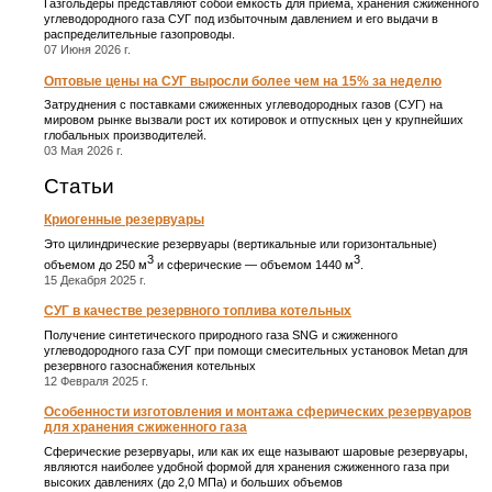
Газгольдеры представляют собой емкость для приема, хранения сжиженного
углеводородного газа СУГ под избыточным давлением и его выдачи в
распределительные газопроводы.
07 Июня 2026 г.
Оптовые цены на СУГ выросли более чем на 15% за неделю
Затруднения с поставками сжиженных углеводородных газов (СУГ) на
мировом рынке вызвали рост их котировок и отпускных цен у крупнейших
глобальных производителей.
03 Мая 2026 г.
Статьи
Криогенные резервуары
Это цилиндрические резервуары (вертикальные или горизонтальные)
3
3
объемом до 250 м
и сферические ― объемом 1440 м
.
15 Декабря 2025 г.
СУГ в качестве резервного топлива котельных
Получение синтетического природного газа SNG и сжиженного
углеводородного газа СУГ при помощи смесительных установок Metan для
резервного газоснабжения котельных
12 Февраля 2025 г.
Особенности изготовления и монтажа сферических резервуаров
для хранения сжиженного газа
Сферические резервуары, или как их еще называют шаровые резервуары,
являются наиболее удобной формой для хранения сжиженного газа при
высоких давлениях (до 2,0 МПа) и больших объемов