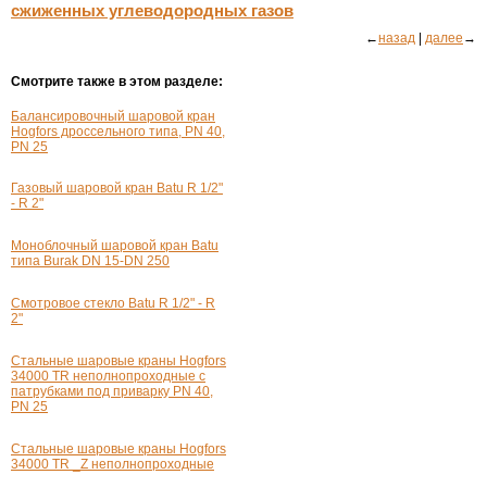
сжиженных углеводородных газов
←
назад
|
далее
→
Смотрите также в этом разделе:
Балансировочный шаровой кран
Hogfors дроссельного типа, PN 40,
PN 25
Газовый шаровой кран Batu
R 1/2"
- R 2"
Моноблочный шаровой кран Batu
типа Burak DN
15-DN
250
Смотровое стекло Batu
R 1/2" - R
2"
Стальные шаровые краны Hogfors
34000 TR неполнопроходные с
патрубками под приварку PN 40,
PN 25
Стальные шаровые краны Hogfors
34000 TR _Z неполнопроходные