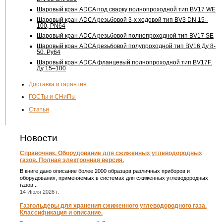
Шаровый кран ADCA под сварку полнопроходной тип BV17 WE
Шаровый кран ADCA резьбовой
3-х
ходовой тип BV3 DN 15–
100, PN64
Шаровый кран ADCA резьбовой полнопроходной тип BV17 SE
Шаровый кран ADCA резьбовой полупроходной тип BV16 Ду 8-
50, Pу64
Шаровый кран ADCA фланцевый полнопроходной тип BV17F.
Ду 15–100
Доставка и гарантия
ГОСТы и СНиПы
Статьи
Новости
Справочник. Оборудование для сжиженных углеводородных
газов. Полная электронная версия.
В книге дано описание более 2000 образцов различных приборов и
оборудования, применяемых в системах для сжиженных углеводородных
газов...
14 Июля 2026 г.
Газгольдеры для хранения сжиженного углеводородного газа.
Классификация и описание.