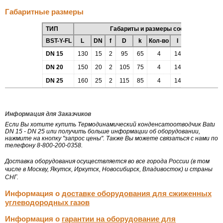
Габаритные размеры
ТИП
Габариты и размеры соединения
BST-Y-FL
L
DN
f
D
k
Кол-во
I
F
b
H
DN 15
130
15
2
95
65
4
14
45
16
48
DN 20
150
20
2
105
75
4
14
58
18
52
DN 25
160
25
2
115
85
4
14
68
18
56
Информация для Заказчиков
Если Вы хотите купить Термодинамический конденсатоотводчик Batu
DN 15 - DN 25 или получить больше информации об оборудовании,
нажмите на кнопку "запрос цены". Также Вы можете связаться с нами по
телефону 8-800-200-0358.
Доставка оборудования осуществляется во все города России (в том
числе в Москву, Якутск, Иркутск, Новосибирск, Владивосток) и страны
СНГ.
Информация о
доставке оборудования для сжиженных
углеводородных газов
Информация о
гарантии на оборудование для