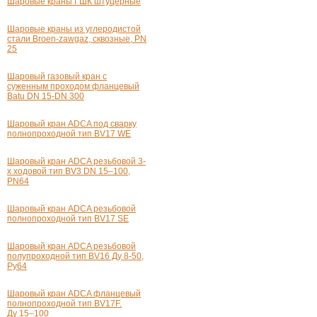
Шаровые краны ГШК штуцерные
Шаровые краны из углеродистой
стали Broen-zawgaz, сквозные, PN
25
Шаровый газовый кран с
суженным проходом фланцевый
Batu
DN 15-DN
300
Шаровый кран ADCA под сварку
полнопроходной тип BV17 WE
Шаровый кран ADCA резьбовой
3-
х
ходовой тип BV3 DN 15–100,
PN64
Шаровый кран ADCA резьбовой
полнопроходной тип BV17 SE
Шаровый кран ADCA резьбовой
полупроходной тип BV16 Ду 8-50,
Pу64
Шаровый кран ADCA фланцевый
полнопроходной тип BV17F.
Ду 15–100