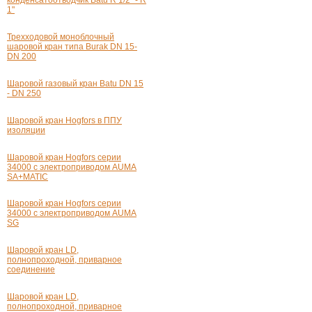
1"
Трехходовой моноблочный
шаровой кран типа Burak
DN 15-
DN
200
Шаровой газовый кран Batu
DN 15
- DN 250
Шаровой кран Hogfors в ППУ
изоляции
Шаровой кран Hogfors серии
34000 с электроприводом AUMA
SA+MATIC
Шаровой кран Hogfors серии
34000 с электроприводом AUMA
SG
Шаровой кран LD,
полнопроходной, приварное
соединение
Шаровой кран LD,
полнопроходной, приварное