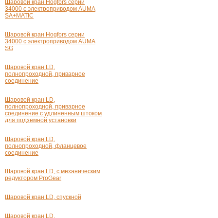
Шаровой кран Hogfors серии
34000 с электроприводом AUMA
SA+MATIC
Шаровой кран Hogfors серии
34000 с электроприводом AUMA
SG
Шаровой кран LD,
полнопроходной, приварное
соединение
Шаровой кран LD,
полнопроходной, приварное
соединение с удлиненным штоком
для подземной установки
Шаровой кран LD,
полнопроходной, фланцевое
соединение
Шаровой кран LD, с механическим
редуктором ProGear
Шаровой кран LD, спускной
Шаровой кран LD,