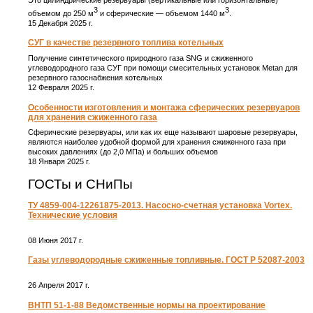
Это цилиндрические резервуары (вертикальные или горизонтальные)
3
3
объемом до 250 м
и сферические ― объемом 1440 м
.
15 Декабря 2025 г.
СУГ в качестве резервного топлива котельных
Получение синтетического природного газа SNG и сжиженного
углеводородного газа СУГ при помощи смесительных установок Metan для
резервного газоснабжения котельных
12 Февраля 2025 г.
Особенности изготовления и монтажа сферических резервуаров
для хранения сжиженного газа
Сферические резервуары, или как их еще называют шаровые резервуары,
являются наиболее удобной формой для хранения сжиженного газа при
высоких давлениях (до 2,0 МПа) и больших объемов
18 Января 2025 г.
ГОСТы и СНиПы
ТУ 4859-004-12261875-2013. Насосно-счетная установка Vortex.
Технические условия
08 Июня 2017 г.
Газы углеводородные сжиженные топливные. ГОСТ Р 52087-2003
26 Апреля 2017 г.
ВНТП 51-1-88 Ведомственные нормы на проектирование