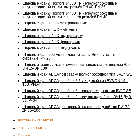
Шаровые краны Hogfors 34300 TR неполнопроходные
из углеродистой стали под резьбу PN 40, PN 25
Шаровые краны Hogfors 34400 TR неполнопроходные
из углеродистой стали с внешней резьбой PN 40
Шаровые краны ГШК межфланцевые
Шаровые краны ГШК муфтовые
Шаровые краны ГШК под приварку
Шаровые краны ГШК фланцевые
Шаровые краны ГШК штуцерные
Шаровые краны из углеродистой стали Broen-zawgaz,
сквозные, PN 25
Шаровый газовый кран с суженным проходом фланцевый Batu
DN 15-DN
300
Шаровый кран ADCA под сварку полнопроходной тип BV17 WE
Шаровый кран ADCA резьбовой
3-х
ходовой тип BV3 DN 15–
100, PN64
Шаровый кран ADCA резьбовой полнопроходной тип BV17 SE
Шаровый кран ADCA резьбовой полупроходной тип BV16 Ду 8-
50, Pу64
Шаровый кран ADCA фланцевый полнопроходной тип BV17F.
Ду 15–100
Доставка и гарантия
ГОСТы и СНиПы
Статьи