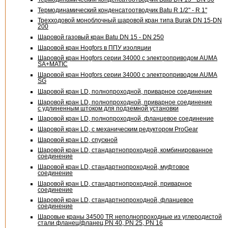
Термодинамический конденсатоотводчик Batu
R 1/2" - R 1"
Трехходовой моноблочный шаровой кран типа Burak
DN 15-DN
200
Шаровой газовый кран Batu
DN 15 - DN 250
Шаровой кран Hogfors в ППУ изоляции
Шаровой кран Hogfors серии 34000 с электроприводом AUMA
SA+MATIC
Шаровой кран Hogfors серии 34000 с электроприводом AUMA
SG
Шаровой кран LD, полнопроходной, приварное соединение
Шаровой кран LD, полнопроходной, приварное соединение
с удлиненным штоком для подземной установки
Шаровой кран LD, полнопроходной, фланцевое соединение
Шаровой кран LD, с механическим редуктором ProGear
Шаровой кран LD, спускной
Шаровой кран LD, стандартнопроходной, комбинированное
соединение
Шаровой кран LD, стандартнопроходной, муфтовое
соединение
Шаровой кран LD, стандартнопроходной, приварное
соединение
Шаровой кран LD, стандартнопроходной, фланцевое
соединение
Шаровые краны 34500 TR неполнопроходные из углеродистой
стали фланец/фланец PN 40, PN 25, PN 16