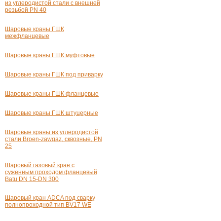
из углеродистой стали с внешней
резьбой PN 40
Шаровые краны ГШК
межфланцевые
Шаровые краны ГШК муфтовые
Шаровые краны ГШК под приварку
Шаровые краны ГШК фланцевые
Шаровые краны ГШК штуцерные
Шаровые краны из углеродистой
стали Broen-zawgaz, сквозные, PN
25
Шаровый газовый кран с
суженным проходом фланцевый
Batu
DN 15-DN
300
Шаровый кран ADCA под сварку
полнопроходной тип BV17 WE