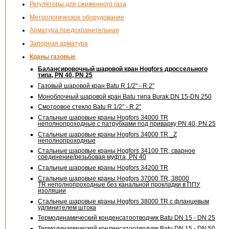
Регуляторы для сжиженного газа
Метрологическое оборудование
Арматура предохранительная
Запорная арматура
Краны газовые
Балансировочный шаровой кран Hogfors дроссельного
типа, PN 40, PN 25
Газовый шаровой кран Batu
R 1/2" - R 2"
Моноблочный шаровой кран Batu типа Burak DN
15-DN
250
Смотровое стекло Batu
R 1/2" - R 2"
Стальные шаровые краны Hogfors 34000 TR
неполнопроходные с патрубками под приварку PN 40, PN 25
Стальные шаровые краны Hogfors 34000 TR _Z
неполнопроходные
Стальные шаровые краны Hogfors 34100 TR, сварное
соединение/резьбовая муфта, PN 40
Стальные шаровые краны Hogfors 34200 TR
Стальные шаровые краны Hogfors 37000 TR, 38000
TR неполнопроходные без канальной прокладки в ППУ
изоляции
Стальные шаровые краны Hogfors 38000 TR с фланцевым
удлинителем штока
Термодинамический конденсатоотводчик Batu
DN 15 - DN 25
Термодинамический конденсатоотводчик Batu
DN 15 - DN 50