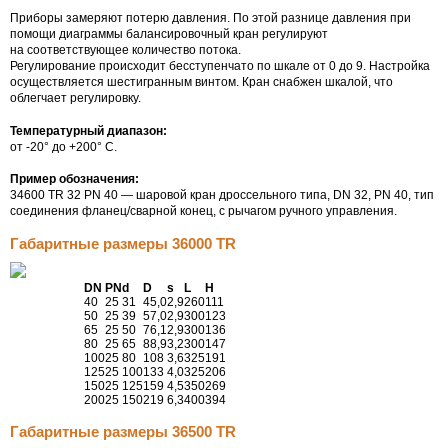
Приборы замеряют потерю давления. По этой разнице давления при
помощи диаграммы балансировочный кран регулируют
на соответствующее количество потока.
Регулирование происходит бесступенчато по шкале от 0 до 9. Настройка
осуществляется шестигранным винтом. Кран снабжен шкалой, что
облегчает регулировку.
Температурный диапазон:
от -20° до +200° С.
Пример обозначения:
34600 TR 32 PN 40 — шаровой кран дроссельного типа, DN 32, PN 40, тип
соединения фланец/сварной конец, с рычагом ручного управления.
Габаритные размеры 36000 TR
DN
PN
d
D
s
L
H
40
25
31
45,0
2,9
260
111
50
25
39
57,0
2,9
300
123
65
25
50
76,1
2,9
300
136
80
25
65
88,9
3,2
300
147
100
25
80
108
3,6
325
191
125
25
100
133
4,0
325
206
150
25
125
159
4,5
350
269
200
25
150
219
6,3
400
394
Габаритные размеры 36500 TR