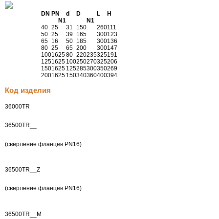
DN
РN
d
D
L
H
N1
N1
40
25
31
150
260
111
50
25
39
165
300
123
65
16
50
185
300
136
80
25
65
200
300
147
100
16
25
80
220
235
325
191
125
16
25
100
250
270
325
206
150
16
25
125
285
300
350
269
200
16
25
150
340
360
400
394
Код изделия
36000TR
36500TR__
(сверление фланцев PN16)
36500TR__Z
(сверление фланцев PN16)
36500TR__М