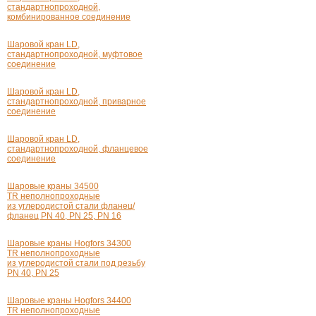
стандартнопроходной,
комбинированное соединение
Шаровой кран LD,
стандартнопроходной, муфтовое
соединение
Шаровой кран LD,
стандартнопроходной, приварное
соединение
Шаровой кран LD,
стандартнопроходной, фланцевое
соединение
Шаровые краны 34500
TR неполнопроходные
из углеродистой стали фланец/
фланец PN 40, PN 25, PN 16
Шаровые краны Hogfors 34300
TR неполнопроходные
из углеродистой стали под резьбу
PN 40, PN 25
Шаровые краны Hogfors 34400
TR неполнопроходные