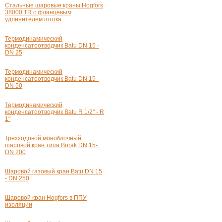
Стальные шаровые краны Hogfors
38000 TR с фланцевым
удлинителем штока
Термодинамический
конденсатоотводчик Batu
DN 15 -
DN 25
Термодинамический
конденсатоотводчик Batu
DN 15 -
DN 50
Термодинамический
конденсатоотводчик Batu
R 1/2" - R
1"
Трехходовой моноблочный
шаровой кран типа Burak
DN 15-
DN
200
Шаровой газовый кран Batu
DN 15
- DN 250
Шаровой кран Hogfors в ППУ
изоляции