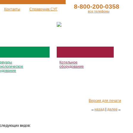
8-800-200-0358
Контакты
Справочник СУГ
все телефоны
рвуары
Котельное
хнологическое
оборудование
удование
Версия для печати
←
назад
|
далее
→
следующих видов: