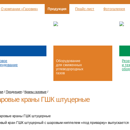
О компании «Газовик»
Продукция
Прайс-лист
Фотогалерея
овое
Оборудование
Резе
рудование
для сжиженных
и те
углеводородных
обор
газов
ая
/
Продукция
/
Краны газовые
/
ровые краны ГШК штуцерные
вый кран ГШК штуцерный с шаровым ниппелем «под приварку» выпускается 