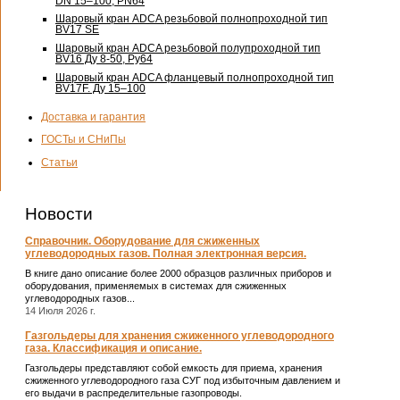
DN 15–100, PN64
Шаровый кран ADCA резьбовой полнопроходной тип
BV17 SE
Шаровый кран ADCA резьбовой полупроходной тип
BV16 Ду 8-50, Pу64
Шаровый кран ADCA фланцевый полнопроходной тип
BV17F. Ду 15–100
Доставка и гарантия
ГОСТы и СНиПы
Статьи
Новости
Справочник. Оборудование для сжиженных
углеводородных газов. Полная электронная версия.
В книге дано описание более 2000 образцов различных приборов и
оборудования, применяемых в системах для сжиженных
углеводородных газов...
14 Июля 2026 г.
Газгольдеры для хранения сжиженного углеводородного
газа. Классификация и описание.
Газгольдеры представляют собой емкость для приема, хранения
сжиженного углеводородного газа СУГ под избыточным давлением и
его выдачи в распределительные газопроводы.