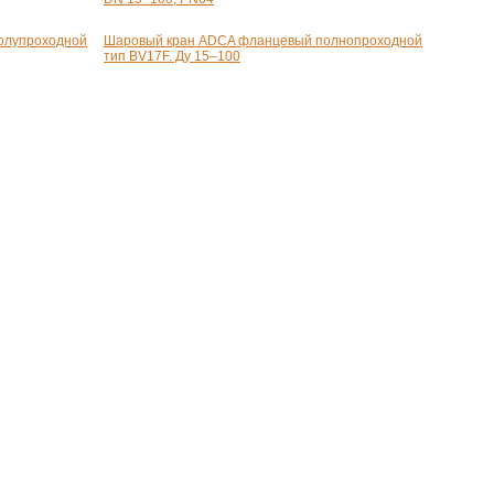
олупроходной
Шаровый кран ADCA фланцевый полнопроходной
тип BV17F. Ду 15–100