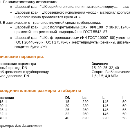
По климатическому исполнению:
Шаровый кран ГШК серийного исполнения: материал корпуса — ста
Шаровый кран ГШК северного исполнения «норд»: материал корпус
шарового крана добавляется буква «Н».
В зависимости от транспортируемой среды трубопровода:
Шаровый кран ГШК с полиуретановым (СКУ ПФЛ 100 ТУ
38-1051240-
примесей неагрессивный природный газ
ГОСТ 5542–87.
Шаровый кран ГШК с фторопластовым (
Ф-4
ГОСТ 10007–80)
уплотне
ГОСТ 20448–90
и
ГОСТ 27578–87,
нефтепродукты (бензины, дизельно
вводится буква «Ж».
нические параметры:
енование параметра
Значение
вный проход, DN
15; 20; 25; 32; 40
об крепления к трубопроводу
Сварка. В обозначение
чее давление, PN
1,6; 2,5; 4,0 МПа
соединительные размеры и габариты
начение
DN
Lc
L
I
 15Ш
15
220
145
50
 20Ш
20
230
145
50
 25Ш
25
250
145
55
 32Ш
32
260
145
50
 40Ш
40
320
220
58
рмация для Заказчиков