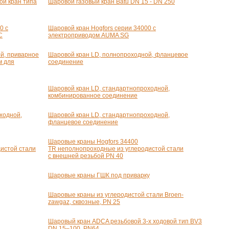
ой кран типа
Шаровой газовый кран Batu
DN 15 - DN 250
0 с
Шаровой кран Hogfors серии 34000 с
C
электроприводом AUMA SG
й, приварное
Шаровой кран LD, полнопроходной, фланцевое
м для
соединение
Шаровой кран LD, стандартнопроходной,
комбинированное соединение
ходной,
Шаровой кран LD, стандартнопроходной,
фланцевое соединение
Шаровые краны Hogfors 34400
истой стали
TR неполнопроходные из углеродистой стали
с внешней резьбой PN 40
Шаровые краны ГШК под приварку
Шаровые краны из углеродистой стали Broen-
zawgaz, сквозные, PN 25
Шаровый кран ADCA резьбовой
3-х
ходовой тип BV3
DN 15–100, PN64