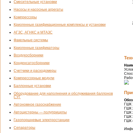
Смесительные установки
Насосы и насосные агрегаты
Компрессоры
Криогенные газификационные комплексы и установки
АГЗС, АГНКС и МТАЗС
Факельные системы
Криогенные газификаторы
Воздухосборники
Тех
Конденсатосборники
Наим
Усло
Счетчики и расходомеры
Спос
Рабо
Компрессорные модули
Баллонные установки
При
Оборудование для наполнения и обслуживания баллонов
СУГ
Обоз
ГШК
Автономное газоснабжение
ГШК
Автоцистерны — полуприцепы
ГШК
ГШК
Газопоршневые электростанции
ГШК
Сепараторы
Инфо