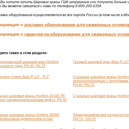
 Вы хотите купить Шаровые краны ГШК штуцерные или получить больше ин
е Вы можете связаться с нами по телефону 8-800-200-0358.
авка оборудования осуществляется во все города России (в том числе в Мос
ормация о
доставке оборудования для сжиженных углево
ормация о
гарантии на оборудование для сжиженных угле
рите также в этом разделе:
нсировочный шаровой кран Hogfors
Газовый шаровой кран Batu
R 1/2"
сельного типа, PN 40, PN 25
ровое стекло Batu
R 1/2" - R 2"
Стальные шаровые краны Hogfor
неполнопроходные с патрубками 
PN 40, PN 25
ьные шаровые краны Hogfors 34100 TR,
Стальные шаровые краны Hogfor
ное соединение/резьбовая муфта, PN 40
ьные шаровые краны Hogfors 38000
Термодинамический конденсатоот
 фланцевым удлинителем штока
DN 15 - DN 25