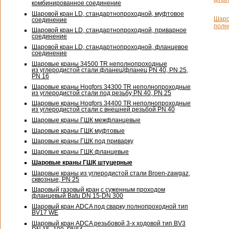
комбинированное соединение
Шаровой кран LD, стандартнопроходной, муфтовое
Шаро
соединение
полн
Шаровой кран LD, стандартнопроходной, приварное
соединение
Шаровой кран LD, стандартнопроходной, фланцевое
соединение
Шаровые краны 34500 TR неполнопроходные
из углеродистой стали фланец/фланец PN 40, PN 25,
PN 16
Шаровые краны Hogfors 34300 TR неполнопроходные
из углеродистой стали под резьбу PN 40, PN 25
Шаровые краны Hogfors 34400 TR неполнопроходные
из углеродистой стали с внешней резьбой PN 40
Шаровые краны ГШК межфланцевые
Шаровые краны ГШК муфтовые
Шаровые краны ГШК под приварку
Шаровые краны ГШК фланцевые
Шаровые краны ГШК штуцерные
Шаровые краны из углеродистой стали Broen-zawgaz,
сквозные, PN 25
Шаровый газовый кран с суженным проходом
фланцевый Batu
DN 15-DN
300
Шаровый кран ADCA под сварку полнопроходной тип
BV17 WE
Шаровый кран ADCA резьбовой
3-х
ходовой тип BV3