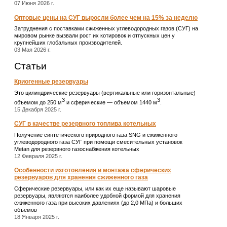
07 Июня 2026 г.
Оптовые цены на СУГ выросли более чем на 15% за неделю
Затруднения с поставками сжиженных углеводородных газов (СУГ) на
мировом рынке вызвали рост их котировок и отпускных цен у
крупнейших глобальных производителей.
03 Мая 2026 г.
Статьи
Криогенные резервуары
Это цилиндрические резервуары (вертикальные или горизонтальные)
3
3
объемом до 250 м
и сферические ― объемом 1440 м
.
15 Декабря 2025 г.
СУГ в качестве резервного топлива котельных
Получение синтетического природного газа SNG и сжиженного
углеводородного газа СУГ при помощи смесительных установок
Metan для резервного газоснабжения котельных
12 Февраля 2025 г.
Особенности изготовления и монтажа сферических
резервуаров для хранения сжиженного газа
Сферические резервуары, или как их еще называют шаровые
резервуары, являются наиболее удобной формой для хранения
сжиженного газа при высоких давлениях (до 2,0 МПа) и больших
объемов
18 Января 2025 г.