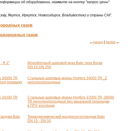
формации об оборудовании, нажмите на кнопку "запрос цены".
кву, Якутск, Иркутск, Новосибирск, Владивосток) и страны СНГ.
дородных газов
водородных газов
←
назад
|
далее
→
 - R 2"
Моноблочный шаровой кран Batu типа Burak
DN
15-DN
250
s 34000 TR
Стальные шаровые краны Hogfors 34000 TR _Z
под приварку
неполнопроходные
s 34200 TR
Стальные шаровые краны Hogfors 37000 TR, 38000
TR неполнопроходные без канальной прокладки
в ППУ изоляции
водчик Batu
Термодинамический конденсатоотводчик Batu
DN 15 - DN 50