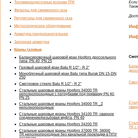
Топливораздаточные колонки ТРК
Если
Такж
Фильтры для сжиженного газа
Дост
Регуляторы для сжиженного газа
Инф
Метрологическое оборудование
Арматура предохранительная
Инф
Запорная арматура
Краны газовые
Смот
Балансировочный шаровой кран Hogfors дроссельного
типа, PN 40, PN 25
Бала
Газовый шаровой кран Batu
R 1/2" - R 2"
дрос
Моноблочный шаровой кран Batu типа Burak DN
15-DN
250
Смот
Смотровое стекло Batu
R 1/2" - R 2"
Стальные шаровые краны Hogfors 34000 TR
неполнопроходные с патрубками под приварку PN 40,
PN 25
Стал
Стальные шаровые краны Hogfors 34000 TR _Z
свар
неполнопроходные
Стальные шаровые краны Hogfors 34100 TR, сварное
соединение/резьбовая муфта, PN 40
Стал
Стальные шаровые краны Hogfors 34200 TR
TR с
Стальные шаровые краны Hogfors 37000 TR, 38000
TR неполнопроходные без канальной прокладки в ППУ
изоляции