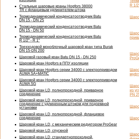
Терм
R 1/2
Стальные шаровые краны Hogfors 38000
TR с фланцевым удлинителем штока
Термодинамический конденсатоотводчик Batu
Шаро
DN 15 - DN 25
Термодинамический конденсатоотводчик Batu
DN 15 - DN 50
Шаро
Термодинамический конденсатоотводчик Batu
прив
R 1/2" - R 1"
Трехходовой моноблочный шаровой кран типа Burak
DN 15-DN
200
Шаро
Шаровой газовый кран Batu
DN 15 - DN 250
ProG
Шаровой кран Hogfors в ППУ изоляции
Шаро
Шаровой кран Hogfors серии 34000 с электроприводом
AUMA SA+MATIC
муфт
Шаровой кран Hogfors серии 34000 с электроприводом
AUMA SG
Шаро
Шаровой кран LD, полнопроходной, приварное
из у
соединение
PN 2
Шаровой кран LD, полнопроходной, приварное
соединение с удлиненным штоком для подземной
Шаро
установки
Шаровой кран LD, полнопроходной, фланцевое
соединение
Шаро
Шаровой кран LD, с механическим редуктором ProGear
Шаровой кран LD, спускной
Шаро
Шаровой кран LD, стандартнопроходной,
флан