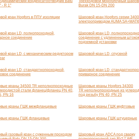
одинамический конденсатоотводчик Batu
Трехходовой моноблочный шаров
" - R 1"
Burak
DN 15-DN
200
вой кран Hogfors в ППУ изоляции
Шаровой кран Hogfors серии 3400
электроприводом AUMA SA+MATI
вой кран LD, полнопроходной,
Шаровой кран LD, полнопроходно
арное соединение
соединение с удлиненным штоко
подземной установки
вой кран LD, с механическим редуктором
Шаровой кран LD, спускной
ear
вой кран LD, стандартнопроходной,
Шаровой кран LD, стандартнопро
овое соединение
приварное соединение
вые краны 34500 TR неполнопроходные
Шаровые краны Hogfors 34300
глеродистой стали фланец/фланец PN 40,
TR неполнопроходные из углерод
5, PN 16
под резьбу PN 40, PN 25
вые краны ГШК межфланцевые
Шаровые краны ГШК муфтовые
вые краны ГШК фланцевые
Шаровые краны ГШК штуцерные
вый газовый кран с суженным проходом
Шаровый кран ADCA под сварку
цевый Batu
DN 15-DN
300
полнопроходной тип BV17 WE