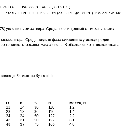
ль 20
ГОСТ 1050–88
(от -40 °C до +80 °C).
а — сталь 09Г2С
ГОСТ 19281–89
(от -60 °C до +80 °C). В обозначение
78
) уплотнением затвора. Среда: неочищенный от механических
нием затвора. Среда: жидкая фаза сжиженных углеводородов
е топливо, керосины, масла), вода. В обозначение шарового крана
 крана добавляется буква «Ш»
D
d
S
H
Масса, кг
22
14
36
110
1,2
28
18
36
110
1,4
34
24
50
127
2,2
43
31
50
127
3,1
48
37
75
160
4,8