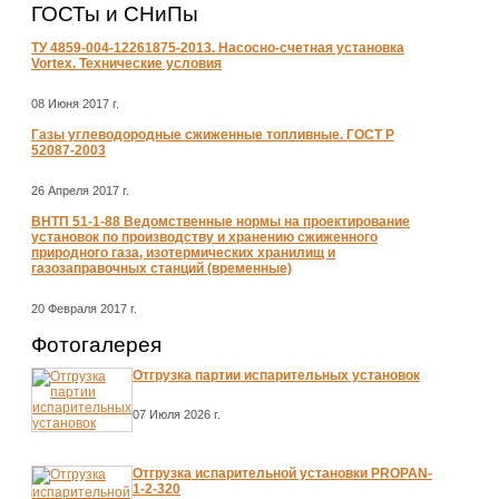
ГОСТы и СНиПы
ТУ 4859-004-12261875-2013. Насосно-счетная установка
Vortex. Технические условия
08 Июня 2017 г.
Газы углеводородные сжиженные топливные. ГОСТ Р
52087-2003
26 Апреля 2017 г.
ВНТП 51-1-88 Ведомственные нормы на проектирование
установок по производству и хранению сжиженного
природного газа, изотермических хранилищ и
газозаправочных станций (временные)
20 Февраля 2017 г.
Фотогалерея
Отгрузка партии испарительных установок
07 Июля 2026 г.
Отгрузка испарительной установки PROPAN-
1-2-320