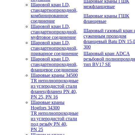
Шаровые краны ГШК
Шаровой кран LD,
межфланцевые
стандартнопроходной,
комбинированное
Шаровые краны ГШК
соединение
фланцевые
Шаровой кран LD,
Шаровый газовый кран 
стандартнопроходной,
суженным проходом
муфтовое соединение
фланцевый Batu
DN 15-
Шаровой кран LD,
300
стандартнопроходной,
приварное соединение
Шаровый кран ADCA
Шаровой кран LD,
резьбовой полнопроход
стандартнопроходной,
тип BV17 SE
фланцевое соединение
Шаровые краны 34500
TR неполнопроходные
из углеродистой стали
фланец/фланец PN 40,
PN 25, PN 16
Шаровые краны
Hogfors 34300
TR неполнопроходные
из углеродистой стали
под резьбу PN 40,
PN 25
Шаровые краны