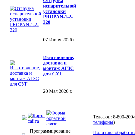
Отгрузка
испарительной
установки
PROPAN-1-2-
320
07 Июня 2026 г.
Изготовление,
доставка и
монтаж АГЗС
для СУГ
20 Мая 2026 г.
Телефон: 8-800-200-
телефоны
)
Программирование
Политика обработк