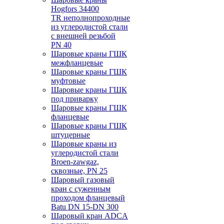
Hogfors 34400
TR неполнопроходные
из углеродистой стали
с внешней резьбой
PN 40
Шаровые краны ГШК
межфланцевые
Шаровые краны ГШК
муфтовые
Шаровые краны ГШК
под приварку
Шаровые краны ГШК
фланцевые
Шаровые краны ГШК
штуцерные
Шаровые краны из
углеродистой стали
Broen-zawgaz,
сквозные, PN 25
Шаровый газовый
кран с суженным
проходом фланцевый
Batu
DN 15-DN
300
Шаровый кран ADCA