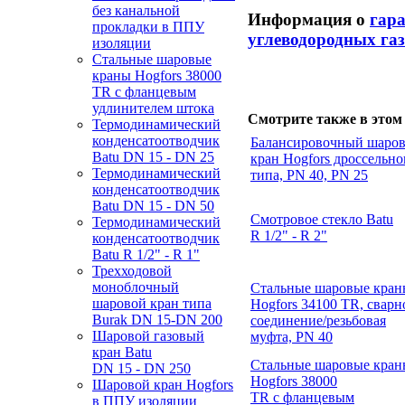
без канальной
Информация о
гар
прокладки в ППУ
углеводородных га
изоляции
Стальные шаровые
краны Hogfors 38000
TR с фланцевым
удлинителем штока
Смотрите также в этом 
Термодинамический
конденсатоотводчик
Балансировочный шаро
Batu
DN 15 - DN 25
кран Hogfors дроссельно
Термодинамический
типа, PN 40, PN 25
конденсатоотводчик
Batu
DN 15 - DN 50
Смотровое стекло Batu
Термодинамический
R 1/2" - R 2"
конденсатоотводчик
Batu
R 1/2" - R 1"
Трехходовой
моноблочный
Стальные шаровые кран
шаровой кран типа
Hogfors 34100 TR, сварн
Burak
DN 15-DN
200
соединение/резьбовая
Шаровой газовый
муфта, PN 40
кран Batu
Стальные шаровые кран
DN 15 - DN 250
Hogfors 38000
Шаровой кран Hogfors
TR с фланцевым
в ППУ изоляции