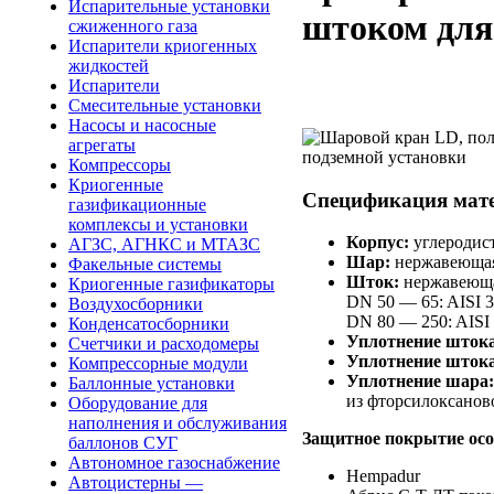
Испарительные установки
штоком для
сжиженного газа
Испарители криогенных
жидкостей
Испарители
Смесительные установки
Насосы и насосные
агрегаты
Компрессоры
Криогенные
Спецификация мат
газификационные
комплексы и установки
Корпус:
углеродист
АГЗС, АГНКС и МТАЗС
Шар:
нержавеющая 
Факельные системы
Шток:
нержавеюща
Криогенные газификаторы
DN 50 — 65: AISI 
Воздухосборники
DN 80 — 250: AISI
Конденсатосборники
Уплотнение штока
Счетчики и расходомеры
Уплотнение шток
Компрессорные модули
Уплотнение шара:
Баллонные установки
из фторсилоксанов
Оборудование для
наполнения и обслуживания
Защитное покрытие осо
баллонов СУГ
Автономное газоснабжение
Hempadur
Автоцистерны —