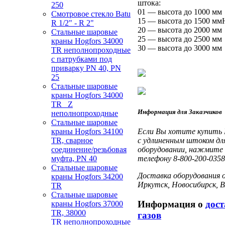
штока:
250
01 — высота до 1000 мм
Смотровое стекло Batu
15 — высота до 1500 мм
R 1/2" - R 2"
20 — высота до 2000 мм
Стальные шаровые
25 — высота до 2500 мм
краны Hogfors 34000
30 — высота до 3000 мм
TR неполнопроходные
с патрубками под
приварку PN 40, PN
25
Стальные шаровые
краны Hogfors 34000
TR _Z
Информация для Заказчиков
неполнопроходные
Стальные шаровые
краны Hogfors 34100
Если Вы хотите купить 
TR, сварное
с удлиненным штоком дл
соединение/резьбовая
оборудовании, нажмите 
муфта, PN 40
телефону 8-800-200-0358
Стальные шаровые
Доставка оборудования о
краны Hogfors 34200
Иркутск, Новосибирск, 
TR
Стальные шаровые
Информация о
дос
краны Hogfors 37000
TR, 38000
газов
TR неполнопроходные