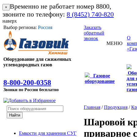
Временно не работает номер 8800,
×
звоните по телефону:
8 (8452) 740-820
наверх
Выбор региона:
Россия
Заказать
обратный
О
звонок
МЕНЮ
ком
«Газ
Оборудование для сжиженных
углеводородных газов
Обо
Газовое
для
8-800-200-0358
оборудование
угле
газо
Звонки по России бесплатно
Главная
/
Продукция
/
Кр
Шаровой кр
приварное 
Емкости для хранения СУГ