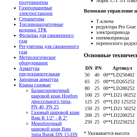
Абрис
С-Т
ЛТ пэк
полуприцепы
Газопоршневые
Возможно управление 
электростанции
Сепараторы
Т-ключа
Топливораздаточные
редуктора Pro Gear
колонки ТРК
электропривода
Фильтры для сжиженного
пневмопривода
газа
переносного редукт
Регуляторы для сжиженного
газа
Основные техничес
Метрологическое
оборудование
DN
PN
Артикул
Арматура
предохранительная
50
40
00**LD250402
Запорная арматура
65
25
00**LD265252
Краны газовые
80
25
00**LD280252
Балансировочный
100
25
0**LD21 00252
шаровой кран Hogfors
дроссельного типа,
125
25
0**LD2 125252
PN 40, PN 25
150
25
0**LD21 50252
Газовый шаровой кран
200
25
0**LD2200252
Batu
R 1/2" - R 2"
250
25
0**LD2250252
Моноблочный
шаровой кран Batu
* Указывается высота
типа Burak DN
15-DN