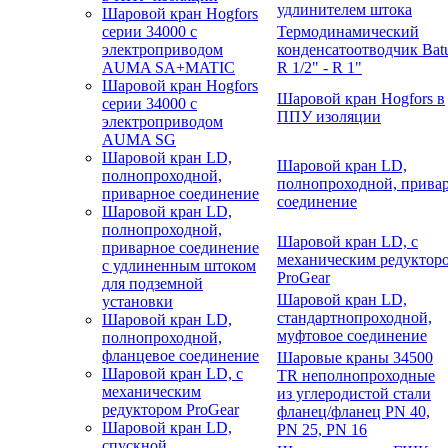
удлинителем штока
Шаровой кран Hogfors
серии 34000 с
Термодинамический
электроприводом
конденсатоотводчик Bat
AUMA SA+MATIC
R 1/2" - R 1"
Шаровой кран Hogfors
Шаровой кран Hogfors в
серии 34000 с
ППУ изоляции
электроприводом
AUMA SG
Шаровой кран LD,
Шаровой кран LD,
полнопроходной,
полнопроходной, прива
приварное соединение
соединение
Шаровой кран LD,
полнопроходной,
Шаровой кран LD, с
приварное соединение
механическим редуктор
с удлиненным штоком
ProGear
для подземной
Шаровой кран LD,
установки
стандартнопроходной,
Шаровой кран LD,
муфтовое соединение
полнопроходной,
фланцевое соединение
Шаровые краны 34500
Шаровой кран LD, с
TR неполнопроходные
механическим
из углеродистой стали
редуктором ProGear
фланец/фланец PN 40,
Шаровой кран LD,
PN 25, PN 16
спускной