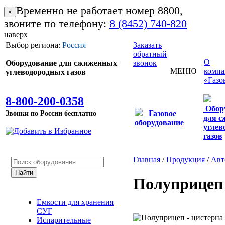
Временно не работает номер 8800,
×
звоните по телефону:
8 (8452) 740-820
наверх
Выбор региона:
Россия
Заказать
обратный
О
Оборудование для сжиженных
звонок
МЕНЮ
комп
углеводородных газов
«Газо
8-800-200-0358
Обор
Звонки по России бесплатно
Газовое
для 
оборудование
углев
газов
Главная
/
Продукция
/
Авт
Полуприцеп 
Емкости для хранения
СУГ
Испарительные