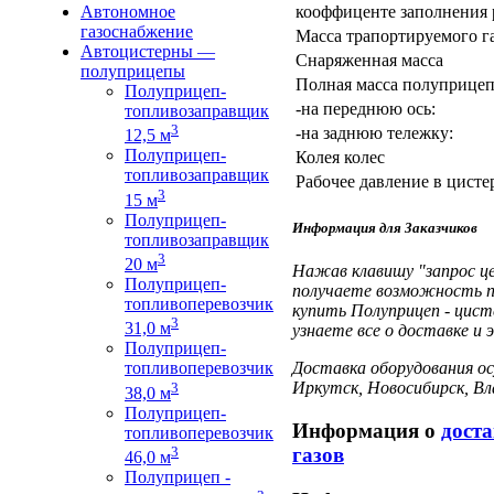
кооффиценте заполнения 
Автономное
газоснабжение
Масса трапортируемого га
Автоцистерны —
Снаряженная масса
полуприцепы
Полная масса полуприцепа 
Полуприцеп-
-на переднюю ось:
топливозаправщик
3
-на заднюю тележку:
12,5 м
Полуприцеп-
Колея колес
топливозаправщик
Рабочее давление в цисте
3
15 м
Полуприцеп-
Информация для Заказчиков
топливозаправщик
3
20 м
Нажав клавишу "запрос це
Полуприцеп-
получаете возможность п
топливоперевозчик
купить Полуприцеп - цисте
3
31,0 м
узнаете все о доставке и 
Полуприцеп-
Доставка оборудования осу
топливоперевозчик
Иркутск, Новосибирск, В
3
38,0 м
Полуприцеп-
Информация о
дост
топливоперевозчик
3
газов
46,0 м
Полуприцеп -