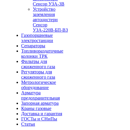
Сенсор
УЗА-3В
Устройство
заземления
автоцистерн
Сенсор
УЗА-
220В-БП-ВЗ
Газопоршневые
электростанции
Сепараторы
Топливораздаточные
колонки ТРК
Фильтры для
сжиженного газа
Регуляторы для
сжиженного газа
Метрологическое
оборудование
Арматура
предохранительная
Запорная арматура
Краны газовые
Доставка и гарантия
ГОСТы и СНиПы
Статьи