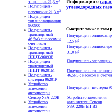
3
Информация о
гара
заправщик 21,3 м
Полуприцеп -
углеводородных газ
3
перевозчик 21,3 м
Полуприцеп -
топливозаправщик
960900
Смотрите также в этом р
Полуприцеп -
транспортный
Полуприцеп-топливозап
46,5м3 с насосом и
3
12,5 м
счетчиком
Полуприцеп-топливопере
Полуприцеп -
3
31,0 м
транспортный
ППЦТ-96093Р
Полуприцеп - заправщик 
Полуприцеп -
транспортный
ППЦТ-96201М
Полуприцеп - транспорт
Полуприцеп -
46,5м3 с насосом и счетч
цистерна 96201Р
Устройство
Полуприцеп - цистерна 9
заземления
автоцистерн
Сенсор
УЗА-220В
Устройство заземления
Устройство
автоцистерн Сенсор
заземления
УЗА-
220В-БП-ВЗ
автоцистерн