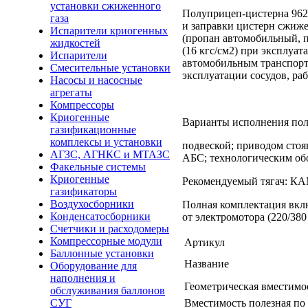
установки сжиженного
Полуприцеп-цистерна 962
газа
и заправки цистерн сжиж
Испарители криогенных
(пропан автомобильный, 
жидкостей
(16 кгс/см2) при эксплуа
Испарители
автомобильным транспорто
Смесительные установки
эксплуатации сосудов, р
Насосы и насосные
агрегаты
Компрессоры
Криогенные
Варианты исполнения пол
газификационные
комплексы и установки
подвеской; приводом сто
АГЗС, АГНКС и МТАЗС
АБС; технологическим об
Факельные системы
Криогенные
Рекомендуемый тягач: К
газификаторы
Воздухосборники
Полная комплектация вклю
Конденсатосборники
от электромотора (220/380
Счетчики и расходомеры
Компрессорные модули
Артикул
Баллонные установки
Название
Оборудование для
наполнения и
Геометрическая вместимо
обслуживания баллонов
Вместимость полезная по 
СУГ