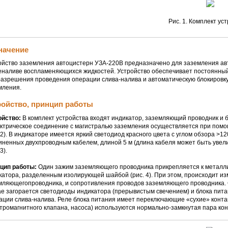
Рис. 1. Комплект ус
начение
ойство заземления автоцистерн
УЗА-220В
предназначено для заземления авт
еналиве воспламеняющихся жидкостей. Устройство обеспечивает постоянный 
разрешения проведения операции
слива-налива
и автоматическую блокировк
мления.
ройство, принцип работы
ойство:
В комплект устройства входят индикатор, заземляющий проводник и б
ектрическое соединение с магистралью заземления осуществляется при помо
. 2). В индикаторе имеется яркий светодиод красного цвета с углом обзора >
иненных двухпроводным кабелем, длиной 5 м (длина кабеля может быть увели
3).
цип работы:
Один зажим заземляющего проводника прикрепляется к металлич
катора, разделенным изолирующей шайбой (рис. 4). При этом, происходит 
мляющегопроводника, и сопротивления проводов заземляющего проводника.
ае загорается светодиоды индикатора (прерывистым свечением) и блока пита
ации
слива-налива
. Реле блока питания имеет переключающие «сухие» конт
ктромагнитного клапана, насоса) используются
нормально-замкнутая
пара кон