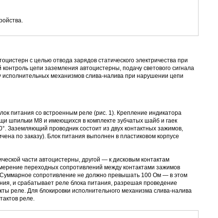
тройства.
оцистерн с целью отвода зарядов статического электричества при
контроль цепи заземления автоцистерны, подачу светового сигнала
у исполнительных механизмов
слива-налива
при нарушении цепи
лок питания со встроенным реле (рис. 1). Крепление индикатора
щи шпильки М8 и имеющихся в комплекте зубчатых шайб и гаек
120°. Заземляющий проводник состоит из двух контактных зажимов,
чена по заказу). Блок питания выполнен в пластиковом корпусе
еской части автоцистерны, другой — к дисковым контактам
измерение переходных сопротивлений между контактами зажимов
 Суммарное сопротивление не должно превышать 100 Ом — в этом
ния, и срабатывает реле блока питания, разрешая проведение
акты реле. Для блокировки исполнительного механизма
слива-налива
тактов реле.