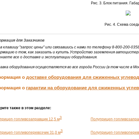
Рис. 3. Блок питания. Габ
Рис. 4. Схема соед
рмация для Заказчиков
в клавишу "запрос цены" или связавшись с нами по телефону 8-800-200-0
рмацию о том, как заказать и купить Устройство заземления автоцисте
знаете все о доставке и эксплуатации оборудования.
авка оборудования осуществляется во все города России (в том числе в Мос
ормация о
доставке оборудования для сжиженных углево
ормация о
гарантии на оборудование для сжиженных угле
рите также в этом разделе:
3
прицеп-топливозаправщик 12,5 м
Полуприцеп-топливозапра
3
прицеп-топливоперевозчик 31,0 м
Полуприцеп-топливоперево