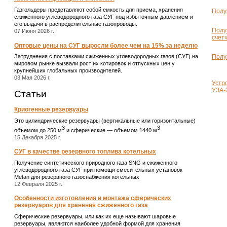
Газгольдеры представляют собой емкость для приема, хранения
Полу
сжиженного углеводородного газа СУГ под избыточным давлением и
его выдачи в распределительные газопроводы.
Полу
07 Июня 2026 г.
счет
Оптовые цены на СУГ выросли более чем на 15% за неделю
Полу
Затруднения с поставками сжиженных углеводородных газов (СУГ) на
мировом рынке вызвали рост их котировок и отпускных цен у
крупнейших глобальных производителей.
03 Мая 2026 г.
Устр
УЗА-
Статьи
Криогенные резервуары
Это цилиндрические резервуары (вертикальные или горизонтальные)
3
3
объемом до 250 м
и сферические ― объемом 1440 м
.
15 Декабря 2025 г.
СУГ в качестве резервного топлива котельных
Получение синтетического природного газа SNG и сжиженного
углеводородного газа СУГ при помощи смесительных установок
Metan для резервного газоснабжения котельных
12 Февраля 2025 г.
Особенности изготовления и монтажа сферических
резервуаров для хранения сжиженного газа
Сферические резервуары, или как их еще называют шаровые
резервуары, являются наиболее удобной формой для хранения