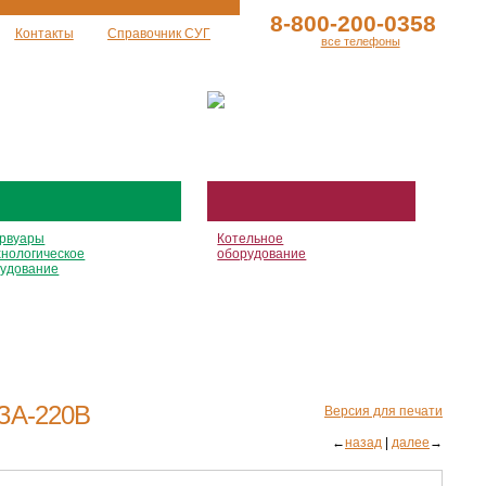
8-800-200-0358
Контакты
Справочник СУГ
все телефоны
рвуары
Котельное
хнологическое
оборудование
удование
ЗА-220В
Версия для печати
←
назад
|
далее
→