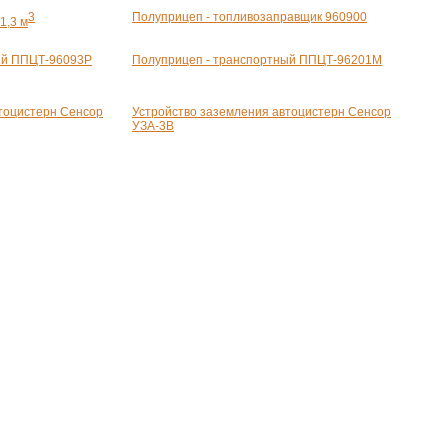
3
Полуприцеп - топливозаправщик 960900
1,3 м
ый ППЦТ-96093Р
Полуприцеп - транспортный ППЦТ-96201М
тоцистерн Сенсор
Устройство заземления автоцистерн Сенсор
УЗА-3В