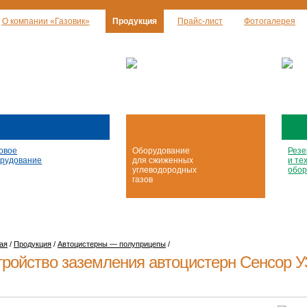
О компании «Газовик»
Продукция
Прайс-лист
Фотогалерея
овое
Оборудование
Резе
рудование
для сжиженных
и те
углеводородных
обор
газов
ая
/
Продукция
/
Автоцистерны — полуприцепы
/
тройство заземления автоцистерн Сенсор
У