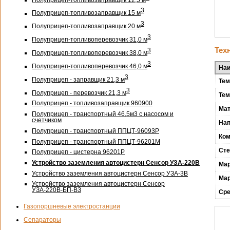
3
Полуприцеп-топливозаправщик 15 м
3
Полуприцеп-топливозаправщик 20 м
3
Полуприцеп-топливоперевозчик 31,0 м
Тех
3
Полуприцеп-топливоперевозчик 38,0 м
3
Полуприцеп-топливоперевозчик 46,0 м
Наи
3
Полуприцеп - заправщик 21,3 м
Тем
3
Полуприцеп - перевозчик 21,3 м
Тем
Полуприцеп - топливозаправщик 960900
Мат
Полуприцеп - транспортный 46,5м3 с насосом и
счетчиком
Нап
Полуприцеп - транспортный ППЦТ-96093Р
Ком
Полуприцеп - транспортный ППЦТ-96201М
Сте
Полуприцеп - цистерна 96201Р
Устройство заземления автоцистерн Сенсор
УЗА-220В
Мар
Устройство заземления автоцистерн Сенсор
УЗА-3В
Мар
Устройство заземления автоцистерн Сенсор
УЗА-
220В-БП-ВЗ
Сре
Газопоршневые электростанции
Сепараторы