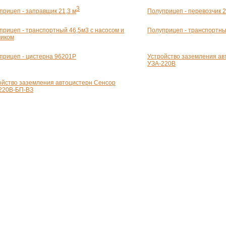
3
прицеп - заправщик 21,3 м
Полуприцеп - перевозчик 2
прицеп - транспортный 46,5м3 с насосом и
Полуприцеп - транспортн
чиком
прицеп - цистерна 96201Р
Устройство заземления ав
УЗА-220В
ойство заземления автоцистерн Сенсор
220В-БП-ВЗ