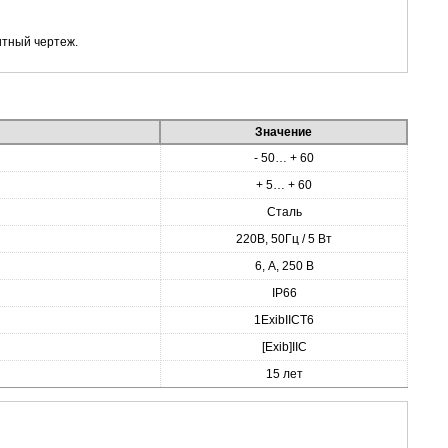
итный чертеж.
Значение
- 50… + 60
+ 5… + 60
Сталь
220В, 50Гц / 5 Вт
6, А, 250 В
IP66
1ExibIICT6
[Exib]IIC
15 лет