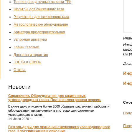
Топливораздаточные колонки ТРК
Фильтры для сжиженного газа
Регуляторы для сжиженного газа
Метрологическое оборудование
Арматура предохранительная
Инфо
Запорная арматура
Нажа
Краны газовые
инфо
Вы у
Доставка и гарантия
ГОСТы и СНиПы
Дост
Статьи
Инф
Инф
Новости
Справочник. Оборудование для сжиженных
углеводородных газов. Полная электронная версия.
Смот
В книге дано описание более 2000 образцов различных приборов и
оборудования, применяемых в системах для сжиженных
Полу
углеводородных газов...
14 Июля 2026 г.
Полу
Газгольдеры для хранения сжиженного углеводородного
газа. Классификация и описание.