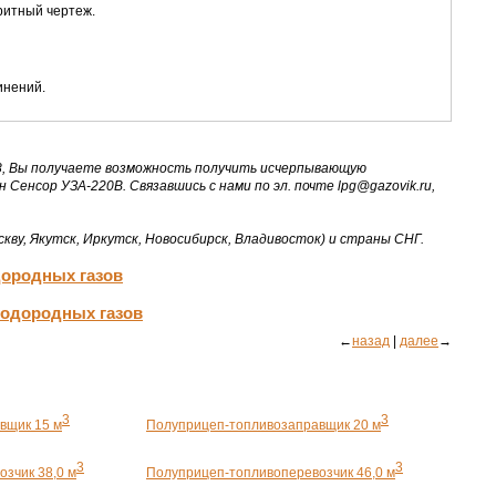
аритный чертеж.
инений.
358, Вы получаете возможность получить исчерпывающую
рн Сенсор
УЗА-220В
. Связавшись с нами по эл. почте lpg@gazovik.ru,
кву, Якутск, Иркутск, Новосибирск, Владивосток) и страны СНГ.
дородных газов
водородных газов
←
назад
|
далее
→
3
3
вщик 15 м
Полуприцеп-топливозаправщик 20 м
3
3
зчик 38,0 м
Полуприцеп-топливоперевозчик 46,0 м