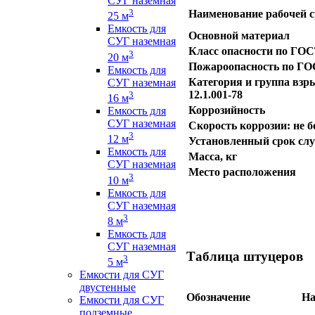
СУГ наземная
3
Наименование рабочей с
25 м
Емкость для
Основной материал
СУГ наземная
Класс опасности по ГОСТ
3
20 м
Пожароопасность по ГОС
Емкость для
Категория и группа вз
СУГ наземная
12.1.001-78
3
16 м
Коррозийность
Емкость для
СУГ наземная
Скорость коррозии: не б
3
12 м
Установленный срок слу
Емкость для
Масса, кг
СУГ наземная
Место расположения
3
10 м
Емкость для
СУГ наземная
3
8 м
Емкость для
СУГ наземная
Таблица штуцеров
3
5 м
Емкости для СУГ
двустенные
Обозначение
На
Емкости для СУГ
подземные