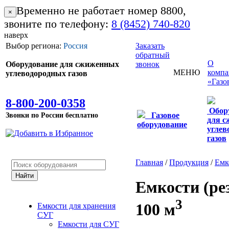
Временно не работает номер 8800,
×
звоните по телефону:
8 (8452) 740-820
наверх
Выбор региона:
Россия
Заказать
обратный
О
Оборудование для сжиженных
звонок
МЕНЮ
комп
углеводородных газов
«Газо
8-800-200-0358
Обор
Звонки по России бесплатно
Газовое
для 
оборудование
углев
газов
Главная
/
Продукция
/
Емк
Емкости (ре
3
100 м
Емкости для хранения
СУГ
Емкости для СУГ