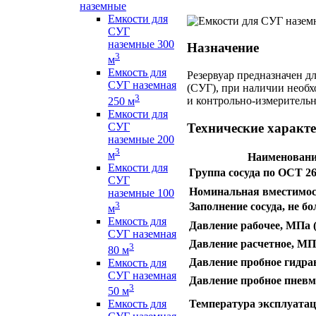
наземные
Емкости для
СУГ
наземные 300
Назначение
3
м
Емкость для
Резервуар предназначен д
СУГ наземная
(СУГ), при наличии необ
3
и контрольно-измерительн
250 м
Емкости для
СУГ
Технические характе
наземные 200
3
м
Наименовани
Емкости для
Группа сосуда по ОСТ 26
СУГ
Номинальная вместимос
наземные 100
3
Заполнение сосуда, не б
м
Емкость для
Давление рабочее, МПа (
СУГ наземная
Давление расчетное, МПа
3
80 м
Давление пробное гидрав
Емкость для
СУГ наземная
Давление пробное пневм
3
50 м
Температура эксплуата
Емкость для