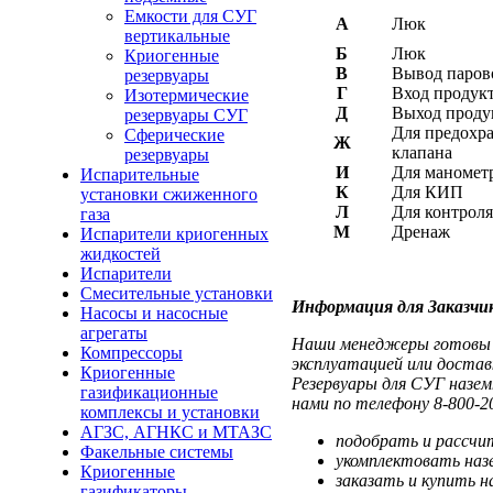
Емкости для СУГ
А
Люк
вертикальные
Б
Люк
Криогенные
В
Вывод паров
резервуары
Г
Вход продук
Изотермические
Д
Выход проду
резервуары СУГ
Для предохр
Сферические
Ж
клапана
резервуары
И
Для маномет
Испарительные
К
Для КИП
установки сжиженного
Л
Для контрол
газа
М
Дренаж
Испарители криогенных
жидкостей
Испарители
Смесительные установки
Информация для Заказчи
Насосы и насосные
агрегаты
Наши менеджеры готовы о
Компрессоры
эксплуатацией или доста
Криогенные
Резервуары для СУГ назем
газификационные
нами по телефону 8-800-2
комплексы и установки
АГЗС, АГНКС и МТАЗС
подобрать и рассчи
Факельные системы
укомплектовать наз
Криогенные
заказать и купить н
газификаторы