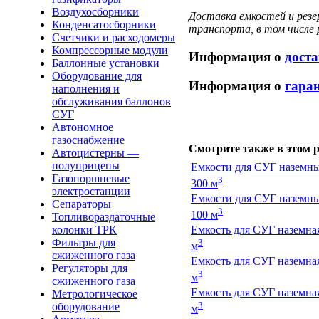
Воздухосборники
Доставка емкостей и рез
Конденсатосборники
транспорта, в том числе
Счетчики и расходомеры
Компрессорные модули
Информация о
доста
Баллонные установки
Оборудование для
Информация о
гаран
наполнения и
обслуживания баллонов
СУГ
Автономное
газоснабжение
Смотрите также в этом р
Автоцистерны —
полуприцепы
Емкости для СУГ наземн
Газопоршневые
3
300 м
электростанции
Емкости для СУГ наземн
Сепараторы
3
100 м
Топливораздаточные
Емкость для СУГ наземна
колонки ТРК
3
Фильтры для
м
сжиженного газа
Емкость для СУГ наземна
Регуляторы для
3
м
сжиженного газа
Емкость для СУГ наземна
Метрологическое
3
оборудование
м