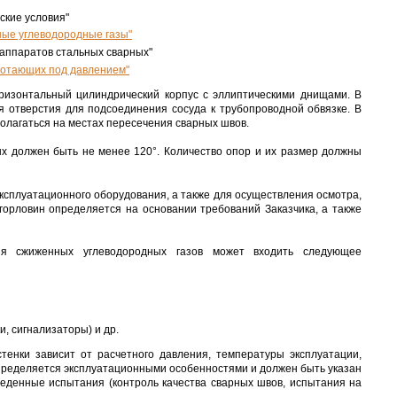
ские условия"
ные углеводородные газы"
 аппаратов стальных сварных"
аботающих под давлением"
ризонтальный цилиндрический корпус с эллиптическими днищами. В
я отверстия для подсоединения сосуда к трубопроводной обвязке. В
олагаться на местах пересечения сварных швов.
ых должен быть не менее 120°. Количество опор и их размер должны
эксплуатационного оборудования, а также для осуществления осмотра,
 горловин определяется на основании требований Заказчика, а также
ния сжиженных углеводородных газов может входить следующее
, сигнализаторы) и др.
енки зависит от расчетного давления, температуры эксплуатации,
определяется эксплуатационными особенностями и должен быть указан
веденные испытания (контроль качества сварных швов, испытания на