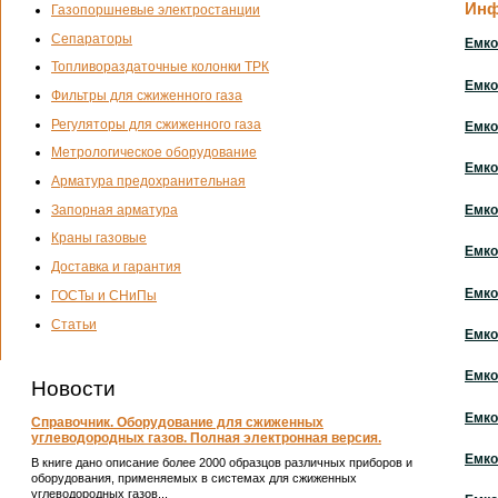
Инф
Газопоршневые электростанции
Сепараторы
Емко
Топливораздаточные колонки ТРК
Емко
Фильтры для сжиженного газа
Регуляторы для сжиженного газа
Емко
Метрологическое оборудование
Емко
Арматура предохранительная
Запорная арматура
Емко
Краны газовые
Емко
Доставка и гарантия
Емко
ГОСТы и СНиПы
Статьи
Емко
Емко
Новости
Емко
Справочник. Оборудование для сжиженных
углеводородных газов. Полная электронная версия.
Емко
В книге дано описание более 2000 образцов различных приборов и
оборудования, применяемых в системах для сжиженных
углеводородных газов...