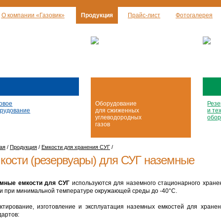
О компании «Газовик»
Продукция
Прайс-лист
Фотогалерея
овое
Оборудование
Резе
рудование
для сжиженных
и те
углеводородных
обор
газов
ая
/
Продукция
/
Емкости для хранения СУГ
/
кости (резервуары) для СУГ наземные
мные емкости для СУГ
используются для наземного стационарного хране
и при минимальной температуре окружающей среды до -40°С.
ктирование, изготовление и эксплуатация наземных емкостей для хране
дартов: