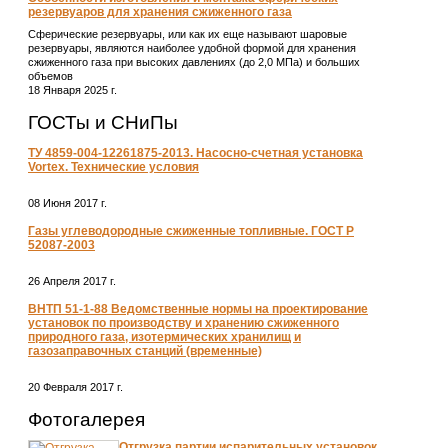
резервуаров для хранения сжиженного газа
Сферические резервуары, или как их еще называют шаровые
резервуары, являются наиболее удобной формой для хранения
сжиженного газа при высоких давлениях (до 2,0 МПа) и больших
объемов
18 Января 2025 г.
ГОСТы и СНиПы
ТУ 4859-004-12261875-2013. Насосно-счетная установка
Vortex. Технические условия
08 Июня 2017 г.
Газы углеводородные сжиженные топливные. ГОСТ Р
52087-2003
26 Апреля 2017 г.
ВНТП 51-1-88 Ведомственные нормы на проектирование
установок по производству и хранению сжиженного
природного газа, изотермических хранилищ и
газозаправочных станций (временные)
20 Февраля 2017 г.
Фотогалерея
Отгрузка партии испарительных установок