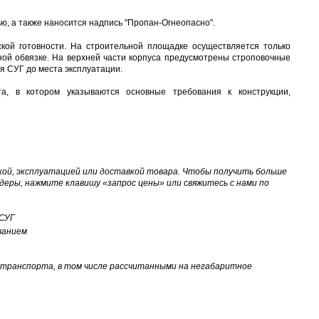
, а также наносится надпись "Пропан-Огнеопасно".
кой готовности. На строительной площадке осуществляется только
дной обвязке. На верхней части корпуса предусмотрены строповочные
ля СУГ до места эксплуатации.
а, в котором указываются основные требования к конструкции,
ой, эксплуатацией или доставкой товара. Чтобы получить больше
деры, нажмите клавишу «запрос цены» или свяжитесь с нами по
 СУГ
ванием
 транспорта, в том числе рассчитанными на негабаритное