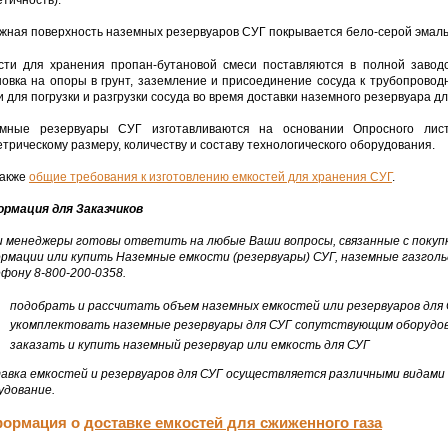
етичность).
жная поверхность наземных резервуаров СУГ покрывается бело-серой эмалью
сти для хранения пропан-бутановой смеси поставляются в полной заводс
новка на опоры в грунт, заземление и присоединение сосуда к трубопрово
и для погрузки и разгрузки сосуда во время доставки наземного резервуара д
мные резервуары СУГ изготавливаются на основании Опросного лист
етрическому размеру, количеству и составу технологического оборудования.
также
общие требования к изготовлению емкостей для хранения СУГ
.
рмация для Заказчиков
 менеджеры готовы ответить на любые Ваши вопросы, связанные с покупк
рмации или купить Наземные емкости (резервуары) СУГ, наземные газголь
фону 8-800-200-0358.
подобрать и рассчитать объем наземных емкостей или резервуаров для
укомплектовать наземные резервуары для СУГ сопутствующим оборудо
заказать и купить наземный резервуар или емкость для СУГ
авка емкостей и резервуаров для СУГ осуществляется различными видами
удование.
ормация о
доставке емкостей для сжиженного газа