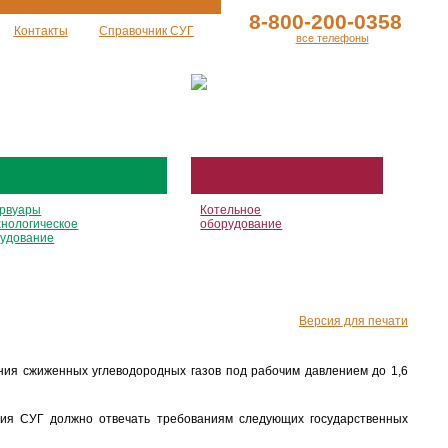
8-800-200-0358
Контакты
Справочник СУГ
все телефоны
рвуары
Котельное
хнологическое
оборудование
удование
Версия для печати
ния сжиженных углеводородных газов под рабочим давлением до 1,6
ния СУГ должно отвечать требованиям следующих государственных