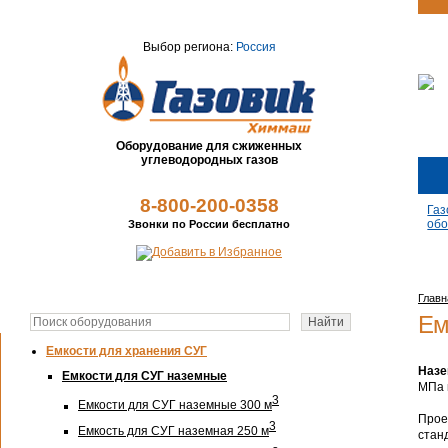
Выбор региона:
Россия
Оборудование для сжиженных
углеводородных газов
8-800-200-0358
Газ
обо
Звонки по России бесплатно
Главн
Ем
Емкости для хранения СУГ
Назе
Емкости для СУГ наземные
МПа 
3
Емкости для СУГ наземные 300 м
Прое
3
Емкость для СУГ наземная 250 м
стан