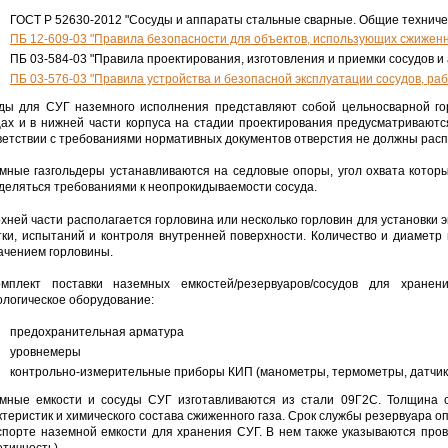
ГОСТ Р 52630-2012 "Сосуды и аппараты стальные сварные. Общие техниче
ПБ 12-609-03 "Правила безопасности для объектов, использующих сжижен
ПБ 03-584-03 "Правила проектирования, изготовления и приемки сосудов и
ПБ 03-576-03 "Правила устройства и безопасной эксплуатации сосудов, р
ды для СУГ наземного исполнения представляют собой цельносварной го
ах и в нижней части корпуса на стадии проектирования предусматриваютс
ветствии с требованиями нормативных документов отверстия не должны расп
мные газгольдеры устанавливаются на седловые опоры, угол охвата котор
деляться требованиями к неопрокидываемости сосуда.
рхней части располагается горловина или несколько горловин для установки 
тки, испытаний и контроля внутренней поверхности. Количество и диаметр
ачением горловины.
мплект поставки наземных емкостей/резервуаров/сосудов для хране
ологическое оборудование:
предохранительная арматура
уровнемеры
контрольно-измерительные приборы КИП (манометры, термометры, датчики
мные емкости и сосуды СУГ изготавливаются из стали 09Г2С. Толщина ст
ктеристик и химического состава сжиженного газа. Срок службы резервуара 
спорте наземной емкости для хранения СУГ. В нем также указываются про