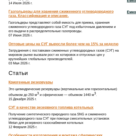
Емко
14 Июля 2026 г.
Газгольдеры для хранения сжиженного углеводородного
Емко
газа. Классификация и описание.
Газгольдеры представляют собой емкость для приема, хранения
сжиженного углеводородного газа СУГ под избыточным давлением и
его выдачи в распределительные газопроводы.
07 Июня 2026 г.
Оптовые цены на СУГ выросли более чем на 15% за неделю
Затруднения с поставками сжиженных углеводородных газов (СУГ) на
мировом рынке вызвали рост их котировок и отпускных цен у
крупнейших глобальных производителей.
03 Мая 2026 г.
Статьи
Криогенные резервуары
Это цилиндрические резервуары (вертикальные или горизонтальные)
3
3
объемом до 250 м
и сферические ― объемом 1440 м
.
15 Декабря 2025 г.
СУГ в качестве резервного топлива котельных
Получение синтетического природного газа SNG и сжиженного
углеводородного газа СУГ при помощи смесительных установок
Metan для резервного газоснабжения котельных
12 Февраля 2025 г.
Особенности изготовления и монтажа сферических