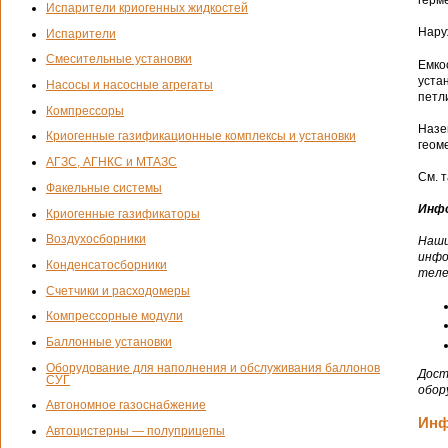
герм
Испарители криогенных жидкостей
Нару
Испарители
Смесительные установки
Емко
уста
Насосы и насосные агрегаты
петл
Компрессоры
Назе
Криогенные газификационные комплексы и установки
геом
АГЗС, АГНКС и МТАЗС
См. 
Факельные системы
Инфо
Криогенные газификаторы
Воздухосборники
Наши
инфо
Конденсатосборники
теле
Счетчики и расходомеры
Компрессорные модули
Баллонные установки
Оборудование для наполнения и обслуживания баллонов
Дост
СУГ
обор
Автономное газоснабжение
Инф
Автоцистерны — полуприцепы