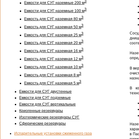
3
Емкости для СУГ наземные 200 м
3
Емкости для СУГ наземные 100 м
3
Емкость для СУГ наземная 80 м
3
Емкость для СУГ наземная 50 м
Сосу
3
Емкость для СУГ наземная 25 м
днищ
3
Емкость для СУГ наземная 20 м
соот
3
Емкость для СУГ наземная 16 м
Назе
3
опре
Емкость для СУГ наземная 12 м
3
Емкость для СУГ наземная 10 м
В ве
очис
3
Емкость для СУГ наземная 8 м
назн
3
Емкость для СУГ наземная 5 м
В ко
Емкости для СУГ двустенные
техн
Емкости для СУГ подземные
Емкости для СУГ вертикальные
Криогенные резервуары
Изотермические резервуары СУГ
Сферические резервуары
Назе
хара
Испарительные установки сжиженного газа
в Па