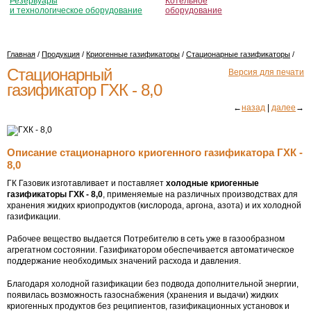
Резервуары
Котельное
и технологическое оборудование
оборудование
Главная
/
Продукция
/
Криогенные газификаторы
/
Стационарные газификаторы
/
Стационарный
Версия для печати
газификатор ГХК - 8,0
←
назад
|
далее
→
Описание стационарного криогенного газификатора ГХК -
8,0
ГК Газовик изготавливает и поставляет
холодные криогенные
газификаторы ГХК - 8,0
, применяемые на различных производствах для
хранения жидких криопродуктов (кислорода, аргона, азота) и их холодной
газификации.
Рабочее вещество выдается Потребителю в сеть уже в газообразном
агрегатном состоянии. Газификатором обеспечивается автоматическое
поддержание необходимых значений расхода и давления.
Благодаря холодной газификации без подвода дополнительной энергии,
появилась возможность газоснабжения (хранения и выдачи) жидких
криогенных продуктов без реципиентов, газификационных установок и