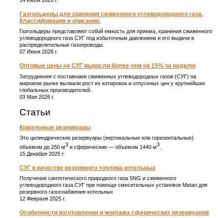
14 Июля 2026 г.
Газгольдеры для хранения сжиженного углеводородного газа.
Классификация и описание.
Газгольдеры представляют собой емкость для приема, хранения сжиженного
углеводородного газа СУГ под избыточным давлением и его выдачи в
распределительные газопроводы.
07 Июня 2026 г.
Оптовые цены на СУГ выросли более чем на 15% за неделю
Затруднения с поставками сжиженных углеводородных газов (СУГ) на
мировом рынке вызвали рост их котировок и отпускных цен у крупнейших
глобальных производителей.
03 Мая 2026 г.
Статьи
Криогенные резервуары
Это цилиндрические резервуары (вертикальные или горизонтальные)
3
3
объемом до 250 м
и сферические ― объемом 1440 м
.
15 Декабря 2025 г.
СУГ в качестве резервного топлива котельных
Получение синтетического природного газа SNG и сжиженного
углеводородного газа СУГ при помощи смесительных установок Metan для
резервного газоснабжения котельных
12 Февраля 2025 г.
Особенности изготовления и монтажа сферических резервуаров