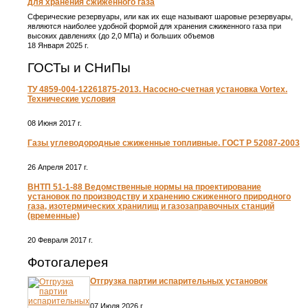
для хранения сжиженного газа
Сферические резервуары, или как их еще называют шаровые резервуары,
являются наиболее удобной формой для хранения сжиженного газа при
высоких давлениях (до 2,0 МПа) и больших объемов
18 Января 2025 г.
ГОСТы и СНиПы
ТУ 4859-004-12261875-2013. Насосно-счетная установка Vortex.
Технические условия
08 Июня 2017 г.
Газы углеводородные сжиженные топливные. ГОСТ Р 52087-2003
26 Апреля 2017 г.
ВНТП 51-1-88 Ведомственные нормы на проектирование
установок по производству и хранению сжиженного природного
газа, изотермических хранилищ и газозаправочных станций
(временные)
20 Февраля 2017 г.
Фотогалерея
Отгрузка партии испарительных установок
07 Июля 2026 г.