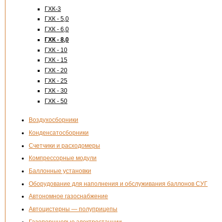
ГХК-3
ГХК - 5,0
ГХК - 6,0
ГХК - 8,0
ГХК - 10
ГХК - 15
ГХК - 20
ГХК - 25
ГХК - 30
ГХК - 50
Воздухосборники
Конденсатосборники
Счетчики и расходомеры
Компрессорные модули
Баллонные установки
Оборудование для наполнения и обслуживания баллонов СУГ
Автономное газоснабжение
Автоцистерны — полуприцепы
Газопоршневые электростанции