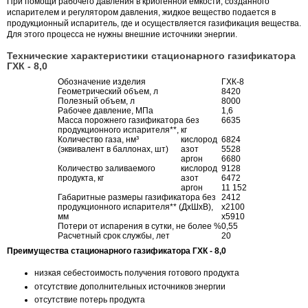
При помощи рабочего давления в криогенной емкости, созданного
испарителем и регулятором давления, жидкое вещество подается в
продукционный испаритель, где и осуществляется газификация вещества.
Для этого процесса не нужны внешние источники энергии.
Технические характеристики стационарного газификатора
ГХК - 8,0
Обозначение изделия
ГХК-8
Геометрический объем, л
8420
Полезный объем, л
8000
Рабочее давление, МПа
1,6
Масса порожнего газификатора без
6635
продукционного испарителя**, кг
Количество газа, нм³
кислород
6824
(эквивалент в баллонах, шт)
азот
5528
аргон
6680
Количество заливаемого
кислород
9128
продукта, кг
азот
6472
аргон
11 152
Габаритные размеры газификатора без
2412
продукционного испарителя** (ДхШхВ),
х2100
мм
х5910
Потери от испарения в сутки, не более %
0,55
Расчетный срок службы, лет
20
Преимущества стационарного газификатора ГХК - 8,0
низкая себестоимость получения готового продукта
отсутствие дополнительных источников энергии
отсутствие потерь продукта