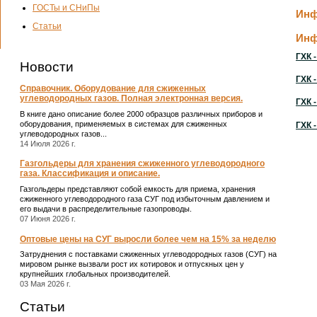
ГОСТы и СНиПы
Инф
Статьи
Инф
ГХК -
Новости
ГХК -
Справочник. Оборудование для сжиженных
углеводородных газов. Полная электронная версия.
ГХК -
В книге дано описание более 2000 образцов различных приборов и
оборудования, применяемых в системах для сжиженных
ГХК -
углеводородных газов...
14 Июля 2026 г.
Газгольдеры для хранения сжиженного углеводородного
газа. Классификация и описание.
Газгольдеры представляют собой емкость для приема, хранения
сжиженного углеводородного газа СУГ под избыточным давлением и
его выдачи в распределительные газопроводы.
07 Июня 2026 г.
Оптовые цены на СУГ выросли более чем на 15% за неделю
Затруднения с поставками сжиженных углеводородных газов (СУГ) на
мировом рынке вызвали рост их котировок и отпускных цен у
крупнейших глобальных производителей.
03 Мая 2026 г.
Статьи