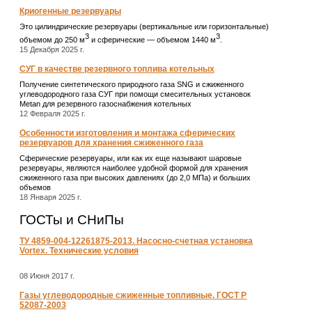
Криогенные резервуары
Это цилиндрические резервуары (вертикальные или горизонтальные)
3
3
объемом до 250 м
и сферические ― объемом 1440 м
.
15 Декабря 2025 г.
СУГ в качестве резервного топлива котельных
Получение синтетического природного газа SNG и сжиженного
углеводородного газа СУГ при помощи смесительных установок
Metan для резервного газоснабжения котельных
12 Февраля 2025 г.
Особенности изготовления и монтажа сферических
резервуаров для хранения сжиженного газа
Сферические резервуары, или как их еще называют шаровые
резервуары, являются наиболее удобной формой для хранения
сжиженного газа при высоких давлениях (до 2,0 МПа) и больших
объемов
18 Января 2025 г.
ГОСТы и СНиПы
ТУ 4859-004-12261875-2013. Насосно-счетная установка
Vortex. Технические условия
08 Июня 2017 г.
Газы углеводородные сжиженные топливные. ГОСТ Р
52087-2003