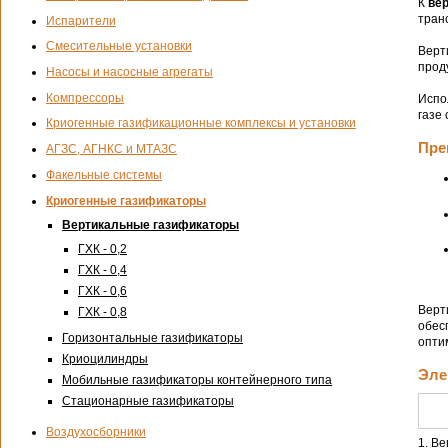
К
ве
тран
Испарители
Смесительные установки
Верт
прод
Насосы и насосные агрегаты
Компрессоры
Испо
газе
Криогенные газификационные комплексы и установки
Пре
АГЗС, АГНКС и МТАЗС
Факельные системы
Криогенные газификаторы
Вертикальные газификаторы
ГХК - 0,2
ГХК - 0,4
ГХК - 0,6
Верт
ГХК - 0,8
обес
Горизонтальные газификаторы
опти
Криоцилиндры
Эле
Мобильные газификаторы контейнерного типа
Стационарные газификаторы
Воздухосборники
1. В