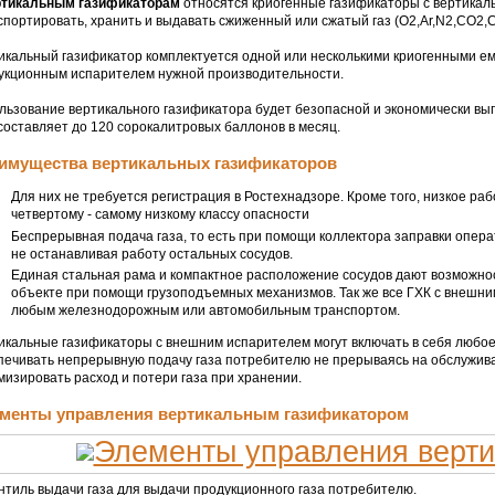
ртикальным газификаторам
относятся криогенные газификаторы с вертикал
спортировать, хранить и выдавать сжиженный или сжатый газ (O2,Ar,N2,CO2
икальный газификатор комплектуется одной или несколькими криогенными е
укционным испарителем нужной производительности.
льзование вертикального газификатора будет безопасной и экономически выг
 составляет до 120 сорокалитровых баллонов в месяц.
имущества вертикальных газификаторов
Для них не требуется регистрация в Ростехнадзоре. Кроме того, низкое ра
четвертому - самому низкому классу опасности
Беспрерывная подача газа, то есть при помощи коллектора заправки опера
не останавливая работу остальных сосудов.
Единая стальная рама и компактное расположение сосудов дают возможнос
объекте при помощи грузоподъемных механизмов. Так же все ГХК с внешни
любым железнодорожным или автомобильным транспортом.
икальные газификаторы с внешним испарителем могут включать в себя любое 
печивать непрерывную подачу газа потребителю не прерываясь на обслужива
мизировать расход и потери газа при хранении.
менты управления вертикальным газификатором
ентиль выдачи газа для выдачи продукционного газа потребителю.