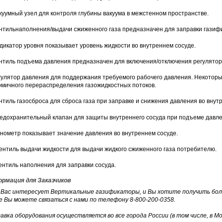
акуумный узел для контроля глубины вакуума в межстенном пространстве.
ентильнаполнения/выдачи сжиженного газа предназначен для заправки газиф
ндикатор уровня показывает уровень жидкости во внутреннем сосуде.
ентиль подъема давления предназначен для включения/отключения регулятор
егулятор давления для поддержания требуемого рабочего давления. Некото
омичного перераспределения газожидкостных потоков.
ентиль газосброса для сброса газа при заправке и снижения давления во внут
редохранительный клапан для защиты внутреннего сосуда при подъеме давл
анометр показывает значение давления во внутреннем сосуде.
Вентиль выдачи жидкости для выдачи жидкого сжиженного газа потребителю.
Вентиль наполнения для заправки сосуда.
рмация для Заказчиков
 Вас интересует Вертикальные газификаторы, и Вы хотите получить боль
е Вы можете связаться с нами по телефону 8-800-200-0358.
авка оборудования осуществляется во все города России (в том числе, в Мо