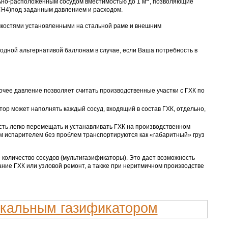
ьно-расположенным сосудом вместимостью до 1 м
, позволяющие
,CH4)под заданным давлением и расходом.
мкостями установленными на стальной раме и внешним
одной альтернативой баллонам в случае, если Ваша потребность в
бочее давление позволяет считать производственные участки с ГХК по
тор может наполнять каждый сосуд, входящий в состав ГХК, отдельно,
ть легко перемещать и устанавливать ГХК на производственном
м испарителем без проблем транспортируются как «габаритный» груз
количество сосудов (мультигазификаторы). Это дает возможность
ние ГХК или узловой ремонт, а также при неритмичном производстве