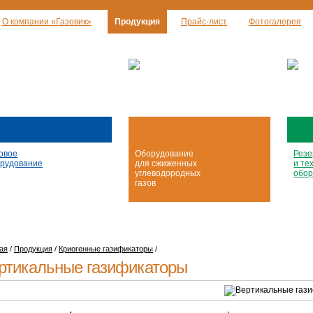
О компании «Газовик»
Продукция
Прайс-лист
Фотогалерея
овое
Оборудование
Резе
рудование
для сжиженных
и те
углеводородных
обор
газов
ая
/
Продукция
/
Криогенные газификаторы
/
ртикальные газификаторы