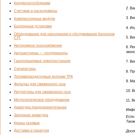
Конденсатосборники
2. В
Счетчики и расходомеры
3. В
Компрессорные модули
Баллонные установки
4. И
Оборудование для наполнения и обслуживания баллонов
5. В
СУГ
Автономное газоснабжение
6. Р
экон
Автоцистерны — полуприцепы
Газопоршневые электростанции
7. В
Сепараторы
8. П
Топливораздаточные колонки ТРК
9. М
Фильтры для сжиженного газа
10. 
Регуляторы для сжиженного газа
Метрологическое оборудование
11. 
Арматура предохранительная
Инфо
Запорная арматура
Если
Такж
Краны газовые
Доставка и гарантия
Дост