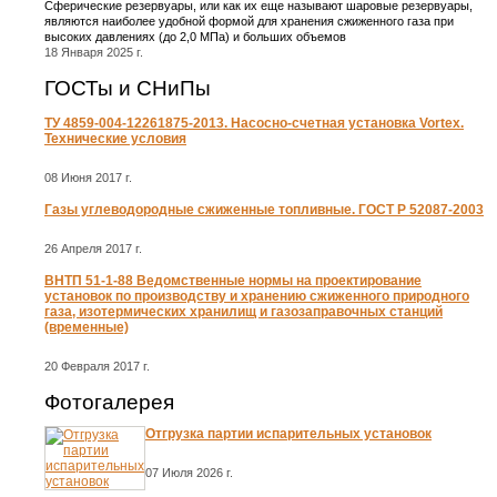
Сферические резервуары, или как их еще называют шаровые резервуары,
являются наиболее удобной формой для хранения сжиженного газа при
высоких давлениях (до 2,0 МПа) и больших объемов
18 Января 2025 г.
ГОСТы и СНиПы
ТУ 4859-004-12261875-2013. Насосно-счетная установка Vortex.
Технические условия
08 Июня 2017 г.
Газы углеводородные сжиженные топливные. ГОСТ Р 52087-2003
26 Апреля 2017 г.
ВНТП 51-1-88 Ведомственные нормы на проектирование
установок по производству и хранению сжиженного природного
газа, изотермических хранилищ и газозаправочных станций
(временные)
20 Февраля 2017 г.
Фотогалерея
Отгрузка партии испарительных установок
07 Июля 2026 г.