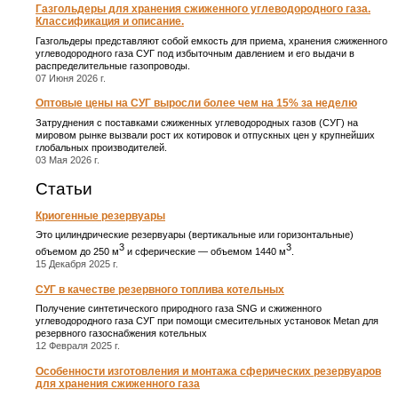
Газгольдеры для хранения сжиженного углеводородного газа.
Классификация и описание.
Газгольдеры представляют собой емкость для приема, хранения сжиженного
углеводородного газа СУГ под избыточным давлением и его выдачи в
распределительные газопроводы.
07 Июня 2026 г.
Оптовые цены на СУГ выросли более чем на 15% за неделю
Затруднения с поставками сжиженных углеводородных газов (СУГ) на
мировом рынке вызвали рост их котировок и отпускных цен у крупнейших
глобальных производителей.
03 Мая 2026 г.
Статьи
Криогенные резервуары
Это цилиндрические резервуары (вертикальные или горизонтальные)
3
3
объемом до 250 м
и сферические ― объемом 1440 м
.
15 Декабря 2025 г.
СУГ в качестве резервного топлива котельных
Получение синтетического природного газа SNG и сжиженного
углеводородного газа СУГ при помощи смесительных установок Metan для
резервного газоснабжения котельных
12 Февраля 2025 г.
Особенности изготовления и монтажа сферических резервуаров
для хранения сжиженного газа