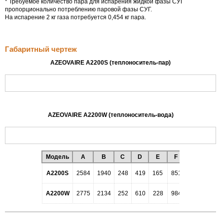
* Требуемое количество пара для испарения жидкой фазы СУГ
пропорционально потреблению паровой фазы СУГ.
На испарение 2 кг газа потребуется 0,454 кг пара.
Габаритный чертеж
AZEOVAIRE A2200S (теплоноситель-пар)
AZEOVAIRE A2200W (теплоноситель-вода)
Модель
A
B
C
D
E
F
G
H
1 1/
А2200S
2584
1940
248
419
165
851
1080
FNP
A2200W
2775
2134
252
610
228
984
838
66