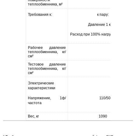
поверхности
10,2
теплообменника, м
²
Требования к:
к пару:
Давление 1 кг/см²
Расход при 100% нагрузке 1000 кг/час
Рабочее давление
теплообменника, кг/
17,6
см
²
Тестовое давление
теплообменника, кг/
26,3
см
²
Электрические
характеристики
Напряжение, 1ф/
110/50, 110/60, 220/5
частота
Вес, кг
1090