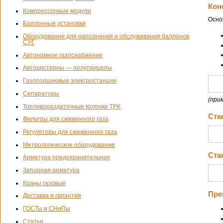
Кон
Компрессорные модули
Осно
Баллонные установки
Оборудование для наполнения и обслуживания баллонов
СУГ
Автономное газоснабжение
Автоцистерны — полуприцепы
Газопоршневые электростанции
Сепараторы
(при
Топливораздаточные колонки ТРК
Ста
Фильтры для сжиженного газа
Регуляторы для сжиженного газа
Метрологическое оборудование
Ста
Арматура предохранительная
Запорная арматура
Краны газовые
Пре
Доставка и гарантия
ГОСТы и СНиПы
Статьи