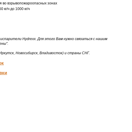
ься во взрывопожароопасных зонах
кг/ч до 1000 кг/ч
испарители Hydrexx. Для этого Вам нужно связаться с нашим
ены".
 Иркутск, Новосибирск, Владивосток) и страны СНГ.
ок
вки