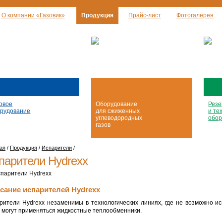
О компании «Газовик»
Продукция
Прайс-лист
Фотогалерея
овое
Оборудование
Резе
рудование
для сжиженных
и те
углеводородных
обор
газов
ая
/
Продукция
/
Испарители
/
парители Hydrexx
сание испарителей Hydrexx
рители Hydrexx незаменимы в технологических линиях, где не возможно ис
о могут применяться жидкостные теплообменники.