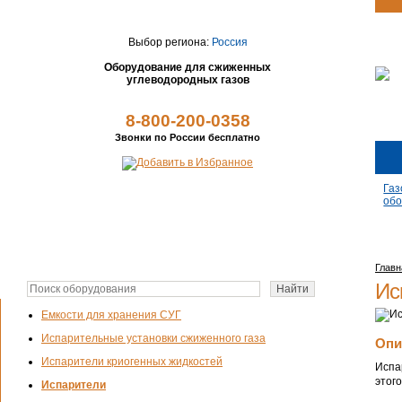
Выбор региона:
Россия
Оборудование для сжиженных
углеводородных газов
8-800-200-0358
Звонки по России бесплатно
Газ
обо
Главн
Ис
Емкости для хранения СУГ
Испарительные установки сжиженного газа
Опи
Испарители криогенных жидкостей
Испа
этог
Испарители