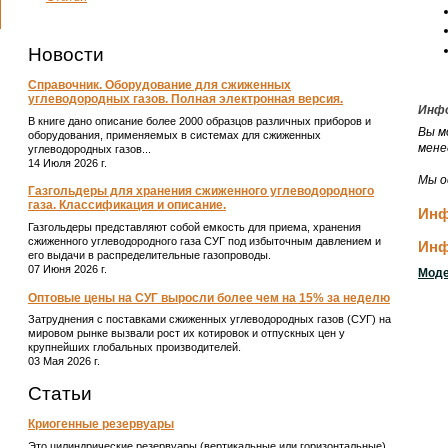
Новости
Справочник. Оборудование для сжиженных
углеводородных газов. Полная электронная версия.
Инфо
В книге дано описание более 2000 образцов различных приборов и
Вы м
оборудования, применяемых в системах для сжиженных
мене
углеводородных газов...
14 Июля 2026 г.
Мы о
Газгольдеры для хранения сжиженного углеводородного
газа. Классификация и описание.
Инф
Газгольдеры представляют собой емкость для приема, хранения
сжиженного углеводородного газа СУГ под избыточным давлением и
Инф
его выдачи в распределительные газопроводы.
07 Июня 2026 г.
Моде
Оптовые цены на СУГ выросли более чем на 15% за неделю
Затруднения с поставками сжиженных углеводородных газов (СУГ) на
мировом рынке вызвали рост их котировок и отпускных цен у
крупнейших глобальных производителей.
03 Мая 2026 г.
Статьи
Криогенные резервуары
Это цилиндрические резервуары (вертикальные или горизонтальные)