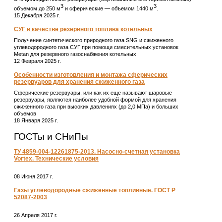
3
3
объемом до 250 м
и сферические ― объемом 1440 м
.
15 Декабря 2025 г.
СУГ в качестве резервного топлива котельных
Получение синтетического природного газа SNG и сжиженного
углеводородного газа СУГ при помощи смесительных установок
Metan для резервного газоснабжения котельных
12 Февраля 2025 г.
Особенности изготовления и монтажа сферических
резервуаров для хранения сжиженного газа
Сферические резервуары, или как их еще называют шаровые
резервуары, являются наиболее удобной формой для хранения
сжиженного газа при высоких давлениях (до 2,0 МПа) и больших
объемов
18 Января 2025 г.
ГОСТы и СНиПы
ТУ 4859-004-12261875-2013. Насосно-счетная установка
Vortex. Технические условия
08 Июня 2017 г.
Газы углеводородные сжиженные топливные. ГОСТ Р
52087-2003
26 Апреля 2017 г.