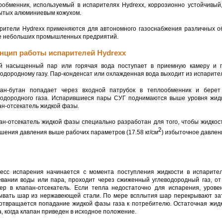
ообменник, используемый в испарителях Hydrexx, коррозионно устойчивый
ытых алюминиевым кожухом.
рители Hydrexx применяются для автономного газоснабжения различных об
е небольших промышленных предриятий.
нцип работы испарителей Hydrexx
й насыщенный пар или горячая вода поступает в приемную камеру и п
водородному газу. Пар-конденсат или охлажденная вода выходит из испарите
ан-бутан попадает через входной патрубок в теплообменник и берет
водородного газа. Испарившиеся пары СУГ поднимаются выше уровня жидк
ан-отсекатель жидкой фазы.
ан-отсекатель жидкой фазы специально разработан для того, чтобы жидкос
2
шения давления выше рабочих параметров (17.58 кг/см
) избыточное давлен
есс испарения начинается с момента поступления жидкости в испарител
евании воды или пара, проходит через сжиженный углеводородный газ, от
ер в клапан-отсекатель. Если тепла недостаточно для испарения, урове
ывать шар из нержавеющей стали. По мере всплытия шар перекрывают затв
отвращается попадание жидкой фазы газа к потребителю. Остаточная жидк
а, когда клапан приведен в исходное положение.