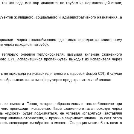
, так как вода или пар двигаются по трубам из нержавеющей стали,
ъектов жилищного, социального и административного назначения, а
роходит через теплообменник, где тепло передается сжиженному
ля через выходной патрубок.
 тепловую энергию теплоносителя, вызывая кипение сжиженного
ого СУГ. Испарившийся пропан-бутан выходит из испарителя через
ть не выходила из испарителя вместе с паровой фазой СУГ. В случае
ие сбрасывается в атмосферу через предохранительный клапан.
ь из емкости. Тепло, которое образовалось в теплообменнике при
 чего происходит испарение. Пары сжиженного газа проходят через
нь жидкости будет подниматься, не успевая испаряться, заставляя
ор клапана-отсекателя, и пружина закрывает клапан. За счет этого
ость возвращается обратно в емкость. Операция может быть начата