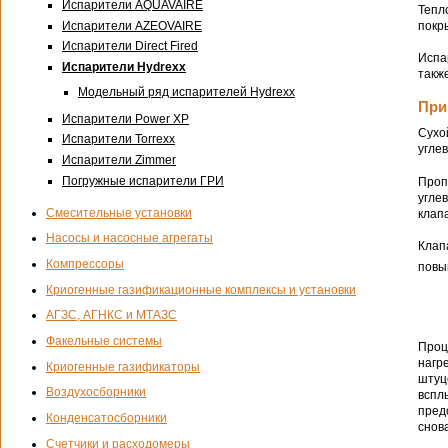
Испарители AQUAVAIRE
Тепл
покр
Испарители AZEOVAIRE
Испарители Direct Fired
Испа
Испарители Hydrexx
такж
Модельный ряд испарителей Hydrexx
При
Испарители Power XP
Сухо
Испарители Torrexx
угле
Испарители Zimmer
Погружные испарители ГРИ
Проп
угле
Смесительные установки
клап
Насосы и насосные агрегаты
Клап
Компрессоры
повы
Криогенные газификационные комплексы и установки
АГЗС, АГНКС и МТАЗС
Факельные системы
Проц
нагр
Криогенные газификаторы
штуц
Воздухосборники
вспл
пред
Конденсатосборники
снов
Счетчики и расходомеры