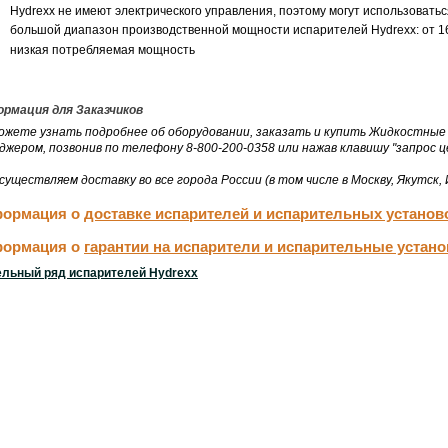
Hydrexx не имеют электрического управления, поэтому могут использоват
большой диапазон производственной мощности испарителей Hydrexx: от 160 
низкая потребляемая мощность
рмация для Заказчиков
ожете узнать подробнее об оборудовании, заказать и купить Жидкостные 
джером, позвонив по телефону 8-800-200-0358 или нажав клавишу "запрос ц
существляем доставку во все города России (в том числе в Москву, Якутск,
ормация о
доставке испарителей и испарительных установ
ормация о
гарантии на испарители и испарительные устано
льный ряд испарителей Hydrexx