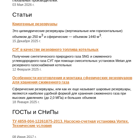
глобальных производителей.
03 Мая 2026 г.
Статьи
Криогенные резервуары
Это цилиндрические резервуары (вертикальные или горизонтальные)
3
3
объемом до 250 м
и сферические ― объемом 1440 м
.
15 Декабря 2025 г.
СУГ в качестве резервного топлива котельных
Получение синтетического природного газа SNG и сжиженного
углеводородного газа СУГ при помощи смесительных установок Metan для
резервного газоснабжения котельных
12 Февраля 2025 г.
Особенности изготовления и монтажа сферических резервуаров
для хранения сжиженного газа
Сферические резервуары, или как их еще называют шаровые резервуары,
являются наиболее удобной формой для хранения сжиженного газа при
высоких давлениях (до 2,0 МПа) и больших объемов
18 Января 2025 г.
ГОСТы и СНиПы
ТУ 4859-004-12261875-2013. Насосно-счетная установка Vortex.
Технические условия
08 Июня 2017 г.