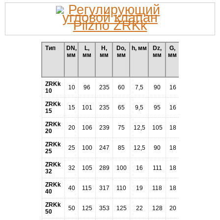
Тип
DN,
L,
H,
Do,
h, мм
Dz,
G,
Макс.
мм
мм
мм
мм
мм
мм
пропускная
способность
3
м
/ч
ZRKk
10
96
235
60
7,5
90
16
1,7
10
ZRKk
15
101
235
65
9,5
95
16
5,9
15
ZRKk
20
106
239
75
12,5
105
18
11,5
20
ZRKk
25
100
247
85
12,5
90
18
16
25
ZRKk
32
105
289
100
16
111
18
26
32
ZRKk
40
115
317
110
19
118
18
40
40
ZRKk
50
125
353
125
22
128
20
59
50