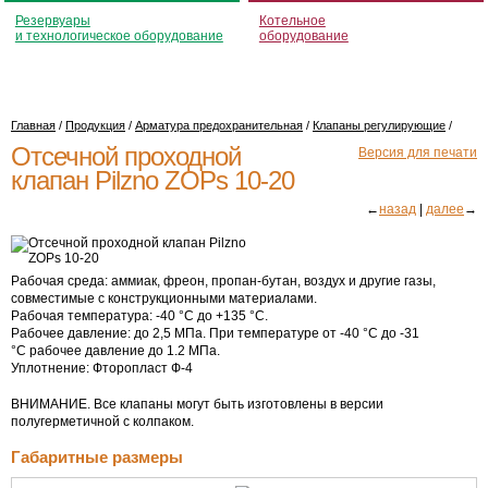
Резервуары
Котельное
и технологическое оборудование
оборудование
Главная
/
Продукция
/
Арматура предохранительная
/
Клапаны регулирующие
/
Отсечной проходной
Версия для печати
клапан Pilzno ZOPs 10-20
←
назад
|
далее
→
Рабочая среда: аммиак, фреон,
пропан-бутан
, воздух и другие газы,
совместимые с конструкционными материалами.
Рабочая температура: -40 °С до +135 °С.
Рабочее давление: до 2,5 МПа. При температуре от -40 °С до -31
°С рабочее давление до 1.2 МПа.
Уплотнение: Фторопласт Ф-4
ВНИМАНИЕ. Все клапаны могут быть изготовлены в версии
полугерметичной с колпаком.
Габаритные размеры