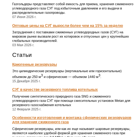
Газгольдеры представляют собой емкость для приема, хранения сжиженного
углеводородного газа СУГ под избыточным давлением и его выдачи в
распределительные газопроводы.
07 Июня 2026 г.
Оптовые цены на СУГ выросли более чем на 15% за неделю
Затруднения с поставками сжиженных углеводородных газов (СУГ) на
мировом рынке вызвали рост их котировок и отпускных цен у крупнейших
глобальных производителей.
03 Мая 2026 г.
Статьи
Криогенные резервуары
Это цилиндрические резервуары (вертикальные или горизонтальные)
3
3
объемом до 250 м
и сферические ― объемом 1440 м
.
15 Декабря 2025 г.
СУГ в качестве резервного топлива котельных
Получение синтетического природного газа SNG и сжиженного
углеводородного газа СУГ при помощи смесительных установок Metan для
резервного газоснабжения котельных
12 Февраля 2025 г.
Особенности изготовления и монтажа сферических резервуаров
для хранения сжиженного газа
Сферические резервуары, или как их еще называют шаровые резервуары,
являются наиболее удобной формой для хранения сжиженного газа при