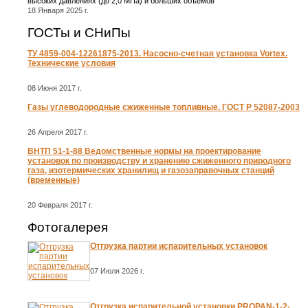
высоких давлениях (до 2,0 МПа) и больших объемов
18 Января 2025 г.
ГОСТы и СНиПы
ТУ 4859-004-12261875-2013. Насосно-счетная установка Vortex.
Технические условия
08 Июня 2017 г.
Газы углеводородные сжиженные топливные. ГОСТ Р 52087-2003
26 Апреля 2017 г.
ВНТП 51-1-88 Ведомственные нормы на проектирование
установок по производству и хранению сжиженного природного
газа, изотермических хранилищ и газозаправочных станций
(временные)
20 Февраля 2017 г.
Фотогалерея
Отгрузка партии испарительных установок
07 Июля 2026 г.
Отгрузка испарительной установки PROPAN-1-2-