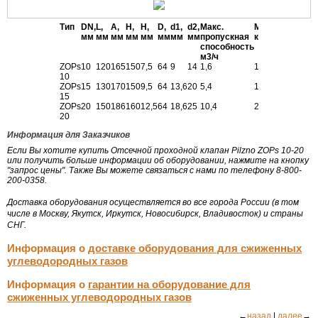
Тип
DN,
L,
A,
H,
H,
D,
d1,
d2,
Макс.
Масса,
мм
мм
мм
мм
мм
мм
мм
мм
пропускная
кг
способность
м3/ч
ZOPs
10
120
165
150
7,5
64
9
14
1,6
1,20
10
ZOPs
15
130
170
150
9,5
64
13,6
20
5,4
1,60
15
ZOPs
20
150
186
160
12,5
64
18,6
25
10,4
2,10
20
Информация для Заказчиков
Если Вы хотите купить Отсечной проходной клапан Pilzno ZOPs 10-20
или получить больше информации об оборудовании, нажмите на кнопку
"запрос цены". Также Вы можете связаться с нами по телефону 8-800-
200-0358.
Доставка оборудования осуществляется во все города России (в том
числе в Москву, Якутск, Иркутск, Новосибирск, Владивосток) и страны
СНГ.
Информация о
доставке оборудования для сжиженных
углеводородных газов
Информация о
гарантии на оборудование для
сжиженных углеводородных газов
←
назад
|
далее
→