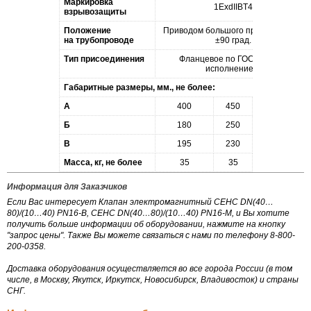
Маркировка
1ExdIIBT4
взрывозащиты
Положение
Приводом большого прохода вверх
на трубопроводе
±90 град.
Тип присоединения
Фланцевое по
ГОСТ 12815,
исполнение 3
Габаритные размеры, мм., не более:
A
400
450
600
Б
180
250
340
В
195
230
308
Масса, кг, не более
35
35
40
Информация для Заказчиков
Если Вас интересует Клапан электромагнитный СЕНС DN(40…
80)/(10…40) PN16-В, СЕНС DN(40…80)/(10…40) PN16-М, и Вы хотите
получить больше информации об оборудовании, нажмите на кнопку
"запрос цены". Также Вы можете связаться с нами по телефону 8-800-
200-0358.
Доставка оборудования осуществляется во все города России (в том
числе, в Москву, Якутск, Иркутск, Новосибирск, Владивосток) и страны
СНГ.