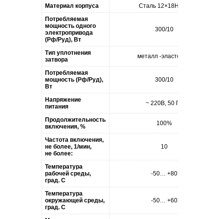
Материал корпуса
Сталь 12×18Н10Т
Потребляемая
мощность одного
300/10
электропривода
(Pф/Pуд), Вт
Тип уплотнения
металл -эластомер
затвора
Потребляемая
мощность (Pф/Pуд),
300/10
Вт
Напряжение
~ 220В, 50 Гц
питания
Продолжительность
100%
включения, %
Частота включения,
не более, 1/мин,
10
не более:
Температура
рабочей среды,
-50… +80
град. С
Температура
окружающей среды,
-50… +60
град. С