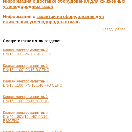
Информация о
доставке оборудования для сжиженных
углеводородных газов
Информация о
гарантии на оборудование для
сжиженных углеводородных газов
←
назад
|
далее
→
Смотрите также в этом разделе:
Клапан электромагнитный
DN(15...100)/PN(16...40)СЕНС
Клапан электромагнитный
DN(15…100)
PN16-В
СЕНС
Клапан электромагнитный
DN(15…100) PN(16…40)-НО СЕНС
Клапан электромагнитный
DN(15…100)
PN16-М
СЕНС
Клапан электромагнитный
DN(40…80)/(10…40)
PN16-
В,M
СЕНС