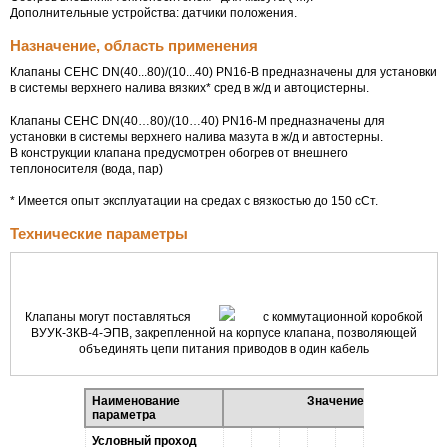
Дополнительные устройства: датчики положения.
Назначение, область применения
Клапаны СЕНС DN(40...80)/(10...40) PN16-В предназначены для установки
в системы верхнего налива вязких* сред в ж/д и автоцистерны.
Клапаны СЕНС DN(40…80)/(10…40)
PN16-М
предназначены для
установки в системы верхнего налива мазута в
ж/д
и автостерны.
В конструкции клапана предусмотрен обогрев от внешнего
теплоносителя (вода, пар)
* Имеется опыт эксплуатации на средах с вязкостью до 150 сСт.
Технические параметры
Клапаны могут поставляться
с коммутационной коробкой
ВУУК-3КВ-4-ЭПВ, закрепленной на корпусе клапана, позволяющей
объединять цепи питания приводов в один кабель
Наименование
Значение
параметра
Условный проход