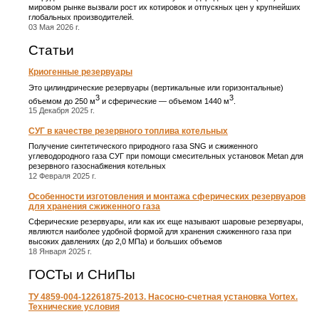
мировом рынке вызвали рост их котировок и отпускных цен у крупнейших
глобальных производителей.
03 Мая 2026 г.
Статьи
Криогенные резервуары
Это цилиндрические резервуары (вертикальные или горизонтальные)
3
3
объемом до 250 м
и сферические ― объемом 1440 м
.
15 Декабря 2025 г.
СУГ в качестве резервного топлива котельных
Получение синтетического природного газа SNG и сжиженного
углеводородного газа СУГ при помощи смесительных установок Metan для
резервного газоснабжения котельных
12 Февраля 2025 г.
Особенности изготовления и монтажа сферических резервуаров
для хранения сжиженного газа
Сферические резервуары, или как их еще называют шаровые резервуары,
являются наиболее удобной формой для хранения сжиженного газа при
высоких давлениях (до 2,0 МПа) и больших объемов
18 Января 2025 г.
ГОСТы и СНиПы
ТУ 4859-004-12261875-2013. Насосно-счетная установка Vortex.
Технические условия