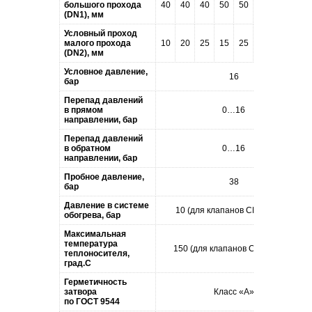
большого прохода
40
40
40
50
50
80
80
80
(DN1), мм
Условный проход
малого прохода
10
20
25
15
25
25
32
40
(DN2), мм
Условное давление,
16
бар
Перепад давлений
в прямом
0…16
направлении, бар
Перепад давлений
в обратном
0…16
направлении, бар
Пробное давление,
38
бар
Давление в системе
10 (для клапанов СЕНС-...-М)
обогрева, бар
Максимальная
температура
150 (для клапанов СЕНС-...-М)
теплоносителя,
град.С
Герметичность
затвора
Класс «А»
по
ГОСТ 9544