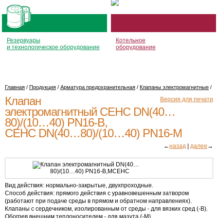
Резервуары
Котельное
и технологическое оборудование
оборудование
Главная
/
Продукция
/
Арматура предохранительная
/
Клапаны электромагнитные
/
Клапан
Версия для печати
электромагнитный СЕНС DN(40…
80)/(10…40)
PN16-В
,
СЕНС DN(40…80)/(10…40)
PN16-М
←
назад
|
далее
→
Вид действия:
нормально-закрытые
, двухпроходные.
Способ действия: прямого действия с уравновешенным затвором
(работают при подаче среды в прямом и обратном направлениях).
Клапаны с сердечником, изолированным от среды - для вязких сред (-В).
Обогрев внешним теплоносителем - для мазута (-М).