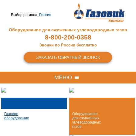
Выбор региона:
Россия
Оборудование для сжиженных
углеводородных газов
8-800-200-0358
Звонки по России бесплатно
ЗАКАЗАТЬ ОБРАТНЫЙ ЗВОНОК
МЕНЮ
Газовое
Оборудование
оборудование
для сжиженных
углеводородных
газов