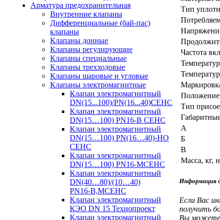
Арматура предохранительная
Тип уплотн
Внутренние клапаны
Потребляем
Дифференциальные (бай-пас)
Напряжени
клапаны
Клапаны донные
Продолжите
Клапаны регулирующие
Частота вкл
Клапаны специальные
Температур
Клапаны трехходовые
Температур
Клапаны шаровые и угловые
Маркировк
Клапаны электромагнитные
Клапан электромагнитный
Положение 
DN(15...100)/PN(16...40)СЕНС
Тип присо
Клапан электромагнитный
Габаритные 
DN(15…100)
PN16-В
СЕНС
A
Клапан электромагнитный
DN(15…100) PN(16…40)-НО
Б
СЕНС
В
Клапан электромагнитный
Масса, кг, 
DN(15…100)
PN16-М
СЕНС
Клапан электромагнитный
Информация д
DN(40…80)/(10…40)
PN16-В,M
СЕНС
Клапан электромагнитный
Если Вас и
КЭО DN 15 Технопроект
получить б
Клапан электромагнитный
Вы можете с