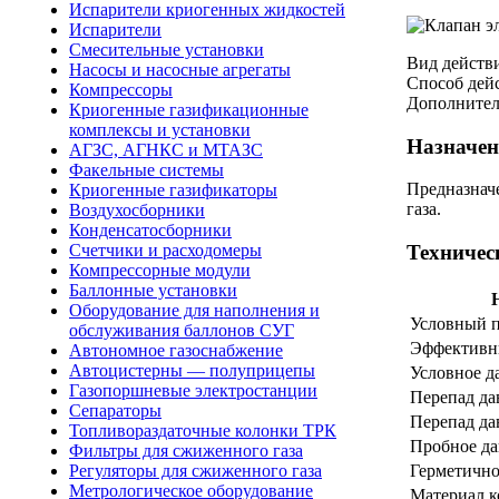
Испарители криогенных жидкостей
Испарители
Смесительные установки
Вид действ
Насосы и насосные агрегаты
Способ дей
Компрессоры
Дополнител
Криогенные газификационные
комплексы и установки
Назначен
АГЗС, АГНКС и МТАЗС
Факельные системы
Предназнач
Криогенные газификаторы
газа.
Воздухосборники
Конденсатосборники
Счетчики и расходомеры
Техничес
Компрессорные модули
Баллонные установки
Оборудование для наполнения и
Условный п
обслуживания баллонов СУГ
Эффективн
Автономное газоснабжение
Автоцистерны — полуприцепы
Условное д
Газопоршневые электростанции
Перепад да
Сепараторы
Перепад да
Топливораздаточные колонки ТРК
Пробное да
Фильтры для сжиженного газа
Герметично
Регуляторы для сжиженного газа
Метрологическое оборудование
Материал к