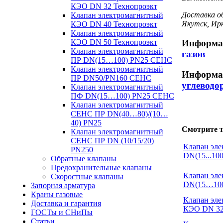
КЭО DN 32 Технопроэкт
Доставка об
Клапан электромагнитный
Якутск, Ир
КЭО DN 40 Технопроэкт
Клапан электромагнитный
Информа
КЭО DN 50 Технопроэкт
Клапан электромагнитный
газов
ПР DN(15…100) PN25 СЕНС
Клапан электромагнитный
Информа
ПР DN50/PN160 СЕНС
углеводо
Клапан электромагнитный
ПФ DN(15…100) PN25 СЕНС
Клапан электромагнитный
СЕНС ПР DN(40…80)/(10…
40) PN25
Смотрите т
Клапан электромагнитный
СЕНС ПР DN (10/15/20)
Клапан эл
PN250
DN(15...10
Обратные клапаны
Предохранительные клапаны
Клапан эл
Скоростные клапаны
DN(15…10
Запорная арматура
Краны газовые
Клапан эл
Доставка и гарантия
КЭО DN 32
ГОСТы и СНиПы
Статьи