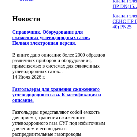
Клапан эл
ПР DN(15…
Клапан эл
Новости
СЕНС ПР 
40) PN25
Справочник. Оборудование для
сжиженных углеводородных газов.
Полная электронная версия.
В книге дано описание более 2000 образцов
различных приборов и оборудования,
применяемых в системах для сжиженных
углеводородных газов...
14 Июля 2026 г.
Газгольдеры для хранения сжиженного
углеводородного газа. Классификация и
описание.
Газгольдеры представляют собой емкость
для приема, хранения сжиженного
углеводородного газа СУГ под избыточным
давлением и его выдачи в
распределительные газопроводы.