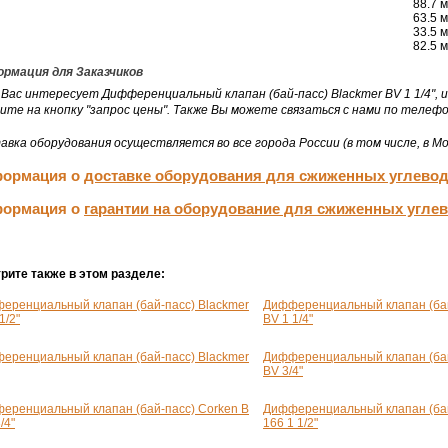
88.7 
63.5 
33.5 
82.5 
рмация для Заказчиков
 Вас интересует Дифференциальный клапан (бай-пасс) Blackmer BV 1 1/4",
ите на кнопку "запрос цены". Также Вы можете связаться с нами по телефо
авка оборудования осуществляется во все города России (в том числе, в Мо
ормация о
доставке оборудования для сжиженных углево
ормация о
гарантии на оборудование для сжиженных угле
рите также в этом разделе:
еренциальный клапан (бай-пасс) Blackmer
Дифференциальный клапан (бай
1/2"
BV 1 1/4"
еренциальный клапан (бай-пасс) Blackmer
Дифференциальный клапан (бай
BV 3/4"
еренциальный клапан (бай-пасс) Corken B
Дифференциальный клапан (бай
/4"
166 1 1/2"