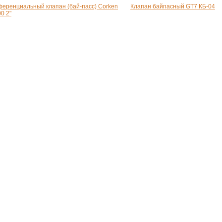
еренциальный клапан (бай-пасс) Corken
Клапан байпасный GT7 КБ-04
0 2"