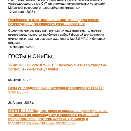
углеводородного газа СУГ при помощи смесительных установок
Metan для резервного газоснабжения котельных
12 Февраля 2025 г.
Особенности изготовления и монтажа сферических
резервуаров для хранения сжиженного газа
Сферические резервуары, или как их еще называют шаровые
резервуары, являются наиболее удобной формой для хранения
сжиженного газа при высоких давлениях (до 2,0 МПа) и больших
объемов
18 Января 2025 г.
ГОСТы и СНиПы
ТУ 4859-004-12261875-2013. Насосно-счетная установка
Vortex. Технические условия
08 Июня 2017 г.
Газы углеводородные сжиженные топливные. ГОСТ Р
52087-2003
26 Апреля 2017 г.
ВНТП 51-1-88 Ведомственные нормы на проектирование
установок по производству и хранению сжиженного
природного газа, изотермических хранилищ и
газозаправочных станций (временные)