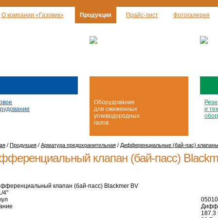
О компании «Газовик»
Продукция
Прайс-лист
Фотогалерея
овое
Оборудование
Резе
рудование
для сжиженных
и те
углеводородных
обор
газов
ая
/
Продукция
/
Арматура предохранительная
/
Дифференциальные (бай-пас) клапан
фференциальный клапан (бай-пасс) Blackme
кул
05010
ание
Диффе
187.3