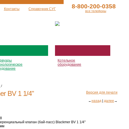
8-800-200-0358
Контакты
Справочник СУГ
все телефоны
рвуары
Котельное
хнологическое
оборудование
удование
ы
/
r BV 1 1/4"
Версия для печати
←
назад
|
далее
→
8
ренциальный клапан (бай-пасс) Blackmer BV 1 1/4"
 мм