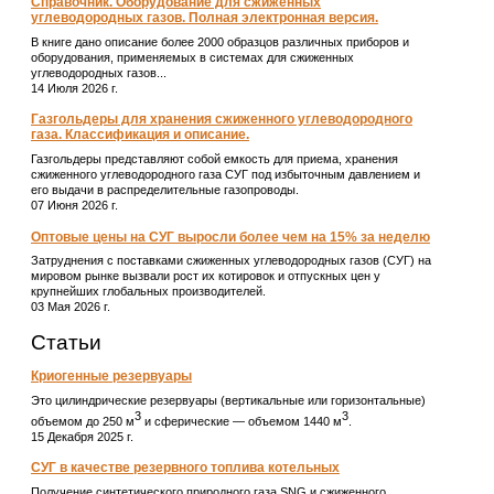
Справочник. Оборудование для сжиженных
углеводородных газов. Полная электронная версия.
В книге дано описание более 2000 образцов различных приборов и
оборудования, применяемых в системах для сжиженных
углеводородных газов...
14 Июля 2026 г.
Газгольдеры для хранения сжиженного углеводородного
газа. Классификация и описание.
Газгольдеры представляют собой емкость для приема, хранения
сжиженного углеводородного газа СУГ под избыточным давлением и
его выдачи в распределительные газопроводы.
07 Июня 2026 г.
Оптовые цены на СУГ выросли более чем на 15% за неделю
Затруднения с поставками сжиженных углеводородных газов (СУГ) на
мировом рынке вызвали рост их котировок и отпускных цен у
крупнейших глобальных производителей.
03 Мая 2026 г.
Статьи
Криогенные резервуары
Это цилиндрические резервуары (вертикальные или горизонтальные)
3
3
объемом до 250 м
и сферические ― объемом 1440 м
.
15 Декабря 2025 г.
СУГ в качестве резервного топлива котельных
Получение синтетического природного газа SNG и сжиженного