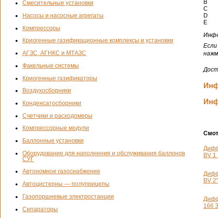
B
Смесительные установки
C
D
Насосы и насосные агрегаты
E
Компрессоры
Инфо
Криогенные газификационные комплексы и установки
Если
АГЗС, АГНКС и МТАЗС
нажм
Факельные системы
Дост
Криогенные газификаторы
Инф
Воздухосборники
Инф
Конденсатосборники
Счетчики и расходомеры
Компрессорные модули
Смот
Баллонные установки
Дифф
Оборудование для наполнения и обслуживания баллонов
BV 1 
СУГ
Автономное газоснабжение
Дифф
BV 2"
Автоцистерны — полуприцепы
Газопоршневые электростанции
Дифф
166 3
Сепараторы