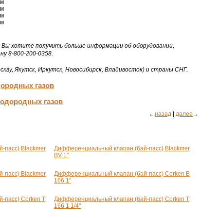
мм
мм
мм
мм
 и Вы хотите получить больше информации об оборудовании,
ну 8-800-200-0358.
скву, Якутск, Иркутск, Новосибирск, Владивосток) и страны СНГ.
дородных газов
водородных газов
←
назад
|
далее
→
-пасс) Blackmer
Дифференциальный клапан (бай-пасс) Blackmer
BV 1"
-пасс) Blackmer
Дифференциальный клапан (бай-пасс) Corken B
166 1"
-пасс) Corken T
Дифференциальный клапан (бай-пасс) Corken T
166 1 1/4"