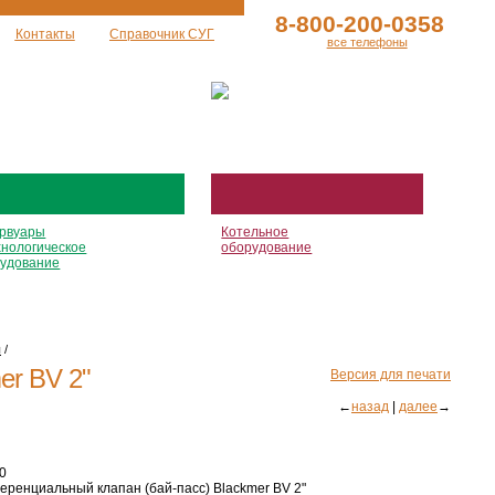
8-800-200-0358
Контакты
Справочник СУГ
все телефоны
рвуары
Котельное
хнологическое
оборудование
удование
ы
/
er BV 2"
Версия для печати
←
назад
|
далее
→
0
ренциальный клапан (бай-пасс) Blackmer BV 2"