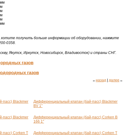
 мм
мм
мм
мм
мм
 мм
Вы хотите получить больше информации об оборудовании, нажмите
200-0358.
скву, Якутск, Иркутск, Новосибирск, Владивосток) и страны СНГ.
дородных газов
водородных газов
←
назад
|
далее
→
-пасс) Blackmer
Дифференциальный клапан (бай-пасс) Blackmer
BV 1"
-пасс) Blackmer
Дифференциальный клапан (бай-пасс) Corken B
166 1"
-пасс) Corken T
Дифференциальный клапан (бай-пасс) Corken T