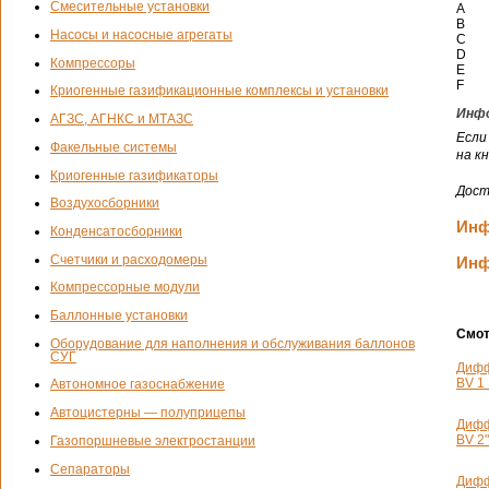
Смесительные установки
A
B
Насосы и насосные агрегаты
C
D
Компрессоры
E
F
Криогенные газификационные комплексы и установки
Инфо
АГЗС, АГНКС и МТАЗС
Если
Факельные системы
на к
Криогенные газификаторы
Дост
Воздухосборники
Инф
Конденсатосборники
Счетчики и расходомеры
Инф
Компрессорные модули
Баллонные установки
Смот
Оборудование для наполнения и обслуживания баллонов
СУГ
Дифф
BV 1 
Автономное газоснабжение
Автоцистерны — полуприцепы
Дифф
BV 2"
Газопоршневые электростанции
Сепараторы
Дифф