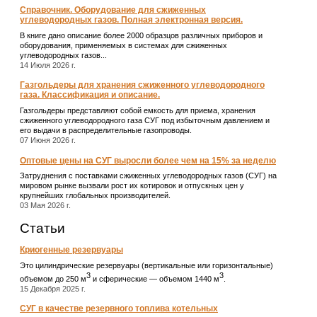
Справочник. Оборудование для сжиженных
углеводородных газов. Полная электронная версия.
В книге дано описание более 2000 образцов различных приборов и
оборудования, применяемых в системах для сжиженных
углеводородных газов...
14 Июля 2026 г.
Газгольдеры для хранения сжиженного углеводородного
газа. Классификация и описание.
Газгольдеры представляют собой емкость для приема, хранения
сжиженного углеводородного газа СУГ под избыточным давлением и
его выдачи в распределительные газопроводы.
07 Июня 2026 г.
Оптовые цены на СУГ выросли более чем на 15% за неделю
Затруднения с поставками сжиженных углеводородных газов (СУГ) на
мировом рынке вызвали рост их котировок и отпускных цен у
крупнейших глобальных производителей.
03 Мая 2026 г.
Статьи
Криогенные резервуары
Это цилиндрические резервуары (вертикальные или горизонтальные)
3
3
объемом до 250 м
и сферические ― объемом 1440 м
.
15 Декабря 2025 г.
СУГ в качестве резервного топлива котельных