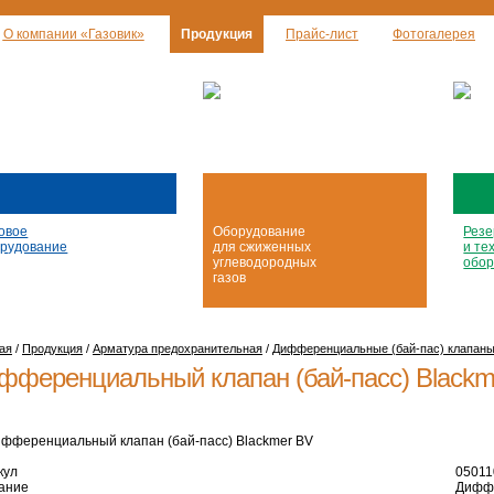
О компании «Газовик»
Продукция
Прайс-лист
Фотогалерея
овое
Оборудование
Резе
рудование
для сжиженных
и те
углеводородных
обор
газов
ая
/
Продукция
/
Арматура предохранительная
/
Дифференциальные (бай-пас) клапан
фференциальный клапан (бай-пасс) Blackm
кул
05011
ание
Диффе