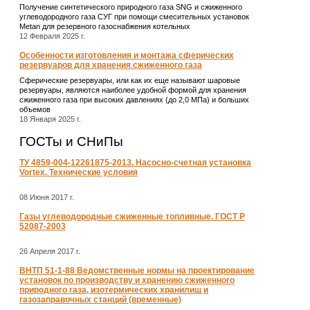
Получение синтетического природного газа SNG и сжиженного
углеводородного газа СУГ при помощи смесительных установок
Metan для резервного газоснабжения котельных
12 Февраля 2025 г.
Особенности изготовления и монтажа сферических
резервуаров для хранения сжиженного газа
Сферические резервуары, или как их еще называют шаровые
резервуары, являются наиболее удобной формой для хранения
сжиженного газа при высоких давлениях (до 2,0 МПа) и больших
объемов
18 Января 2025 г.
ГОСТы и СНиПы
ТУ 4859-004-12261875-2013. Насосно-счетная установка
Vortex. Технические условия
08 Июня 2017 г.
Газы углеводородные сжиженные топливные. ГОСТ Р
52087-2003
26 Апреля 2017 г.
ВНТП 51-1-88 Ведомственные нормы на проектирование
установок по производству и хранению сжиженного
природного газа, изотермических хранилищ и
газозаправочных станций (временные)