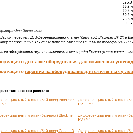
196.8
69.8 
60.3 
50.8 
23.8 
101.6
рмация для Заказчиков
 Вас интересует Дифференциальный клапан (бай-пасс) Blackmer BV 2", и 
нопку "запрос цены". Также Вы можете связаться с нами по телефону 8-800-
авка оборудования осуществляется во все города России (в том числе, в Мо
ормация о
доставке оборудования для сжиженных углево
ормация о
гарантии на оборудование для сжиженных угле
рите также в этом разделе:
еренциальный клапан (бай-пасс) Blackmer
Дифференциальный клапан (бай
1/2"
BV 1 1/4"
еренциальный клапан (бай-пасс) Blackmer
Дифференциальный клапан (бай
BV 3/4"
еренциальный клапан (бай-пасс) Corken B
Дифференциальный клапан (бай