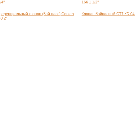
/4"
166 1 1/2"
еренциальный клапан (бай-пасс) Corken
Клапан байпасный GT7 КБ-04
0 2"