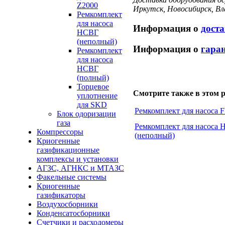
Z2000
Иркутск, Новосибирск, В
Ремкомплект
для насоса
Информация о
доста
НСВГ
(неполный)
Информация о
гара
Ремкомплект
для насоса
НСВГ
(полный)
Торцевое
Смотрите также в этом р
уплотнение
для SKD
Ремкомплект для насоса 
Блок одоризации
газа
Ремкомплект для насоса
Компрессоры
(неполный)
Криогенные
газификационные
комплексы и установки
АГЗС, АГНКС и МТАЗС
Факельные системы
Криогенные
газификаторы
Воздухосборники
Конденсатосборники
Счетчики и расходомеры