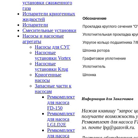
установки сжиженного
газа
Испарители криогенных
Обозначение
жидкостей
Испарители
Прокладка круглого сечения "О"
Смесительные установки
Уплотнительная прокладка круг
Насосы и насосные
агрегаты
Упругое кольцо подшипника 7/8
Насосы для СУГ
Шпонка ротора
Насосные
установки Vortex
Графитовое уплотнение
Насосные
Уплотнитель
установки Krug
Криогенные
Шпонка
насосы
Запасные части к
насосам
Ремкомплект
Информация для Заказчиков
для насоса
FD-150
Нажав клавишу "запрос це
Ремкомплект
получаете возможность у
для насоса
Ремкомплект для насоса 
LGLD2E
эл. почте lpg@gazovik.ru.
Ремкомплект
для насоса
Доставка оборудования осу