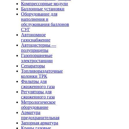
Компрессорные модули
Баллонные установки
Оборудование для
наполнения и
обслуживания баллонов
СУГ
Автономное
газоснабжение
Автоцистерны —
полуприцепы
Газопоршневые
электростанции
Сепараторы
Топливораздаточные
колонки ТРК
Фильтры для
сжиженного газа
Регуляторы для
сжиженного газа
Метрологическое
оборудование
Арматура
предохранительная
Запорная арматура
Краны газовые