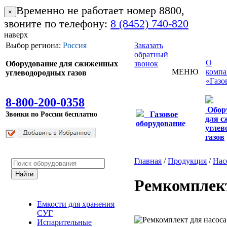
Временно не работает номер 8800,
×
звоните по телефону:
8 (8452) 740-820
наверх
Выбор региона:
Россия
Заказать
обратный
О
Оборудование для сжиженных
звонок
МЕНЮ
комп
углеводородных газов
«Газо
8-800-200-0358
Обор
Звонки по России бесплатно
Газовое
для 
оборудование
углев
газов
Главная
/
Продукция
/
Нас
Ремкомплект
Емкости для хранения
СУГ
Испарительные