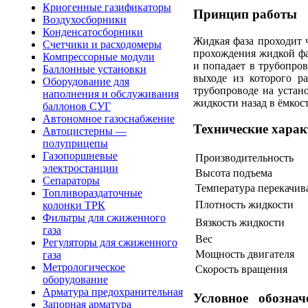
Криогенные газификаторы
Принцип работы
Воздухосборники
Конденсатосборники
Жидкая фаза проходит ч
Счетчики и расходомеры
прохождения жидкой фа
Компрессорные модули
и попадает в трубопров
Баллонные установки
выходе из которого р
Оборудование для
трубопроводе на устан
наполнения и обслуживания
жидкости назад в ёмкост
баллонов СУГ
Автономное газоснабжение
Технические харак
Автоцистерны —
полуприцепы
Газопоршневые
Производительность
электростанции
Высота подъема
Сепараторы
Температура перекачив
Топливораздаточные
Плотность жидкости
колонки ТРК
Фильтры для сжиженного
Вязкость жидкости
газа
Вес
Регуляторы для сжиженного
Мощность двигателя
газа
Метрологическое
Скорость вращения
оборудование
Арматура предохранительная
Условное обознач
Запорная арматура