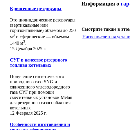
Информация о
гар
Криогенные резервуары
Это цилиндрические резервуары
(вертикальные или
Смотрите также в этом
горизонтальные) объемом до 250
3
Насосно-счетная устано
м
и сферические ― объемом
3
1440 м
.
15 Декабря 2025 г.
СУГ в качестве резервного
топлива котельных
Получение синтетического
природного газа SNG и
сжиженного углеводородного
газа СУГ при помощи
смесительных установок Metan
для резервного газоснабжения
котельных
12 Февраля 2025 г.
Особенности изготовления и
монтажа сферических