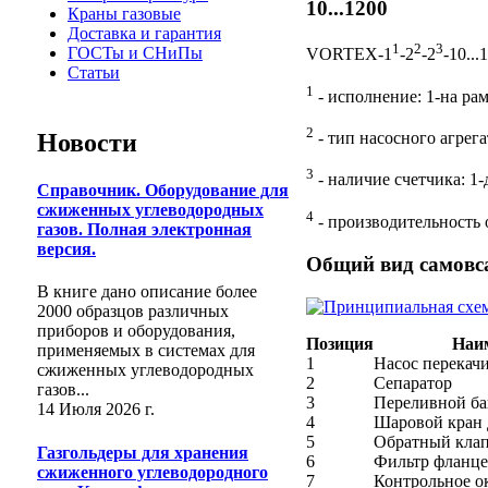
10...1200
Краны газовые
Доставка и гарантия
1
2
3
ГОСТы и СНиПы
VORTEX-1
-2
-2
-10...
Статьи
1
- исполнение: 1-на рам
2
Новости
- тип насосного агрег
3
- наличие счетчика: 1-д
Справочник. Оборудование для
сжиженных углеводородных
4
- производительность 
газов. Полная электронная
версия.
Общий вид самовс
В книге дано описание более
2000 образцов различных
приборов и оборудования,
Позиция
Наи
применяемых в системах для
1
Насос перека
сжиженных углеводородных
2
Сепаратор
газов...
3
Переливной ба
14 Июля 2026 г.
4
Шаровой кран
5
Обратный кла
Газгольдеры для хранения
6
Фильтр фланц
сжиженного углеводородного
7
Контрольное о