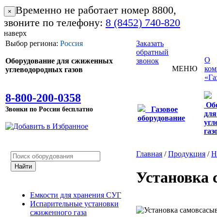
Временно не работает номер 8800,
×
звоните по телефону:
8 (8452) 740-820
наверх
Выбор региона:
Россия
Заказать
обратный
О
Оборудование для сжиженных
звонок
МЕНЮ
ком
углеводородных газов
«Га
8-800-200-0358
Об
Звонки по России бесплатно
Газовое
для
оборудование
угл
газ
Главная
/
Продукция
/
Н
Установка 
Емкости для хранения СУГ
Испарительные установки
сжиженного газа