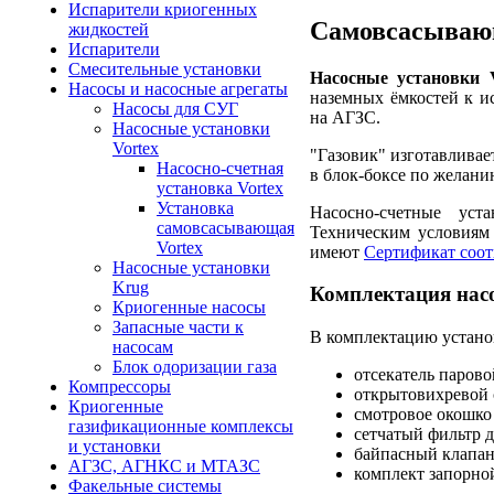
Испарители криогенных
Самовсасывающ
жидкостей
Испарители
Смесительные установки
Насосные установки 
Насосы и насосные агрегаты
наземных ёмкостей к и
Насосы для СУГ
на АГЗС.
Насосные установки
Vortex
"Газовик" изготавливае
Насосно-счетная
в блок-боксе по желани
установка Vortex
Установка
Насосно-счетные уст
самовсасывающая
Техническим условия
Vortex
имеют
Сертификат соот
Насосные установки
Krug
Комплектация нас
Криогенные насосы
Запасные части к
В комплектацию устано
насосам
Блок одоризации газа
отсекатель паров
Компрессоры
открытовихревой 
Криогенные
смотровое окошко
газификационные комплексы
сетчатый фильтр 
и установки
байпасный клапан
АГЗС, АГНКС и МТАЗС
комплект запорно
Факельные системы