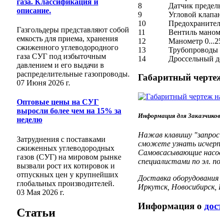
газа. Классификация и
8
Датчик предел
описание.
9
Угловой клапа
10
Предохраните
Газгольдеры представляют собой
11
Вентиль маном
емкость для приема, хранения
12
Манометр 0...2
сжиженного углеводородного
13
Трубопроводы
газа СУГ под избыточным
14
Дроссельный д
давлением и его выдачи в
распределительные газопроводы.
Габаритный чертеж
07 Июня 2026 г.
Оптовые цены на СУГ
выросли более чем на 15% за
Информация для Заказчико
неделю
Нажав клавишу "запрос 
Затруднения с поставками
сможете узнать исчерп
сжиженных углеводородных
Самовсасывающие насос
газов (СУГ) на мировом рынке
специалистами по эл. по
вызвали рост их котировок и
отпускных цен у крупнейших
Доставка оборудования 
глобальных производителей.
Иркутск, Новосибирск,
03 Мая 2026 г.
Информация о
дос
Статьи