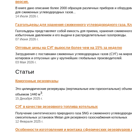
версия.
В книге дано описание более 2000 образцов различных приборов и оборудо
для сжиженных углеводородных газов...
14 Июля 2026 г.
Газгольдеры для хранения сжиженного углеводородного газа. Кл
Газгольдеры представляют собой емкость для приема, хранения сжиженного
избыточным давлением и его выдачи в распределительные газопроводы.
07 Июня 2026 г.
Оптовые цены на СУГ выросли более чем на 15% за неделю
Затруднения с поставками сжиженных углеводородных газов (СУГ) на миро
котировок и отпускных цен у крупнейших глобальных производителей.
03 Мая 2026 г.
Статьи
Криогенные резервуары
Это цилиндрические резервуары (вертикальные или горизонтальные) объем
3
объемом 1440 м
.
15 Декабря 2025 г.
СУГ в качестве резервного топлива котельных
Получение синтетического природного газа SNG и сжиженного углеводородн
смесительных установок Metan для резервного газоснабжения котельных
12 Февраля 2025 г.
Особенности изготовления и монтажа сферических резервуаров 