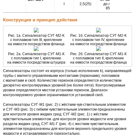
I
2,5(25)
до плюс
0,
85,°С
Конструкция и принцип действия
Рис. 1а. Сигнализатор
СУГ-М2-К
Рис. 1б. Сигнализатор
СУГ-М2-К
с поплавком тип III, крепление
с поплавком тип IV, крепление
на емкости посредством фланца
на емкости посредством фланца
Рис. 2а. Сигнализатор
СУГ-М1-К
Рис. 2б. Сигнализатор
СУГ-М1-К
с поплавком тип I, крепление
с поплавком тип II, крепление
на емкости посредством штуцера
на емкости посредством фланца
Сигнализаторы состоят из корпуса (только исполнение k), направляющей
трубы с
магнито-управляемыми
контактами (герконами), поплавков
с магнитами и скоб. Количество герконов определяется количеством
дискретно контролируемых уровней (не более пяти). Контролируемые
уровни определяются местом установки герконов. Диапазон
контролируемого уровня ограничивается установкой скоб.
Сигнализаторы
СУГ-М1
(рис. 2) с жёстким
чув-ствительным
элементом
и
СУГ-М3
(рис. 3) с гибким чувствительным элементом предназначены
для контроля уровня жидких сред;
СУГ-М2
(рис. 1) с жёстким
чувствительным элементом -для контроля уровня жидкости или уровня
раздела жидких сред;
СУГ-М1-Г
(рис. 4) с жестким чувствительным
элементом предназначены для контроля верхнего предельного уровня
жидкости и устанавливаются горизонтально.