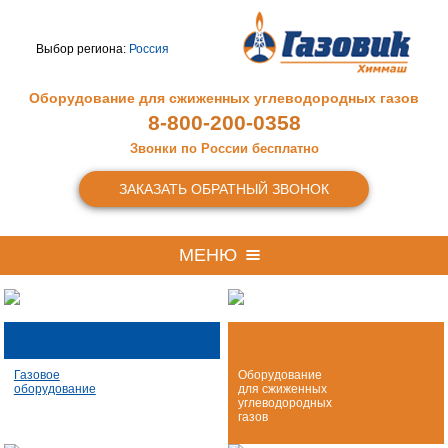
Выбор региона:
Россия
Оборудование для сжиженных
углеводородных газов
8-800-200-0358
Звонки по России бесплатно
ЗАКАЗАТЬ ОБРАТНЫЙ ЗВОНОК
МЕНЮ
Газовое
Оборудование
оборудование
для сжиженных
углеводородных
газов