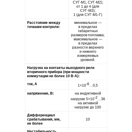
СУГ-М1
,
СУГ-М2
);
от 1 до 4 (для
СУГ-М3
);
1 (для
СУГ-М1-Г
)
Расстояние между
минимальное —
точками контроля:
в пределах
габаритных
размеров поплавка;
максимальное —
в пределах
разности верхнего
и нижнего
измеряемых
уровней.
Нагрузка на контакты выходного реле
вторичного прибора (при мощности
коммутации не более 10 В·А):
ток, А
-6
1×10
…0,5
напряжение, В:
на индуктивной
-2
нагрузке 5×10
…36
на активной
нагрузке до 100
Дифференциал
срабатывания, мм,
10
не более
Нестабильность