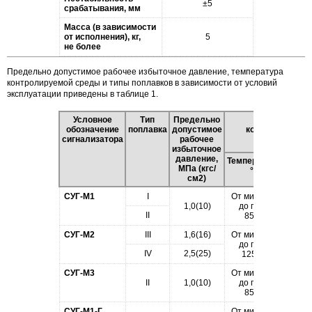
±5
срабатывания, мм
Масса (в зависимости
от исполнения), кг,
5
не более
Предельно допустимое рабочее избыточное давление, температура
контролируемой среды и типы поплавков в зависимости от условий
эксплуатации приведены в таблице 1.
Условное
Тип
Предельно
Параметры
обозначение
поплавка
допустимое
контролируемо
сигнализатора
рабочее
жидкости
избыточное
давление,
Температура,
Плотн
МПа (кгс/
°С
г/
см2)
СУГ-М1
I
От минус 60
0
1,0(10)
до плюс
II
0
85,°С
СУГ-М2
III
1,6(16)
От минус 60
0
до плюс
IV
2,5(25)
0
125,°С
СУГ-М3
От минус 60
II
1,0(10)
до плюс
0
85,°С
СУГ-М1-Г
От минус 60