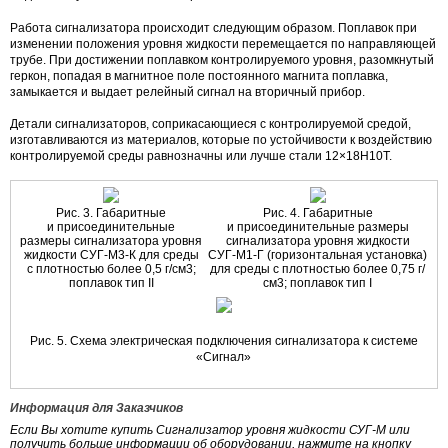
Работа сигнализатора происходит следующим образом. Поплавок при
изменении положения уровня жидкости перемещается по направляющей
трубе. При достижении поплавком контролируемого уровня, разомкнутый
геркон, попадая в магнитное поле постоянного магнита поплавка,
замыкается и выдает релейный сигнал на вторичный прибор.
Детали сигнализаторов, соприкасающиеся с контролируемой средой,
изготавливаются из материалов, которые по устойчивости к воздействию
контролируемой среды равнозначны или лучше стали 12×18Н10Т.
Рис. 3. Габаритные
Рис. 4. Габаритные
и присоединительные
и присоединительные размеры
размеры сигнализатора уровня
сигнализатора уровня жидкости
жидкости
СУГ-М3-К
для среды
СУГ-М1-Г
(горизонтальная установка)
с плотностью более 0,5 г/см3;
для среды с плотностью более 0,75 г/
поплавок тип II
см3; поплавок тип I
Рис. 5. Схема электрическая подключения сигнализатора к системе
«Сигнал»
Информация для Заказчиков
Если Вы хотите купить Сигнализатор уровня жидкости СУГ-М или
получить больше информации об оборудовании, нажмите на кнопку