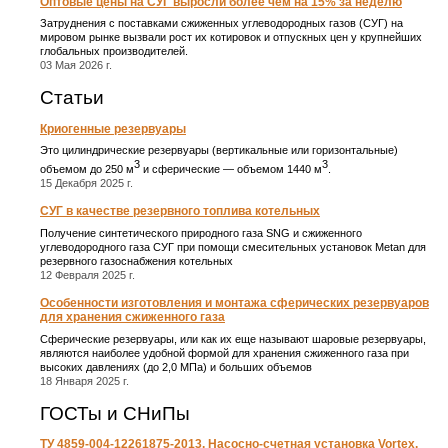
Оптовые цены на СУГ выросли более чем на 15% за неделю
Затруднения с поставками сжиженных углеводородных газов (СУГ) на
мировом рынке вызвали рост их котировок и отпускных цен у крупнейших
глобальных производителей.
03 Мая 2026 г.
Статьи
Криогенные резервуары
Это цилиндрические резервуары (вертикальные или горизонтальные)
3
3
объемом до 250 м
и сферические ― объемом 1440 м
.
15 Декабря 2025 г.
СУГ в качестве резервного топлива котельных
Получение синтетического природного газа SNG и сжиженного
углеводородного газа СУГ при помощи смесительных установок Metan для
резервного газоснабжения котельных
12 Февраля 2025 г.
Особенности изготовления и монтажа сферических резервуаров
для хранения сжиженного газа
Сферические резервуары, или как их еще называют шаровые резервуары,
являются наиболее удобной формой для хранения сжиженного газа при
высоких давлениях (до 2,0 МПа) и больших объемов
18 Января 2025 г.
ГОСТы и СНиПы
ТУ 4859-004-12261875-2013. Насосно-счетная установка Vortex.