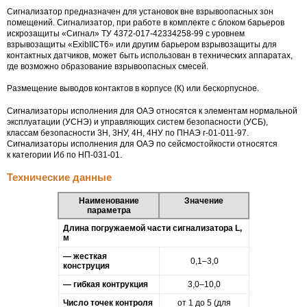
Сигнализатор предназначен для установок вне взрывоопасных зон
помещений. Сигнализатор, при работе в комплекте с блоком барьеров
искрозащиты «Сигнал» ТУ 4372-
017-42334258-99
с уровнем
взрывозащиты «ExibIICT6» или другим барьером взрывозащиты для
контактных датчиков, может быть использован в технических аппаратах,
где возможно образование взрывоопасных смесей.
Размещение выводов контактов в корпусе (К) или бескорпусное.
Сигнализаторы исполнения для ОАЭ относятся к элементам нормальной
эксплуатации (УСНЭ) и управляющих систем безопасности (УСБ),
классам безопасности 3Н, 3НУ, 4Н, 4НУ по ПНАЭ г-
01-011-97
.
Сигнализаторы исполнения для ОАЭ по сейсмостойкости относятся
к категории Иб по
НП-031-01
.
Технические данные
Наименование
Значение
параметра
Длина погружаемой части сигнализатора L,
м
— жесткая
0,1–3,0
конструция
— гибкая контрукция
3,0–10,0
Число точек контроля
от 1 до 5 (для