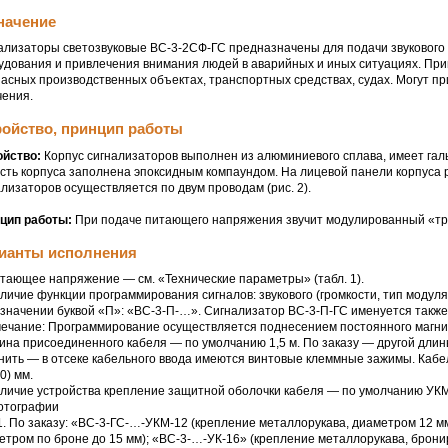
начение
ализаторы светозвуковые ВС-
3-2СФ-ГС
предназначены для подачи звукового 
удования и привлечения внимания людей в аварийных и иных ситуациях. Пр
пасных производственных объектах, транспортных средствах, судах. Могут п
чения.
ройство, принцип работы
ойство:
Корпус сигнализаторов выполнен из алюминиевого сплава, имеет гал
сть корпуса заполнена эпоксидным компаундом. На лицевой панели корпуса р
ализаторов осуществляется по двум проводам (рис. 2).
цип работы:
При подаче питающего напряжения звучит модулированный «тре
ианты исполнения
итающее напряжение — см. «Технические параметры» (табл. 1).
аличие функции программирования сигналов: звукового (громкости, тип модуля
означении буквой «П»: «ВС-3-П-…». Сигнализатор ВС-
3-П-ГС
именуется также
ечание: Программирование осуществляется поднесением постоянного магнита 
лина присоединенного кабеля — по умолчанию 1,5 м. По заказу — другой длин
нить — в отсеке кабельного ввода имеются винтовые клеммные зажимы. Кабе
0) мм.
аличие устройства крепление защитной оболочки кабеля — по умолчанию
УКМ
отографии
1. По заказу: «ВС-3-ГС-…-
УКМ-12
(крепление металлорукава, диаметром 12 мм
етром по броне до 15 мм); «ВС-3-…-
УК-16
» (крепление металлорукава, брони