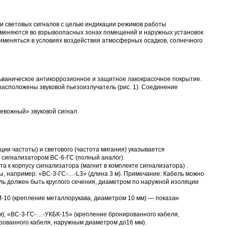
и световых сигналов с целью индикации режимов работы
именяются во взрывоопасных зонах помещений и наружных установок
рименяться в условиях воздействия атмосферных осадков, солнечного
ьваническое антикоррозионное и защитное лакокрасочное покрытие.
асположены звуковой пьезоизлучатель (рис. 1). Соединение
вожный» звуковой сигнал.
ции частоты) и светового (частота мигания) указывается
 сигнализатором
ВС-6-ГС
(полный аналог).
к корпусу сигнализатора (магнит в комплекте сигнализатора) .
ы, например: «ВС-3-ГС-…-L3» (длина 3 м). Примечание: Кабель можно
ль должен быть круглого сечения, диаметром по наружной изоляции
-10
(крепление металлорукава, диаметром 10 мм) — показан
); «ВС-3-ГС-…-
УКБК-15
» (крепление бронированного кабеля,
рованного кабеля, наружным диаметром до16 мм).