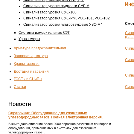
Инф
Сигнализатор уровня жидкости СУГ-М
Сигнализатор уровня СУС-100
Сигнализатор уровня СУС-PM, РОС-101, РОС-102
Смот
Сигнализатор уровня ультрозвуковые УЗС-М4
Системы измерительные СУГ
Сигн
(ВС-
Уровнемеры
Арматура предохранительная
Сигн
Запорная арматура
Сигн
Краны газовые
Доставка и гарантия
Сигн
ГОСТы и СНиПы
Сигн
Статьи
Новости
Справочник. Оборудование для сжиженных
углеводородных газов. Полная электронная версия.
В книге дано описание более 2000 образцов различных приборов и
оборудования, применяемых в системах для сжиженных
углеводородных газов...