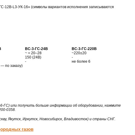
ГС-12В-
L3-УК-16
» (символы вариантов исполнения записываются
В
ВС-
3-ГС-24В
ВС-
3-ГС-220В
~ = 20–28
~220±20
150 (24В)
-
-
не более 6
 — по заказу)
-6-ГС) или получить больше информации об оборудовании, нажмите
200-0358.
кву, Якутск, Иркутск, Новосибирск, Владивосток) и страны СНГ.
дородных газов