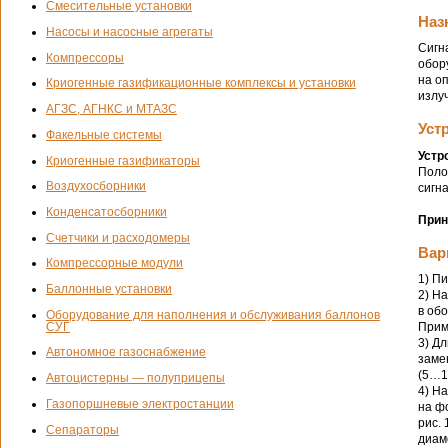
Смесительные установки
Наз
Насосы и насосные агрегаты
Сигн
Компрессоры
обор
на о
Криогенные газификационные комплексы и установки
излу
АГЗС, АГНКС и МТАЗС
Уст
Факельные системы
Устр
Криогенные газификаторы
Поло
Воздухосборники
сигн
Конденсатосборники
Прин
Счетчики и расходомеры
Вар
Компрессорные модули
1) П
Баллонные установки
2) Н
в об
Оборудование для наполнения и обслуживания баллонов
СУГ
Прим
3) Д
Автономное газоснабжение
заме
(5…1
Автоцистерны — полуприцепы
4) Н
Газопоршневые электростанции
на ф
рис. 
Сепараторы
диам