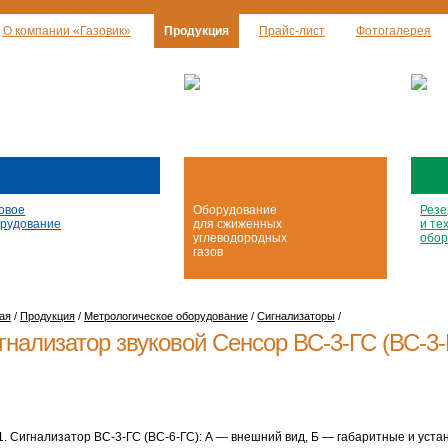
О компании «Газовик»
Продукция
Прайс-лист
Фотогалерея
овое
Оборудование
Резе
рудование
для сжиженных
и те
углеводородных
обор
газов
ая
/
Продукция
/
Метрологическое оборудование
/
Сигнализаторы
/
гнализатор звуковой Сенсор
ВС-3-ГС
(ВС-
3
 1. Сигнализатор
ВС-3-ГС
(
ВС-6-ГС
): А — внешний вид, Б — габаритные и уст