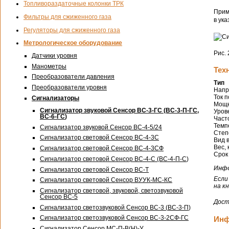
Топливораздаточные колонки ТРК
Прим
Фильтры для сжиженного газа
в ук
Регуляторы для сжиженного газа
Метрологическое оборудование
Рис.
Датчики уровня
Манометры
Тех
Преобразователи давления
Тип
Преобразователи уровня
Напр
Ток 
Сигнализаторы
Мощн
Сигнализатор звуковой Сенсор
ВС-3-ГС
(ВС-
3-П-ГС
,
Урове
ВС-6-ГС
)
Часто
Темпе
Сигнализатор звуковой Сенсор
ВС-4-5
/24
Степ
Сигнализатор световой Сенсор
ВС-4-3С
Вид 
Вес, 
Сигнализатор световой Сенсор
ВС-4-3СФ
Срок
Сигнализатор световой Сенсор
ВС-4-С
(ВС-
4-П-С
)
Инфо
Сигнализатор световой Сенсор
ВС-Т
Если
Сигнализатор световой Сенсор
ВУУК-МС-КС
на к
Сигнализатор световой, звуковой, светозвуковой
Сенсор
ВС-5
Дост
Сигнализатор светозвуковой Сенсор
ВС-3
(
ВС-3-П
)
Сигнализатор светозвуковой Сенсор ВС-
3-2СФ-ГС
Инф
Сигнализатор Сенсор
МС-П-В
(Н)-У