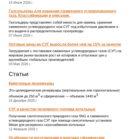
14 Июля 2026 г.
Газгольдеры для хранения сжиженного углеводородного
газа. Классификация и описание.
Газгольдеры представляют собой емкость для приема, хранения
сжиженного углеводородного газа СУГ под избыточным давлением и
его выдачи в распределительные газопроводы.
07 Июня 2026 г.
Оптовые цены на СУГ выросли более чем на 15% за неделю
Затруднения с поставками сжиженных углеводородных газов (СУГ) на
мировом рынке вызвали рост их котировок и отпускных цен у
крупнейших глобальных производителей.
03 Мая 2026 г.
Статьи
Криогенные резервуары
Это цилиндрические резервуары (вертикальные или горизонтальные)
3
3
объемом до 250 м
и сферические ― объемом 1440 м
.
15 Декабря 2025 г.
СУГ в качестве резервного топлива котельных
Получение синтетического природного газа SNG и сжиженного
углеводородного газа СУГ при помощи смесительных установок
Metan для резервного газоснабжения котельных
12 Февраля 2025 г.
Особенности изготовления и монтажа сферических