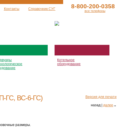
8-800-200-0358
Контакты
Справочник СУГ
все телефоны
рвуары
Котельное
хнологическое
оборудование
удование
-П-ГС
,
ВС-6-ГС
)
Версия для печати
назад |
далее
→
ановочные размеры.