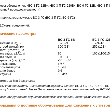
еры обозначения: «ВС-
3-ГС-12В
», «ВС-3-
П-ГС-220В
», ВС-
6-ГС-12В
; «ВС-3-П-
азанной последовательности).
 2.Схемы соединений.
нические параметры
ВС-
3-ГС-6В
ВС-
3-ГС-12
яжение (Uп), В
~ = 5–9
~ = 9–16
потребляемый, мА
300 (6В)
250 (12В)
ость (Рпотр.), Вт
-
-
нь звука, дБА/1 м
95
105 (110/115
та звука, кГц
1,5 — 4
ратура (tокр.), °С
-50… +60
ень защиты
IP67
взрывозащиты
1ExsIIT3
кг, не более
0,6
 службы
15 лет
рмация для Заказчиков
 Вы хотите купить Сигнализатор звуковой Сенсор ВС-3-ГС (ВС-3-П-ГС, ВС
нопку "запрос цены". Также Вы можете связаться с нами по телефону 8-800-
авка оборудования осуществляется во все города России (в том числе в Мос
ормация о
доставке оборудования для сжиженных углево