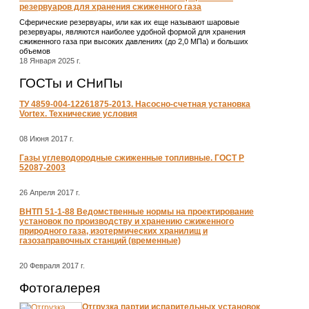
резервуаров для хранения сжиженного газа
Сферические резервуары, или как их еще называют шаровые
резервуары, являются наиболее удобной формой для хранения
сжиженного газа при высоких давлениях (до 2,0 МПа) и больших
объемов
18 Января 2025 г.
ГОСТы и СНиПы
ТУ 4859-004-12261875-2013. Насосно-счетная установка
Vortex. Технические условия
08 Июня 2017 г.
Газы углеводородные сжиженные топливные. ГОСТ Р
52087-2003
26 Апреля 2017 г.
ВНТП 51-1-88 Ведомственные нормы на проектирование
установок по производству и хранению сжиженного
природного газа, изотермических хранилищ и
газозаправочных станций (временные)
20 Февраля 2017 г.
Фотогалерея
Отгрузка партии испарительных установок