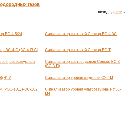
водородных газов
назад |
далее
→
сор
ВС-4-5
/24
Сигнализатор световой Сенсор
ВС-4-3С
сор
ВС-4-С
(ВС-
4-П-С
)
Сигнализатор световой Сенсор
ВС-Т
овой, светозвуковой
Сигнализатор светозвуковой Сенсор
ВС-3
(
ВС-3-П
)
В
(Н)-У
Сигнализатор уровня жидкости СУГ-М
M, РОС-101, РОС-102
Сигнализатор уровня ультрозвуковые УЗС-
М4