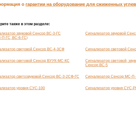
ормация о
гарантии на оборудование для сжиженных угле
рите также в этом разделе:
ализатор звуковой Сенсор
ВС-3-ГС
Сигнализатор звуковой Сен
3-П-ГС
,
ВС-6-ГС
)
ализатор световой Сенсор
ВС-4-3СФ
Сигнализатор световой Сен
ализатор световой Сенсор
ВУУК-МС-КС
Сигнализатор световой, звук
Сенсор
ВС-5
ализатор светозвуковой Сенсор ВС-
3-2СФ-ГС
Сигнализатор Сенсор
МС-П-
ализатор уровня СУС-100
Сигнализатор уровня СУС-P