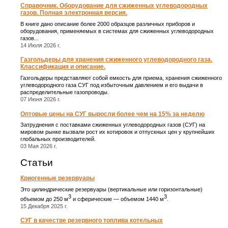
Справочник. Оборудование для сжиженных углеводородных
газов. Полная электронная версия.
В книге дано описание более 2000 образцов различных приборов и
оборудования, применяемых в системах для сжиженных углеводородных
газов...
14 Июля 2026 г.
Газгольдеры для хранения сжиженного углеводородного газа.
Классификация и описание.
Газгольдеры представляют собой емкость для приема, хранения сжиженного
углеводородного газа СУГ под избыточным давлением и его выдачи в
распределительные газопроводы.
07 Июня 2026 г.
Оптовые цены на СУГ выросли более чем на 15% за неделю
Затруднения с поставками сжиженных углеводородных газов (СУГ) на
мировом рынке вызвали рост их котировок и отпускных цен у крупнейших
глобальных производителей.
03 Мая 2026 г.
Статьи
Криогенные резервуары
Это цилиндрические резервуары (вертикальные или горизонтальные)
3
3
объемом до 250 м
и сферические ― объемом 1440 м
.
15 Декабря 2025 г.
СУГ в качестве резервного топлива котельных