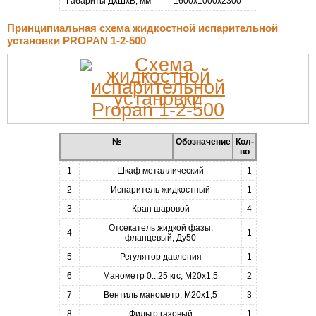
Габариты ДхШхВ, мм
1600х1000х2300
Принципиальная схема жидкостной испарительной
установки PROPAN 1-2-500
№
Обозначение
Кол-
во
1
Шкаф металлический
1
2
Испаритель жидкостный
1
3
Кран шаровой
4
Отсекатель жидкой фазы,
4
1
фланцевый, Ду50
5
Регулятор давления
1
6
Манометр 0...25 кгс, М20х1,5
2
7
Вентиль манометр, М20х1,5
3
8
Фильтр газовый
1