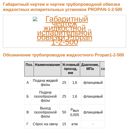
Габаритный чертеж и чертеж трубопроводной обвязки
жидкостных испарительных установок PROPAN-1-2-500
Обозначение трубопроводов жидкостного Propan1-2-500
Поз.
Наименование
Условный
Давление,
Тип
проход,
МПа
соединения
мм
Подача жидкой
А
25
1,6
фланцевый
фазы
Подача
Б
газообразной
25
1,6
фланцевый
фазы
Выход
Р
вых
В
газообразной
50
фланцевый
0,005
фазы
Г
Сброс на свечу
15
атм.
-