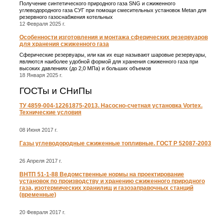
Получение синтетического природного газа SNG и сжиженного
углеводородного газа СУГ при помощи смесительных установок Metan для
резервного газоснабжения котельных
12 Февраля 2025 г.
Особенности изготовления и монтажа сферических резервуаров
для хранения сжиженного газа
Сферические резервуары, или как их еще называют шаровые резервуары,
являются наиболее удобной формой для хранения сжиженного газа при
высоких давлениях (до 2,0 МПа) и больших объемов
18 Января 2025 г.
ГОСТы и СНиПы
ТУ 4859-004-12261875-2013. Насосно-счетная установка Vortex.
Технические условия
08 Июня 2017 г.
Газы углеводородные сжиженные топливные. ГОСТ Р 52087-2003
26 Апреля 2017 г.
ВНТП 51-1-88 Ведомственные нормы на проектирование
установок по производству и хранению сжиженного природного
газа, изотермических хранилищ и газозаправочных станций
(временные)
20 Февраля 2017 г.