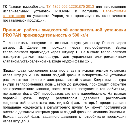
ГК Газовик разработала
ТУ 4859-002-12261875-2013
для изготовления
испарительных установок PROPAN и получила
Сертификаты
соответствия
на установки Propan, что гарантирует высокое качество
поставляемой продукции.
Принцип работы жидкостной испарительной установки
PROPAN производительностью 500 кг/ч
Теплоноситель поступает в испарительную установку Propan через
штуцер Д. Далее он проходит через теплообменник. Выход
теплоносителя происходит через штуцер Е. На выходе теплоносителя
находится датчик температуры для управления электромагнитным
клапаном, установленном на входе жидкой фазы СУГ.
Жидкая фаза сжиженного газа поступает в испарительную установку
через штуцер А. На линии жидкой фазы в испарительной установке
располагаются фильтр и электромагнитный клапан. Когда температура
внутри теплообменника повышается до рабочей, происходит открытие
электромагнитного клапана, после чего газ поступает в теплообменник,
где жидкая фаза СУГ преобразовывается в парообразную. На выходе
паровой фазы перед регулятором давления расположен
конденсатосборник-отсекатель жидкой фазы, который предотвращает
попадание конденсата в регуляторную группу. Он может поставляться
вместе с датчиком контроля уровня жидкой фазы по желанию Заказчика.
Выход паровой фазы заданного давления к потребителю происходит
через штуцер В.