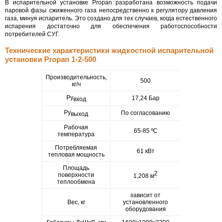
В испарительной установке Propan разработана возможность подачи
паровой фазы сжиженного газа непосредственно к регулятору давления
газа, минуя испаритель. Это создано для тех случаев, когда естественного
испарения достаточно для обеспечения работоспособности
потребителей СУГ.
Технические характеристики жидкостной испарительной
установки Propan 1-2-500
Производительность,
500
кг/ч
Ру
17,24 Бар
вход
Ру
По согласованию
выход
Рабочая
65-85 ºС
температура
Потребляемая
61 кВт
тепловая мощность
Площадь
2
поверхности
1,208 м
теплообмена
зависит от
Вес, кг
установленного
оборудования