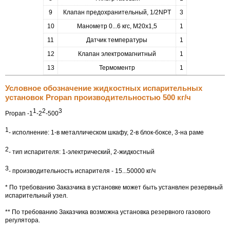
9
Клапан предохранительный, 1/2NPT
3
10
Манометр 0...6 кгс, М20х1,5
1
11
Датчик температуры
1
12
Клапан электромагнитный
1
13
Термоментр
1
Условное обозначение жидкостных испарительных
установок Propan производительностью 500 кг/ч
1
2
3
Propan -1
-2
-500
1
- исполнение: 1-в металлическом шкафу, 2-в блок-боксе, 3-на раме
2
- тип испарителя: 1-электрический, 2-жидкостный
3
- производительность испарителя - 15...50000 кг/ч
* По требованию Заказчика в установке может быть устанвлен резервный
испарительный узел.
** По требованию Заказчика возможна установка резервного газового
регулятора.