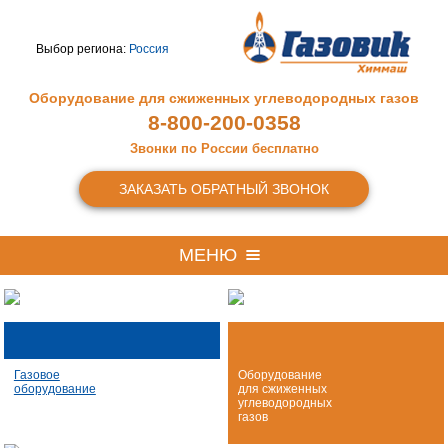
Выбор региона:
Россия
Оборудование для сжиженных
углеводородных газов
8-800-200-0358
Звонки по России бесплатно
ЗАКАЗАТЬ ОБРАТНЫЙ ЗВОНОК
МЕНЮ
Газовое
Оборудование
оборудование
для сжиженных
углеводородных
газов