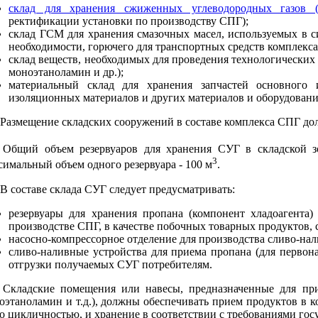
склад для хранения сжиженных углеводородных газов 
ректификации установки по производству СПГ);
склад ГСМ для хранения смазочных масел, используемых в си
необходимости, горючего для транспортных средств комплекса
склад веществ, необходимых для проведения технологических 
моноэтаноламин и др.);
материальный склад для хранения запчастей основного и
изоляционных материалов и других материалов и оборудовани
. Размещение складских сооружений в составе комплекса СПГ до
. Общий объем резервуаров для хранения СУГ в складской
3
симальный объем одного резервуара - 100 м
.
. В составе склада СУГ следует предусматривать:
резервуары для хранения пропана (компонент хладоагента
производстве СПГ, в качестве побочных товарных продуктов, 
насосно-компрессорное отделение для производства сливо-на
сливо-наливные устройства для приема пропана (для первон
отгрузки получаемых СУГ потребителям.
. Складские помещения или навесы, предназначенные для при
оэтаноламин и т.д.), должны обеспечивать прием продуктов в 
го цикличностью, и хранение в соответствии с требованиями гос