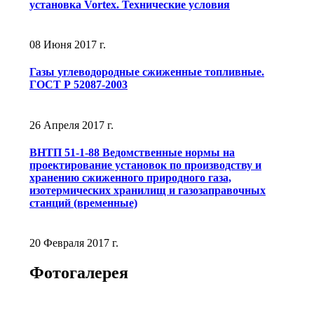
установка Vortex. Технические условия
08 Июня 2017 г.
Газы углеводородные сжиженные топливные.
ГОСТ Р 52087-2003
26 Апреля 2017 г.
ВНТП 51-1-88 Ведомственные нормы на
проектирование установок по производству и
хранению сжиженного природного газа,
изотермических хранилищ и газозаправочных
станций (временные)
20 Февраля 2017 г.
Фотогалерея