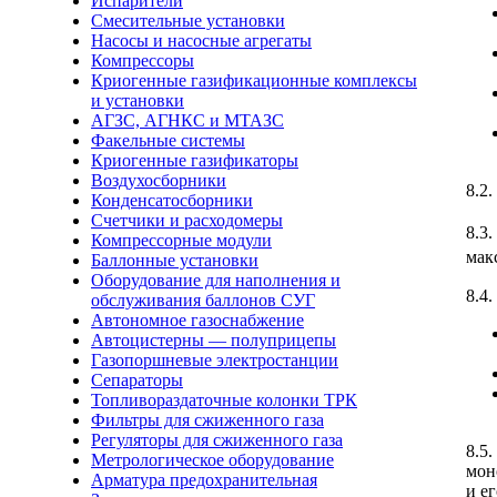
Испарители
Смесительные установки
Насосы и насосные агрегаты
Компрессоры
Криогенные газификационные комплексы
и установки
АГЗС, АГНКС и МТАЗС
Факельные системы
Криогенные газификаторы
Воздухосборники
8.2
Конденсатосборники
Счетчики и расходомеры
8.3
Компрессорные модули
мак
Баллонные установки
Оборудование для наполнения и
8.4
обслуживания баллонов СУГ
Автономное газоснабжение
Автоцистерны — полуприцепы
Газопоршневые электростанции
Сепараторы
Топливораздаточные колонки ТРК
Фильтры для сжиженного газа
Регуляторы для сжиженного газа
8.5
Метрологическое оборудование
мон
Арматура предохранительная
и е