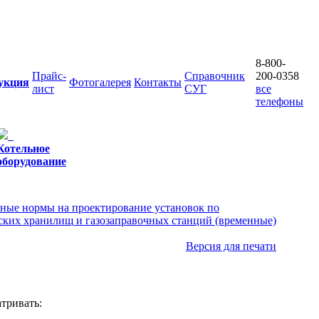
8-800-
Прайс-
Справочник
200-0358
укция
Фотогалерея
Контакты
лист
СУГ
все
телефоны
Котельное
оборудование
ные нормы на проектирование установок по
ских хранилищ и газозаправочных станций (временные)
Версия для печати
атривать: