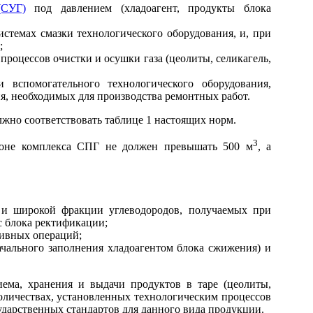
(СУГ)
под давлением (хладоагент, продукты блока
стемах смазки технологического оборудования, и, при
;
процессов очистки и осушки газа (цеолиты, селикагель,
 вспомогательного технологического оборудования,
я, необходимых для производства ремонтных работ.
лжно соответствовать таблице 1 настоящих норм.
3
 зоне комплекса СПГ не должен превышать 500 м
, а
) и широкой фракции углеводородов, получаемых при
с блока ректификации;
ливных операций;
ачального заполнения хладоагентом блока сжижения) и
ема, хранения и выдачи продуктов в таре (цеолиты,
количествах, установленных технологическим процессов
ударственных стандартов для данного вида продукции.