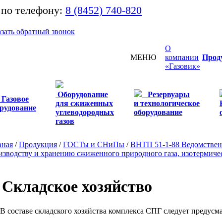
 по телефону:
8 (8452) 740-820
азать обратный звонок
О
МЕНЮ
компании
Прод
«Газовик»
Оборудование
Резервуары
Газовое
для сжиженных
и технологическое
рудование
углеводородных
оборудование
газов
вная
/
Продукция
/
ГОСТы и СНиПы
/
ВНТП 51-1-88 Ведомствен
изводству и хранению сжиженного природного газа, изотермиче
. Складское хозяйство
. В составе складского хозяйства комплекса СПГ следует предусм