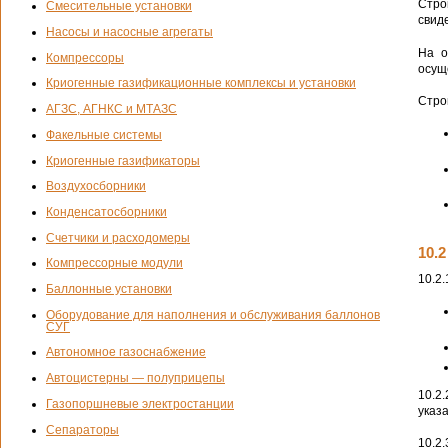
Стро
Смесительные установки
свид
Насосы и насосные агрегаты
На о
Компрессоры
осущ
Криогенные газификационные комплексы и установки
Стро
АГЗС, АГНКС и МТАЗС
Факельные системы
Криогенные газификаторы
Воздухосборники
Конденсатосборники
Счетчики и расходомеры
10.
Компрессорные модули
10.2
Баллонные установки
Оборудование для наполнения и обслуживания баллонов
СУГ
Автономное газоснабжение
Автоцистерны — полуприцепы
10.2
Газопоршневые электростанции
указ
Сепараторы
10.2