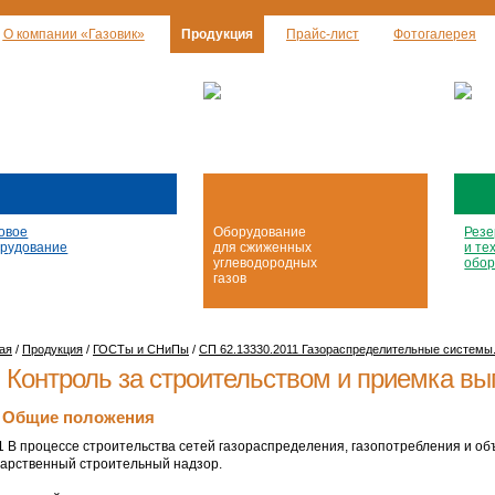
О компании «Газовик»
Продукция
Прайс-лист
Фотогалерея
овое
Оборудование
Резе
рудование
для сжиженных
и те
углеводородных
обор
газов
ая
/
Продукция
/
ГОСТы и СНиПы
/
СП 62.13330.2011 Газораспределительные системы
. Контроль за строительством и приемка в
1 Общие положения
.1 В процессе строительства сетей газораспределения, газопотребления и о
дарственный строительный надзор.