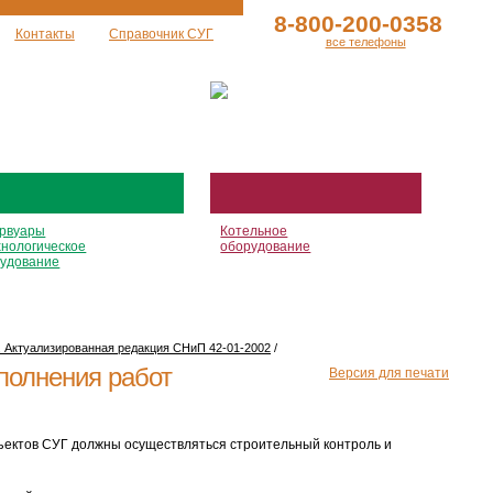
8-800-200-0358
Контакты
Справочник СУГ
все телефоны
рвуары
Котельное
хнологическое
оборудование
удование
. Актуализированная редакция СНиП 42-01-2002
/
ыполнения работ
Версия для печати
бъектов СУГ должны осуществляться строительный контроль и