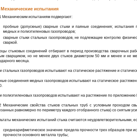
3 Механические испытания
.1 Механическим испытаниям подвергают:
пробные (допускные) сварные стыки и паяные соединения; испытания п
медных и полиэтиленовых газопроводов;
сварные стыки стальных газопроводов, не подлежащие контролю физичес
сваркой.
зцы стыковых соединений отбирают в период производства сварочных рабо
ым сварщиком, но не менее двух стыков диаметром 50 мм и менее и не м
ндарного месяца.
и стальных газопроводов испытывают на статическое растяжение и статически
ные соединения медных газопроводов испытывают на статическое растяжен
0.
и полиэтиленовых газопроводов испытывают на растяжение по приложению 
.2 Механические свойства стыков стальных труб с условным проходом с
езанных равномерно по периметру каждого отобранного стыка) со снятым уси
льтаты механических испытаний стыка считаются неудовлетворительными, ес
среднеарифметическое значение предела прочности трех образцов при и
прочности основного металла трубы;