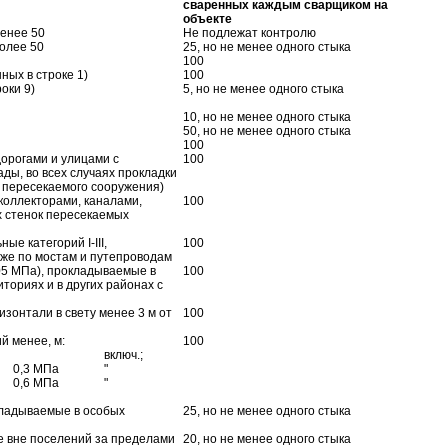
сваренных каждым сварщиком на
объекте
менее 50
Не подлежат контролю
олее 50
25, но не менее одного стыка
100
ных в строке 1)
100
оки 9)
5, но не менее одного стыка
10, но не менее одного стыка
50, но не менее одного стыка
100
орогами и улицами с
100
ды, во всех случаях прокладки
т пересекаемого сооружения)
коллекторами, каналами,
100
х стенок пересекаемых
е категорий I-III,
100
кже по мостам и путепроводам
05 МПа), прокладываемые в
100
ториях и в других районах с
зонтали в свету менее 3 м от
100
й менее, м:
100
включ.;
0,3 МПа
"
0,6 МПа
"
кладываемые в особых
25, но не менее одного стыка
е вне поселений за пределами
20, но не менее одного стыка