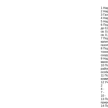
1 На
2 На
3 Га
4 На
5 На
6 По
до 0
св. 0
св. 0,
7 По
капи
газо
8 По
тонн
соор
9 На
маги
10 П
райо
особ
11 П
комм
12 У
2
4 -
7 -
10 -
13 П
прир
14 П