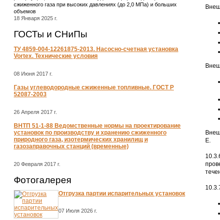
сжиженного газа при высоких давлениях (до 2,0 МПа) и больших
Внеш
объемов
18 Января 2025 г.
ГОСТы и СНиПы
ТУ 4859-004-12261875-2013. Насосно-счетная установка
Vortex. Технические условия
Внеш
08 Июня 2017 г.
Газы углеводородные сжиженные топливные. ГОСТ Р
52087-2003
26 Апреля 2017 г.
ВНТП 51-1-88 Ведомственные нормы на проектирование
Внеш
установок по производству и хранению сжиженного
природного газа, изотермических хранилищ и
Е.
газозаправочных станций (временные)
10.3
пров
20 Февраля 2017 г.
тече
Фотогалерея
10.3
Отгрузка партии испарительных установок
07 Июля 2026 г.