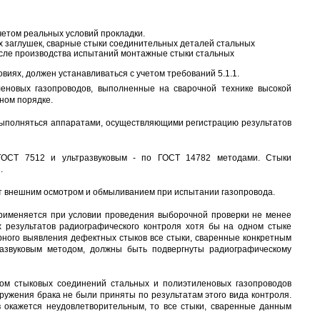
четом реальных условий прокладки.
х заглушек, сварные стыки соединительных деталей стальных
осле производства испытаний монтажные стыки стальных
иях, должен устанавливаться с учетом требований 5.1.1.
еновых газопроводов, выполненные на сварочной технике высокой
ном порядке.
выполняться аппаратами, осуществляющими регистрацию результатов
 ГОСТ 7512 и ультразвуковым - по ГОСТ 14782 методами. Стыки
.
т внешним осмотром и обмыливанием при испытании газопровода.
 применяется при условии проведения выборочной проверки не менее
 результатов радиографического контроля хотя бы на одном стыке
орного выявления дефектных стыков все стыки, сваренные конкретным
азвуковым методом, должны быть подвергнуты радиографическому
дом стыковых соединений стальных и полиэтиленовых газопроводов
аружения брака не были приняты по результатам этого вида контроля.
в окажется неудовлетворительным, то все стыки, сваренные данным