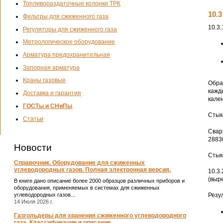
Топливораздаточные колонки ТРК
10.
Фильтры для сжиженного газа
10.3
Регуляторы для сжиженного газа
Метрологическое оборудование
Арматура предохранительная
Запорная арматура
Краны газовые
Обра
кажд
Доставка и гарантия
кале
ГОСТы и СНиПы
Стык
Статьи
Свар
2883
Новости
Стык
Справочник. Оборудование для сжиженных
углеводородных газов. Полная электронная версия.
10.3
(выр
В книге дано описание более 2000 образцов различных приборов и
оборудования, применяемых в системах для сжиженных
углеводородных газов...
Резу
14 Июля 2026 г.
Газгольдеры для хранения сжиженного углеводородного
газа. Классификация и описание.