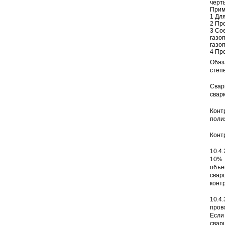
черт
Прим
1 Дл
2 Пр
3 Со
газо
газо
4 Пр
Обяз
степ
Свар
свар
Конт
поли
Конт
10.4
10% 
объе
свар
конт
10.4
пров
Если
свар