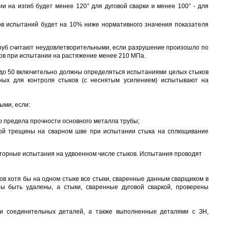
и на изгиб будет менее 120° для дуговой сварки и менее 100° - для
дов испытаний будет на 10% ниже нормативного значения показателя
труб считают неудовлетворительными, если разрушение произошло по
ов при испытании на растяжение менее 210 МПа.
м до 50 включительно должны определяться испытаниями целых стыков
ных для контроля стыков (с неснятым усилением) испытывают на
ыми, если:
о предела прочности основного металла трубы;
ой трещины на сварном шве при испытании стыка на сплющивание
вторные испытания на удвоенном числе стыков. Испытания проводят
ов хотя бы на одном стыке все стыки, сваренные данным сварщиком в
ны быть удалены, а стыки, сваренные дуговой сваркой, проверены
и соединительных деталей, а также выполненные деталями с ЗН,