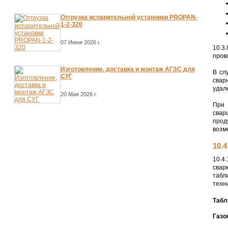
Отгрузка испарительной установки PROPAN-
1-2-320
07 Июня 2026 г.
10.3
пров
Изготовление, доставка и монтаж АГЗС для
В сл
СУГ
свар
удал
20 Мая 2026 г.
При 
свар
прод
возм
10.
10.4
свар
табл
техн
Табл
Газо