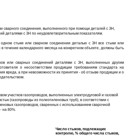
ли сварного соединения, выполненного при помощи деталей с ЗН,
ний деталями с ЗН по неудовлетворительным показателям.
 одном стыке или сварном соединении деталью с ЗН все стыки или
в течение календарного месяца на конкретном объекте, должны быть
ков или сварных соединений деталями с ЗН, выполненных другим
отовителя о несоответствии продукции требованиям стандарта на
я вреда, а при невозможности их принятия - об отзыве продукции и о
одательством.
ом участков газопроводов, выполненных электродуговой и газовой
встык (газопроводы из полиэтиленовых труб), в соответствии с
леновых газопроводов, сваренных с использованием сварочной
- на 80%.
Число стыков, подлежащих
контролю, % общего числа стыков,