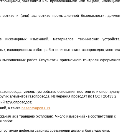
астройщиком, заказчиком или привлеченными ими лицами, имеющими
спертизе и (или) экспертизе промышленной безопасности, должен
 инженерных изысканий, материалов, технических устройств,
ых, изоляционных работ, работ по испытанию газопроводов, монтажа
ва выполненных работ. Результаты приемочного контроля оформляют
азопровода; уклоны; устройство основания, постели или опор; длину,
ругих элементов газопровода. Измерения проводят по ГОСТ 26433.2;
ний трубопроводов;
ний, а также
резервуаров СУГ
.
кания их в траншею (котлован). Число измерений - в соответствии с
я работ.
опустимые дефекты сварных соединений должны быть удалены.