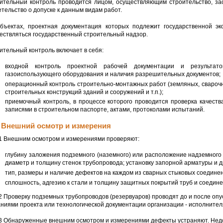
ительный контроль проводится лицом, осуществляющим строительство, з
етельство о допуске к данным видам работ.
бъектах, проектная документация которых подлежит государственной эк
ествляться государственный строительный надзор.
ительный контроль включает в себя:
входной контроль проектной рабочей документации и результатов
газоиспользующего оборудования и наличия разрешительных документов;
операционный контроль строительно-монтажных работ (земляных, сварочн
строительных конструкций зданий и сооружений и т.п.);
приемочный контроль, в процессе которого проводится проверка качест
записями в строительном паспорте, актами, протоколами испытаний.
2 Внешний осмотр и измерения
.1 Внешним осмотром и измерениями проверяют:
глубину заложения подземного (наземного) или расположение надземного г
диаметр и толщину стенок трубопровода; установку запорной арматуры и д
тип, размеры и наличие дефектов на каждом из сварных стыковых соедине
сплошность, адгезию к стали и толщину защитных покрытий труб и соедине
.2 Проверку подземных трубопроводов (резервуаров) проводят до и после опус
аниями проекта или технологической документации организации - исполнител
.3 Обнаруженные внешним осмотром и измерениями дефекты устраняют. Нед