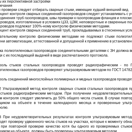
ы их перспективной застройки
ечания
я проверки следует отбирать сварные стыки, имеющие худший внешний вид.
оцент контроля сварных соединений газопроводов следует устанавливать с у
единения труб газопроводов, швы приварки к газопроводам фланцев и плоски
проводов, изготовленные в условиях ЦЗЗ, ЦЗМ, неповоротные и сваренные п
проводов подлежат 100%-ному контролю физическими методами.
оцент контроля сварных соединений труб, прокладываемых в стесненных услов
ательному контролю физическими методами не подлежат стыки полиэтил
ени автоматизации, аттестованной и допущенной к применению в установлен
ка полиэтиленовых газопроводов соединительными деталями с ЗН должна 
ки с их последующей выдачей в виде распечатанного протокола.
роль стыков стальных газопроводов проводят радиографическим - по
этиленовых газопроводов проверяют ультразвуковым методом по ГОСТ 14782
роль соединений многослойных полимерных и медных газопроводов проводя
.2 Ультразвуковой метод контроля сварных стыков стальных газопроводов
стыков радиографическим методом. При получении неудовлетворительных
м контроля следует увеличить до 50% общего числа стыков. В случае повт
щиком на объекте в течение календарного месяца и проверенные ультр
ролю.
.3 При неудовлетворительных результатах контроля ультразвуковым мето
одят проверку удвоенного числа стыков на участках, которые к моменту обн
 при повторной проверке качество хотя бы одного из проверяемых стыко
щиком на объекте, должны быть проверены ультразвуковым методом.