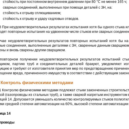
стойкость при постоянном внутреннем давлении при 80 °С не менее 165 ч;
сварных соединений, выполненных при помощи деталей с ЗН, на:
стойкость к отрыву сплющиванием;
стойкость к отрыву и удару седловых отводов.
.8 При неудовлетворительных результатах испытания хотя бы одного стыка и
одят повторные испытания на удвоенном числе стыков или сварных соедине
учае неудовлетворительных результатов повторных испытаний хотя бы на
ные соединения, выполненные деталями с ЗН, сваренные данным сварщиком 
ены и вновь сварены другим сварщиком.
повторном получении неудовлетворительных результатов испытаний сты
щиком, партию труб и соединительных деталей бракуют, уведомляют изг
укцию и требуют от изготовителя принятия мер по предотвращению причинени
ещении вреда, причиненного имуществу в соответствии с действующим закон
4 Контроль физическими методами
.1 Контролю физическими методами подлежат стыки законченных строительств
кой (газопроводы из стальных труб), а также сваркой нагретым инструментом 
ицей 14. Допускается уменьшать количество контролируемых стыков полиэти
ики средней степени автоматизации на 60%, высокой степени автоматизации 
ица 14
проводы