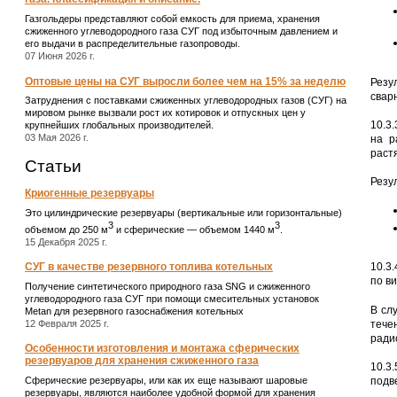
Газгольдеры представляют собой емкость для приема, хранения
сжиженного углеводородного газа СУГ под избыточным давлением и
его выдачи в распределительные газопроводы.
07 Июня 2026 г.
Оптовые цены на СУГ выросли более чем на 15% за неделю
Резу
свар
Затруднения с поставками сжиженных углеводородных газов (СУГ) на
мировом рынке вызвали рост их котировок и отпускных цен у
10.3
крупнейших глобальных производителей.
03 Мая 2026 г.
на р
раст
Статьи
Резу
Криогенные резервуары
Это цилиндрические резервуары (вертикальные или горизонтальные)
3
3
объемом до 250 м
и сферические ― объемом 1440 м
.
15 Декабря 2025 г.
СУГ в качестве резервного топлива котельных
10.3
по в
Получение синтетического природного газа SNG и сжиженного
углеводородного газа СУГ при помощи смесительных установок
В сл
Metan для резервного газоснабжения котельных
тече
12 Февраля 2025 г.
ради
Особенности изготовления и монтажа сферических
резервуаров для хранения сжиженного газа
10.3
Сферические резервуары, или как их еще называют шаровые
подв
резервуары, являются наиболее удобной формой для хранения