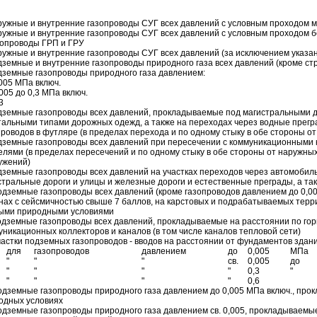
ружные и внутренние газопроводы СУГ всех давлений с условным проходом 
ружные и внутренние газопроводы СУГ всех давлений с условным проходом б
зопроводы ГРП и ГРУ
ружные и внутренние газопроводы СУГ всех давлений (за исключением указан
дземные и внутренние газопроводы природного газа всех давлений (кроме стр
дземные газопроводы природного газа давлением:
,005 МПа включ.
,005 до 0,3 МПа включ.
3
дземные газопроводы всех давлений, прокладываемые под магистральными д
тальными типами дорожных одежд, а также на переходах через водные прегра
проводов в футляре (в пределах перехода и по одному стыку в обе стороны о
дземные газопроводы всех давлений при пересечении с коммуникационными 
елями (в пределах пересечений и по одному стыку в обе стороны от наружны
ужений)
дземные газопроводы всех давлений на участках переходов через автомобильны
стральные дороги и улицы и железные дороги и естественные преграды, а та
одземные газопроводы всех давлений (кроме газопроводов давлением до 0,0
нах с сейсмичностью свыше 7 баллов, на карстовых и подрабатываемых терри
ыми природными условиями
одземные газопроводы всех давлений, прокладываемые на расстоянии по гори
уникационных коллекторов и каналов (в том числе каналов тепловой сети)
частки подземных газопроводов - вводов на расстоянии от фундаментов здани
для
газопроводов
давлением
до
0,005
МПа
"
"
"
св.
0,005
до
"
"
"
"
0,3
"
"
"
"
"
0,6
одземные газопроводы природного газа давлением до 0,005 МПа включ., про
одных условиях
одземные газопроводы природного газа давлением св. 0,005, прокладываемы