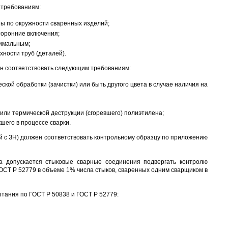
 требованиям:
ы по окружности сваренных изделий;
торонние включения;
нимальным;
ности труб (деталей).
н соответствовать следующим требованиям:
ой обработки (зачистки) или быть другого цвета в случае наличия на
ли термической деструкции (сгоревшего) полиэтилена;
шего в процессе сварки.
й с ЗН) должен соответствовать контрольному образцу по приложению
ка допускается стыковые сварные соединения подвергать контролю
ОСТ Р 52779 в объеме 1% числа стыков, сваренных одним сварщиком в
тания по ГОСТ Р 50838 и ГОСТ Р 52779: