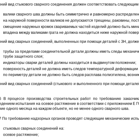
ний вид стыкового сварного соединения должен соответствовать следующим
валики сварного шва должны быть симметрично и равномерно распределен
на наружной поверхности валиков не допускаются трещины, раковины, пос
смещение наружных кромок свариваемых частей изделий должно быть ми
впадина между валиками грата не должна находиться ниже наружной поверх
ний вид сварных соединений, выполненных при помощи деталей с ЗН, долже
трубы за пределами соединительной детали должны иметь следы механическ
трубе защитного слоя;
индикаторы сварки деталей должны находиться в выдвинутом положении;
поверхность деталей не должна иметь следов температурной деформации и
по периметру детали не должно быть следов расплава полиэтилена, возник
ний вид сварных соединений (стыкового и выполненного при помощи детале
.6 В процессе производства строительных работ по требованию заказчи
едением испытания на осевое растяжение в соответствии с приложением Е Г
ние одного месяца на каждом объекте, но не менее одного сварного шва.
.7 По требованию надзорных органов проводят следующие механические испы
стыковых сварных соединений на:
осевое растяжение;