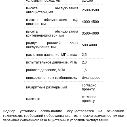
условный проход, мм
32-100
высота обслуживания
2500-3500
автоцистерн, мм
высота обслуживания ж/д
4000-4500
цистерн, мм
высота обслуживания
3500-4000
контейнер-цистерн, мм
радиус рабочей зоны
500-4000
обслуживания, мм
расчетное давление, МПа, max
2,5
испытательное давление, МПа
2,0
рабочее давление, МПа
1,6
присоединение к трубопроводу
фланцевое
согласно
габаритные размеры, мм
проекту
согласно
масса, кг
проекту
Подбор установок слива-налива осуществляется на основании
технических требований к оборудованию, техническим возможностям при
перекачке сжиженного газа в цистерны и условиям эксплуатации.