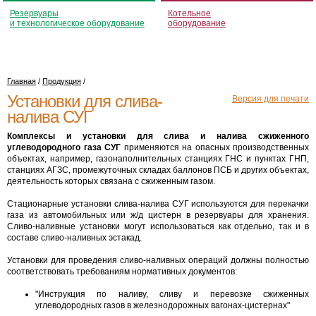
Резервуары
Котельное
и технологическое оборудование
оборудование
Главная
/
Продукция
/
Установки для слива-
Версия для печати
налива СУГ
Комплексы и установки для слива и налива сжиженного
углеводородного газа СУГ
применяются на опасных производственных
объектах, например, газонаполнительных станциях ГНС и пунктах ГНП,
станциях АГЗС, промежуточных складах баллонов ПСБ и других объектах,
деятельность которых связана с сжиженным газом.
Стационарные установки слива-налива СУГ используются для перекачки
газа из автомобильных или ж/д цистерн в резервуары для хранения.
Сливо-наливные установки могут использоваться как отдельно, так и в
составе сливо-наливных эстакад.
Установки для проведения сливо-наливных операций должны полностью
соответствовать требованиям нормативных документов:
"Инструкция по наливу, сливу и перевозке сжиженных
углеводородных газов в железнодорожных вагонах-цистернах"