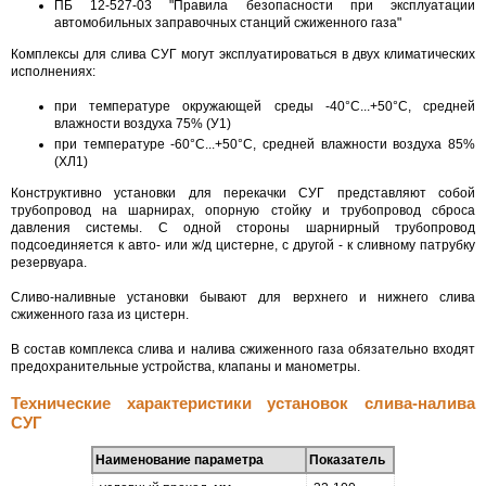
ПБ 12-527-03 "Правила безопасности при эксплуатации
автомобильных заправочных станций сжиженного газа"
Комплексы для слива СУГ могут эксплуатироваться в двух климатических
исполнениях:
при температуре окружающей среды -40°С...+50°С, средней
влажности воздуха 75% (У1)
при температуре -60°С...+50°С, средней влажности воздуха 85%
(ХЛ1)
Конструктивно установки для перекачки СУГ представляют собой
трубопровод на шарнирах, опорную стойку и трубопровод сброса
давления системы. С одной стороны шарнирный трубопровод
подсоединяется к авто- или ж/д цистерне, с другой - к сливному патрубку
резервуара.
Сливо-наливные установки бывают для верхнего и нижнего слива
сжиженного газа из цистерн.
В состав комплекса слива и налива сжиженного газа обязательно входят
предохранительные устройства, клапаны и манометры.
Технические характеристики установок слива-налива
СУГ
Наименование параметра
Показатель