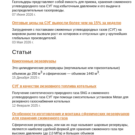
Газгольдеры представляют собой емкость для приема, хранения сжиженного
углеводородного газа СУГ под избыточным давлением и его выдачи в
распределительные газопроводы.
07 Июня 2026 г.
Оптовые цены на СУГ выросли более чем на 15% за неделю
Затруднения с поставками сжиженных углеводородных газов (СУГ) на
мировом рынке вызвали рост их котировок и отпускных цен у крупнейших
глобальных производителей.
03 Мая 2026 г.
Статьи
Криогенные резервуары
Это цилиндрические резервуары (вертикальные или горизонтальные)
3
3
объемом до 250 м
и сферические ― объемом 1440 м
.
15 Декабря 2025 г.
СУГ в качестве резервного топлива котельных
Получение синтетического природного газа SNG и сжиженного
углеводородного газа СУГ при помощи смесительных установок Metan для
резервного газоснабжения котельных
12 Февраля 2025 г.
Особенности изготовления и монтажа сферических резервуаров
для хранения сжиженного газа
Сферические резервуары, или как их еще называют шаровые резервуары,
являются наиболее удобной формой для хранения сжиженного газа при
высоких давлениях (до 2,0 МПа) и больших объемов